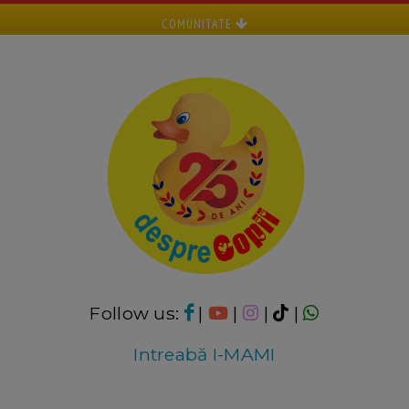
COMUNITATE
Follow us:
|
|
|
|
Intreabă I-MAMI