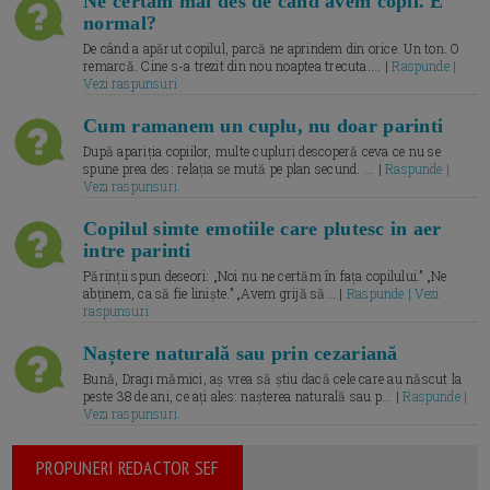
Ne certăm mai des de când avem copil. E
normal?
De când a apărut copilul, parcă ne aprindem din orice. Un ton. O
remarcă. Cine s-a trezit din nou noaptea trecuta.... |
Raspunde |
Vezi raspunsuri
Cum ramanem un cuplu, nu doar parinti
După apariția copiilor, multe cupluri descoperă ceva ce nu se
spune prea des: relația se mută pe plan secund. ... |
Raspunde |
Vezi raspunsuri
Copilul simte emotiile care plutesc in aer
intre parinti
Părinții spun deseori: „Noi nu ne certăm în fața copilului.” „Ne
abținem, ca să fie liniște.” „Avem grijă să... |
Raspunde | Vezi
raspunsuri
Naștere naturală sau prin cezariană
Bună, Dragi mămici, aș vrea să știu dacă cele care au născut la
peste 38 de ani, ce ați ales: nașterea naturală sau p... |
Raspunde |
Vezi raspunsuri
PROPUNERI REDACTOR SEF