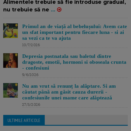
Alimentele trebuie să fie introduse gradual,
nu trebuie să ne
...
Primul an de viață al bebelușului: Avem cate
un sfat important pentru fiecare luna - si ai
sa vezi ca te va ajuta
10/7/2026
Depresia postnatala sau baletul dintre
dragoste, emotii, hormoni si oboseala crunta
- confesiuni
9/6/2026
Nu am vrut să renunț la alăptare. Si am
căutat până am găsit cauza durerii -
confesiunile unei mame care alăptează
27/3/2026
ULTIMILE ARTICOLE