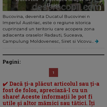
fluier
Bucovina, devenita Ducatul Bucovinei n
Imperiul Austriac, este o regiune istorica
cuprinzand un teritoriu care acopera zona
adiacenta oraselor Radauti, Suceava,
Campulung Moldovenesc, Siret si Vicovu...
Pagini:
1
✔️ Dacă ți-a plăcut articolul sau ți-a
fost de folos, apreciază-l cu un
share! Aceste informații le pot fi
utile și altor mămici sau tătici. Îți