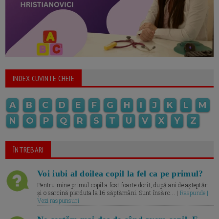
INDEX CUVINTE CHEIE
A
B
C
D
E
F
G
H
I
J
K
L
M
N
O
P
Q
R
S
T
U
V
X
Y
Z
ÎNTREBARI
Voi iubi al doilea copil la fel ca pe primul?
Pentru mine primul copil a fost foarte dorit, după ani de așteptări
și o sarcină pierduta la 16 săptămâni. Sunt însărc... |
Raspunde |
Vezi raspunsuri