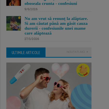
oboseala crunta - confesiuni
9/6/2026
Nu am vrut să renunț la alăptare.
Si am căutat până am găsit cauza
durerii - confesiunile unei mame
care alăptează
27/3/2026
ULTIMILE ARTICOLE
NOUTATI AICI