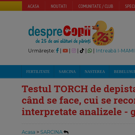
ACASA
NOUTATI
COMUNITATE / CLUB
SPECI
Urmărește:
|
|
|
|
|
Intreabă I-MAMI
FERTILITATE
SARCINA
NASTEREA
BEBELUSU
Testul TORCH de depistar
când se face, cui se re
interpretate analizele - g
Acasa
>
SARCINA