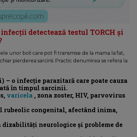
infecții detectează testul TORCH și
?
e unor boli care pot fi transmise de la mama la fat,
chiar pierderea sarcinii. Practic denumirea se refera la
 – o infecție parazitară care poate cauza
ată în timpul sarcinii.
is,
varicela
, zona zoster, HIV, parvovirus
 rubeolic congenital
, afectând inima,
a
dizabilități neurologice
și probleme de