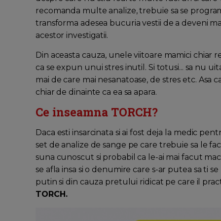
recomanda multe analize, trebuie sa se programeze
transforma adesea bucuria vestii de a deveni ma
acestor investigatii.
Din aceasta cauza, unele viitoare mamici chiar 
ca se expun unui stres inutil. Si totusi... sa nu u
mai de care mai nesanatoase, de stres etc. Asa ca
chiar de dinainte ca ea sa apara.
Ce inseamna TORCH?
Daca esti insarcinata si ai fost deja la medic pent
set de analize de sange pe care trebuie sa le fac
suna cunoscut si probabil ca le-ai mai facut mac
se afla insa si o denumire care s-ar putea sa ti 
putin si din cauza pretului ridicat pe care il pr
TORCH.