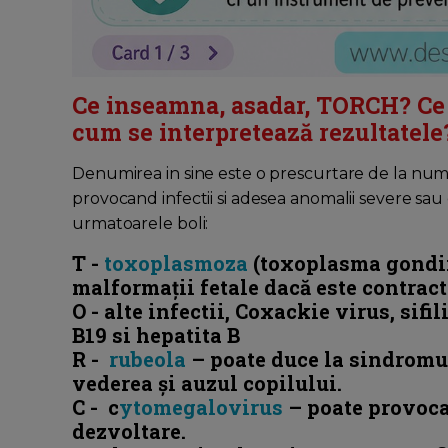
Ce inseamna, asadar, TORCH? Ce 
cum se interpretează rezultatele
Denumirea in sine este o prescurtare de la numel
provocand infectii si adesea anomalii severe sau 
urmatoarele boli:
T -
toxoplasmoza
(toxoplasma gondii)
malformații fetale dacă este contract
O - alte infectii, Coxackie virus, sifil
B19 si hepatita B
R -
rubeola
– poate duce la
sindromul
vederea și auzul copilului.
C - c
ytomegalovirus
– poate provoc
dezvoltare.