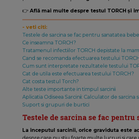
👉
Află mai multe despre testul TORCH și im
- veti citi:
Testele de sarcina se fac pentru sanatatea bebe
Ce inseamna TORCH?
Tratamenul infectiilor TORCH depistate la ma
Cand se recomanda efectuarea testului TORCH
Cum sunt interpretate rezultatele testului T
Cat de utila este efectuarea testului TORCH?
Cat costa testul Torch?
Alte teste importante in timpul sarcinii
Aplicatia Odiseea Sarcinii: Calculator de sarcina s
Suport si grupuri de burtici
Testele de sarcina se fac pentru 
La inceputul sarcinii, orice graviduta este
despre care nu stiu foarte multe lucruri si care 