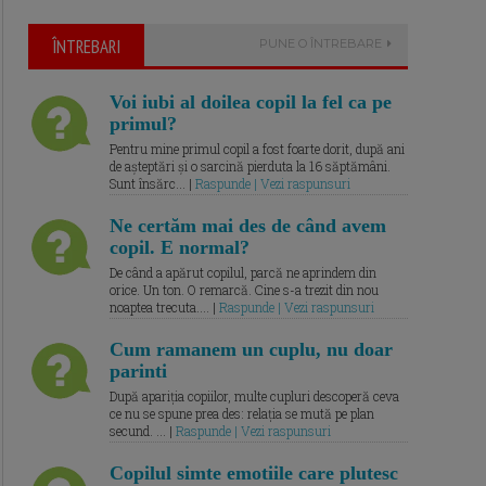
ÎNTREBARI
PUNE O ÎNTREBARE
Voi iubi al doilea copil la fel ca pe
primul?
Pentru mine primul copil a fost foarte dorit, după ani
de așteptări și o sarcină pierduta la 16 săptămâni.
Sunt însărc... |
Raspunde | Vezi raspunsuri
Ne certăm mai des de când avem
copil. E normal?
De când a apărut copilul, parcă ne aprindem din
orice. Un ton. O remarcă. Cine s-a trezit din nou
noaptea trecuta.... |
Raspunde | Vezi raspunsuri
Cum ramanem un cuplu, nu doar
parinti
După apariția copiilor, multe cupluri descoperă ceva
ce nu se spune prea des: relația se mută pe plan
secund. ... |
Raspunde | Vezi raspunsuri
Copilul simte emotiile care plutesc