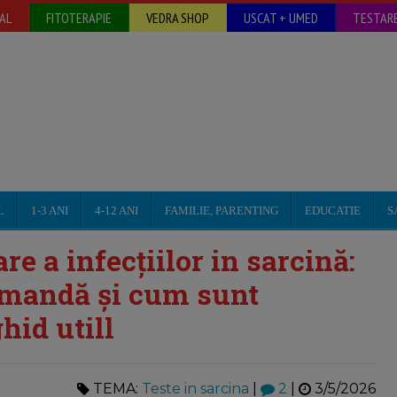
AL
FITOTERAPIE
VEDRA SHOP
USCAT + UMED
TESTARE
L
1-3 ANI
4-12 ANI
FAMILIE, PARENTING
EDUCATIE
S
e a infecțiilor in sarcină:
comandă și cum sunt
hid utill
TEMA:
Teste in sarcina
|
2
|
3/5/2026