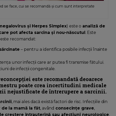
ând se face, cui se recomandă și cum sunt interpretate
megalovirus și Herpes Simplex
) este o
analiză de
 care pot afecta sarcina și nou-născutul
. Este
 este recomandat:
sărcinate
– pentru a identifica posibile infecții înainte
nța unor infecții care ar putea fi transmise fătului.
ciuni de infecții congenitale.
reconcepției
este recomandată deoarece
imestru
poate crea incertitudini medicale
zii nejustificate de întrerupere a sarcinii
.
rcinii
, mai ales dacă există factori de risc. Infecțiile din
 de la mamă la făt
, având
consecințe grave
,
de creștere intrauterină sau afecțiuni neurologice
.