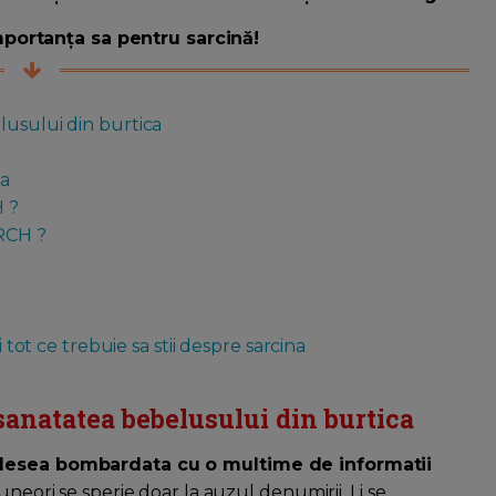
portanța sa pentru sarcină!
lusului din burtica
ma
 ?
ORCH ?
i tot ce trebuie sa stii despre sarcina
sanatatea bebelusului din burtica
 adesea bombardata cu o multime de informatii
uneori se sperie doar la auzul denumirii. Li se