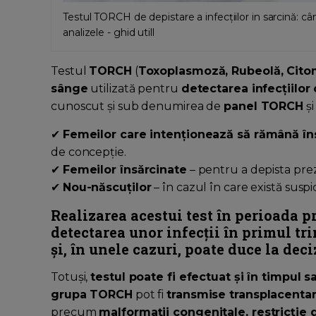
Testul TORCH de depistare a infecțiilor in sarcină: c
analizele - ghid utill
Testul
TORCH
(
Toxoplasmoză, Rubeolă, Cito
sânge
utilizată pentru
detectarea infecțiilor
cunoscut și sub denumirea de
panel TORCH
și
✔
Femeilor care intenționează să rămână în
de concepție.
✔
Femeilor însărcinate
– pentru a depista preze
✔
Nou-născuților
– în cazul în care există suspi
Realizarea acestui test
în perioada p
detectarea unor infecții în primul tr
și, în unele cazuri, poate duce la
deci
Totuși,
testul poate fi efectuat și în timpul sa
grupa TORCH
pot fi
transmise transplacentar
precum
malformații congenitale, restricție 