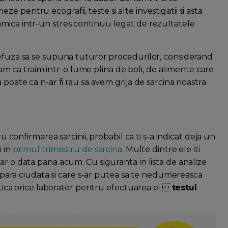
 pentru ecografii, teste si alte investigatii si asta
mica intr-un stres continuu legat de rezultatele
refuza sa se supuna tuturor procedurilor, considerand
itam ca traim intr-o lume plina de boli, de alimente care
 poate ca n-ar fi rau sa avem grija de sarcina noastra
ru confirmarea sarcinii, probabil ca ti s-a indicat deja un
i in
primul trimestru de sarcina
. Multe dintre ele iti
ar o data pana acum. Cu siguranta in lista de analize
se para ciudata si care s-ar putea sa te nedumereasca
actica orice laborator pentru efectuarea ei 
testul