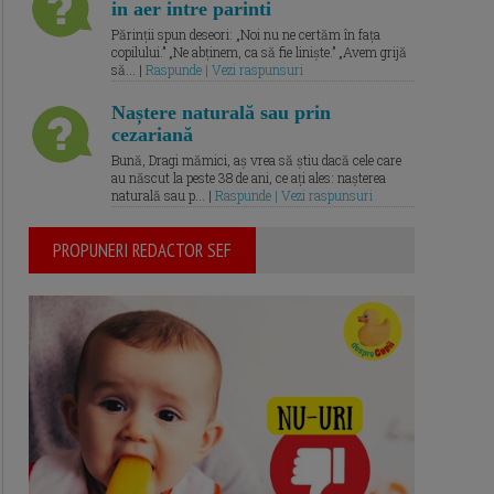
in aer intre parinti
Părinții spun deseori: „Noi nu ne certăm în fața
copilului.” „Ne abținem, ca să fie liniște.” „Avem grijă
să... |
Raspunde | Vezi raspunsuri
Naștere naturală sau prin
cezariană
Bună, Dragi mămici, aș vrea să știu dacă cele care
au născut la peste 38 de ani, ce ați ales: nașterea
naturală sau p... |
Raspunde | Vezi raspunsuri
PROPUNERI REDACTOR SEF