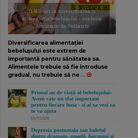
11 NU-uri in diversificarea și
alimentația bebelușului - conform
Academiei de Pediatrie
16/7/2026
AUTOR: EDITOR DC.
Diversificarea alimentației
bebelușului este extrem de
importantă pentru sănătatea sa.
Alimentele trebuie să fie introduse
gradual, nu trebuie să ne
...
Primul an de viață al bebelușului:
Avem cate un sfat important
pentru fiecare luna - si ai sa vezi ca
te va ajuta
10/7/2026
Depresia postnatala sau baletul
dintre dragoste, emotii, hormoni si