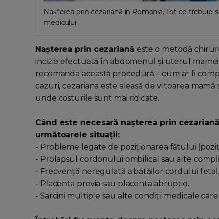
Nașterea prin cezariană in Romania. Tot ce trebuie să
medicului
Nașterea prin cezariană
este o metodă chirur
incizie efectuată în abdomenul și uterul mamei.
recomanda această procedură – cum ar fi complica
cazuri, cezariana este aleasă de viitoarea mamă s
unde costurile sunt mai ridicate.
Când este necesară nașterea prin cezariană?
următoarele situații:
- Probleme legate de poziționarea fătului (poziț
- Prolapsul cordonului ombilical sau alte compli
- Frecvență neregulată a bătăilor cordului fetal,
- Placenta previa sau placenta abruptio.
- Sarcini multiple sau alte condiții medicale car