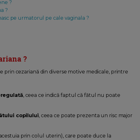
ene ?
na ?
 nasc pe urmatorul pe cale vaginala ?
ariana ?
e prin cezariană din diverse motive medicale, printre
eregulată
, ceea ce indică faptul că fătul nu poate
âtului copilului
, ceea ce poate prezenta un risc major
cestuia prin colul uterin), care poate duce la