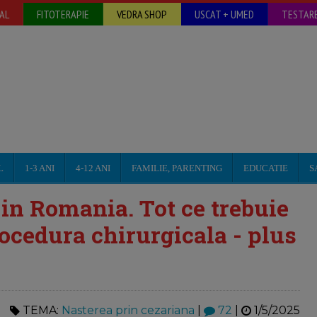
AL
FITOTERAPIE
VEDRA SHOP
USCAT + UMED
TESTARE
L
1-3 ANI
4-12 ANI
FAMILIE, PARENTING
EDUCATIE
S
 in Romania. Tot ce trebuie
rocedura chirurgicala - plus
TEMA:
Nasterea prin cezariana
|
72
|
1/5/2025