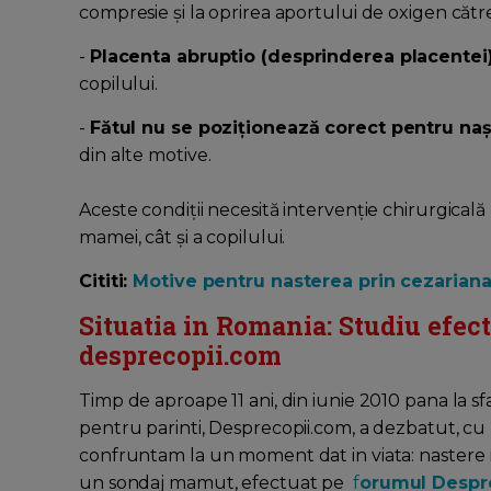
compresie și la oprirea aportului de oxigen cătr
-
Placenta abruptio (desprinderea placentei
copilului.
-
Fătul nu se poziționează corect pentru na
din alte motive.
Aceste condiții necesită intervenție chirurgicală
mamei, cât și a copilului.
Cititi:
Motive pentru nasterea prin cezarian
Situatia in Romania: Studiu efectu
desprecopii.com
Timp de aproape 11 ani, din iunie 2010 pana la s
pentru parinti, Desprecopii.com, a dezbatut, cu
confruntam la un moment dat in viata: nastere n
un sondaj mamut, efectuat pe
f
orumul Despr