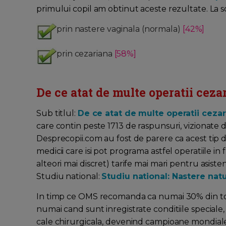
primului copil am obtinut aceste rezultate. La s
prin nastere vaginala (normala)
[42%]
prin cezariana
[58%]
De ce atat de multe operatii cez
Sub titlul:
De ce atat de multe operatii ceza
care contin peste 1713 de raspunsuri, vizionate
Desprecopii.com au fost de parere ca acest tip
medicii care isi pot programa astfel operatiile in 
alteori mai discret) tarife mai mari pentru asist
Studiu national:
Studiu national: Nastere natu
In timp ce OMS recomanda ca numai 30% din total
numai cand sunt inregistrate conditiile special
cale chirurgicala, devenind campioane mondiale la 