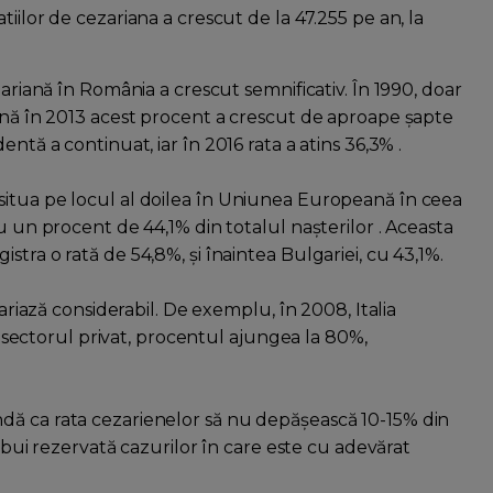
iilor de cezariana a crescut de la 47.255 pe an, la
zariană în România a crescut semnificativ. În 1990, doar
până în 2013 acest procent a crescut de aproape șapte
ntă a continuat, iar în 2016 rata a atins 36,3% .
situa pe locul al doilea în Uniunea Europeană în ceea
u un procent de 44,1% din totalul nașterilor . Aceasta
tra o rată de 54,8%, și înaintea Bulgariei, cu 43,1%.
variază considerabil. De exemplu, în 2008, Italia
în sectorul privat, procentul ajungea la 80%,
dă ca rata cezarienelor să nu depășească 10-15% din
rebui rezervată cazurilor în care este cu adevărat