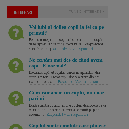
ÎNTREBARI
PUNE O ÎNTREBARE
Voi iubi al doilea copil la fel ca pe
primul?
Pentru mine primul copil a fost foarte dorit, după ani
de așteptări și o sarcină pierduta la 16 săptămâni.
Sunt însărc... |
Raspunde | Vezi raspunsuri
Ne certăm mai des de când avem
copil. E normal?
De când a apărut copilul, parcă ne aprindem din
orice. Un ton. O remarcă. Cine s-a trezit din nou
noaptea trecuta.... |
Raspunde | Vezi raspunsuri
Cum ramanem un cuplu, nu doar
parinti
După apariția copiilor, multe cupluri descoperă ceva
ce nu se spune prea des: relația se mută pe plan
secund. ... |
Raspunde | Vezi raspunsuri
Copilul simte emotiile care plutesc