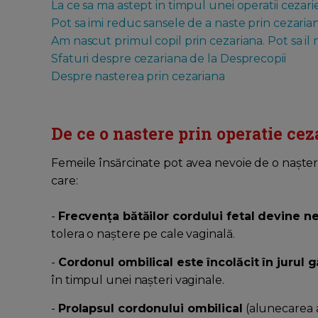
La ce sa ma astept in timpul unei operatii cezari
Pot sa imi reduc sansele de a naste prin cezaria
Am nascut primul copil prin cezariana. Pot sa il
Sfaturi despre cezariana de la Desprecopii
Despre nasterea prin cezariana
De ce o nastere prin operatie cez
Femeile însărcinate pot avea nevoie de o nașter
care:
-
Frecvența bătăilor cordului fetal devine n
tolera o naștere pe cale vaginală.
-
Cordonul ombilical este încolăcit în jurul g
în timpul unei nașteri vaginale.
-
Prolapsul cordonului ombilical
(alunecarea a