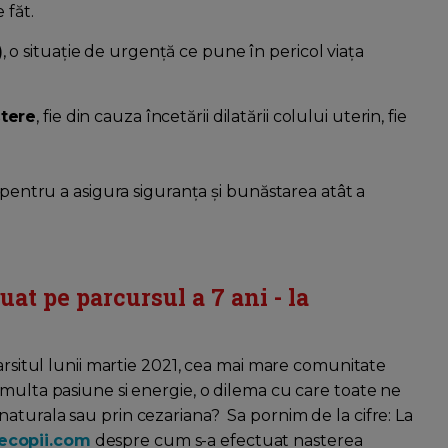
e făt.
)
, o situație de urgență ce pune în pericol viața
ștere
, fie din cauza încetării dilatării colului uterin, fie
 pentru a asigura siguranța și bunăstarea atât a
a
at pe parcursul a 7 ani - la
farsitul lunii martie 2021, cea mai mare comunitate
 multa pasiune si energie, o dilema cu care toate ne
aturala sau prin cezariana? Sa pornim de la cifre: La
ecopii.com
despre cum s-a efectuat nasterea