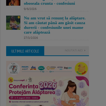
oboseala crunta - confesiuni
9/6/2026
Nu am vrut să renunț la alăptare.
Si am căutat până am găsit cauza
durerii - confesiunile unei mame
care alăptează
27/3/2026
ULTIMILE ARTICOLE
NOUTATI AICI