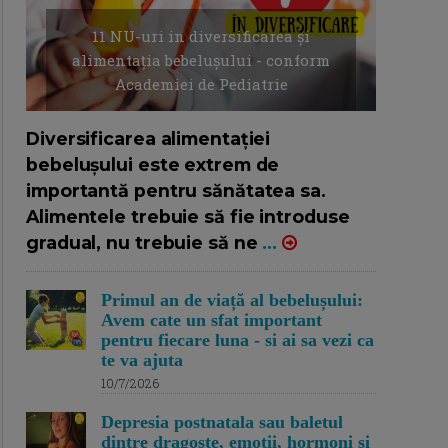
11 NU-uri in diversificarea și
alimentația bebelușului - conform
Academiei de Pediatrie
16/7/2026
AUTOR: EDITOR DC.
Diversificarea alimentației
bebelușului este extrem de
importantă pentru sănătatea sa.
Alimentele trebuie să fie introduse
gradual, nu trebuie să ne
...
Primul an de viață al bebelușului:
Avem cate un sfat important
pentru fiecare luna - si ai sa vezi ca
te va ajuta
10/7/2026
Depresia postnatala sau baletul
dintre dragoste, emotii, hormoni si