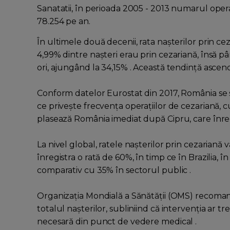
Sanatatii, în perioada 2005 - 2013 numarul operat
78.254 pe an.
În ultimele două decenii, rata nașterilor prin ce
4,99% dintre nașteri erau prin cezariană, însă 
ori, ajungând la 34,15% . Această tendință ascende
Conform datelor Eurostat din 2017, România se 
ce privește frecvența operațiilor de cezariană, c
plasează România imediat după Cipru, care înregis
La nivel global, ratele nașterilor prin cezariană 
înregistra o rată de 60%, în timp ce în Brazilia, 
comparativ cu 35% în sectorul public .
Organizația Mondială a Sănătății (OMS) recoman
totalul nașterilor, subliniind că intervenția ar t
necesară din punct de vedere medical .