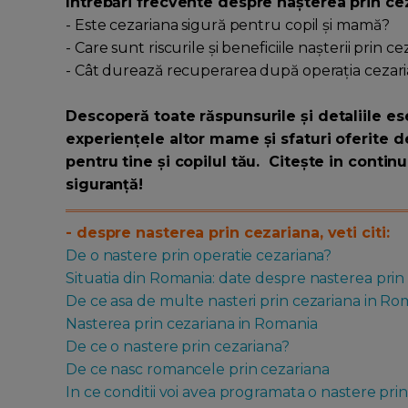
Întrebări frecvente despre nașterea prin ce
- Este cezariana sigură pentru copil și mamă?
- Care sunt riscurile și beneficiile nașterii prin 
- Cât durează recuperarea după operația ceza
Descoperă toate răspunsurile și detaliile es
experiențele altor mame și sfaturi oferite 
pentru tine și copilul tău. Citește in contin
siguranță!
- despre nasterea prin cezariana, veti citi:
De o nastere prin operatie cezariana?
Situatia din Romania: date despre nasterea prin
De ce asa de multe nasteri prin cezariana in Ro
Nasterea prin cezariana in Romania
De ce o nastere prin cezariana?
De ce nasc romancele prin cezariana
In ce conditii voi avea programata o nastere prin