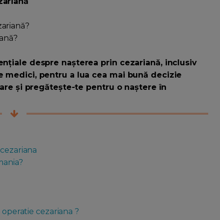
zariană
cezariană?
riană?
ențiale despre nașterea prin cezariană, inclusiv
de medici, pentru a lua cea mai bună decizie
uare și pregătește-te pentru o naștere în
 cezariana
mania?
 operatie cezariana ?