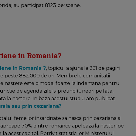
ondaj au participat 8123 persoane.
ariene in Romania?
riene in Romania ?
, topicul a ajuns la 231 de pagini
 de peste 882.000 de ori. Membrele comunitatii
 de nastere este o moda, foarte la indemana pentru
functie de agenda zilei si pretind (uneori pe fata,
enta la nastere. In baza acestui studiu am publicat
rala sau prin cezariana?
ul femeilor insarcinate sa nasca prin cezariana si
e, aproape 70% dintre romance apeleaza la nasteri pe
acest capitol. Potrivit statisticilor Ministerului