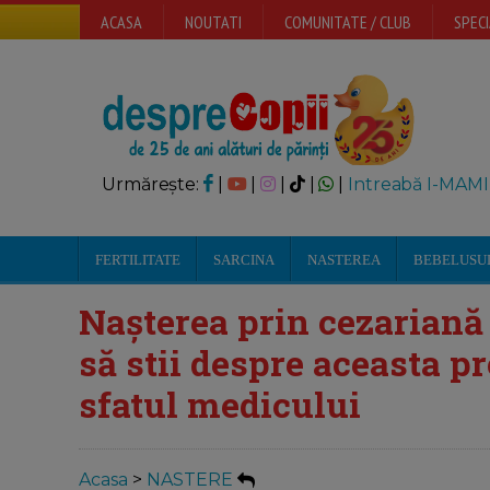
ACASA
NOUTATI
COMUNITATE / CLUB
SPECI
Urmărește:
|
|
|
|
|
Intreabă I-MAMI
FERTILITATE
SARCINA
NASTEREA
BEBELUSU
Nașterea prin cezariană
să stii despre aceasta p
sfatul medicului
Acasa
>
NASTERE