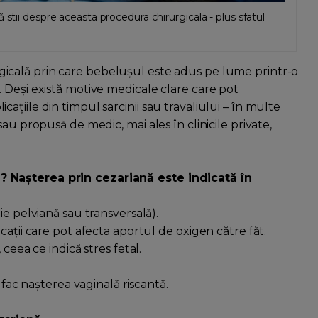
 stii despre aceasta procedura chirurgicala - plus sfatul
gicală prin care bebelușul este adus pe lume printr-o
 Deși există motive medicale clare care pot
țiile din timpul sarcinii sau travaliului – în multe
au propusă de medic, mai ales în clinicile private,
 Nașterea prin cezariană este indicată în
ie pelviană sau transversală).
cații care pot afecta aportul de oxigen către făt.
 ceea ce indică stres fetal.
e fac nașterea vaginală riscantă.