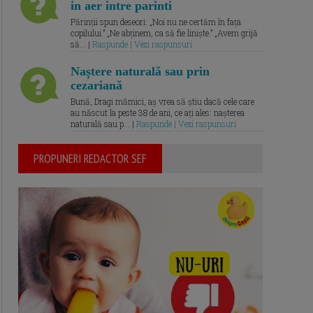
in aer intre parinti
Părinții spun deseori: „Noi nu ne certăm în fața
copilului.” „Ne abținem, ca să fie liniște.” „Avem grijă
să... |
Raspunde | Vezi raspunsuri
Naștere naturală sau prin
cezariană
Bună, Dragi mămici, aș vrea să știu dacă cele care
au născut la peste 38 de ani, ce ați ales: nașterea
naturală sau p... |
Raspunde | Vezi raspunsuri
PROPUNERI REDACTOR SEF