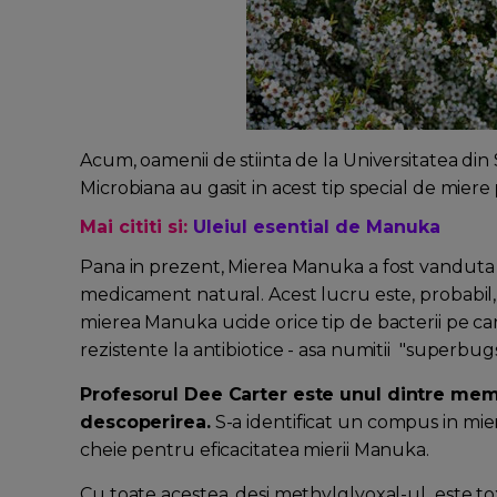
Acum, oamenii de stiinta de la Universitatea din
Microbiana au gasit in acest tip special de miere
Mai cititi si:
Uleiul esential de Manuka
Pana in prezent, Mierea Manuka a fost vanduta 
medicament natural. Acest lucru este, probabil, 
mierea Manuka ucide orice tip de bacterii pe care
rezistente la antibiotice - asa numitii "superbug
Profesorul Dee Carter este unul dintre memb
descoperirea.
S-a identificat un compus in mie
cheie pentru eficacitatea mierii Manuka.
Cu toate acestea, desi methylglyoxal-ul este to