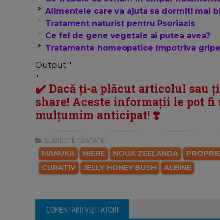
Alimentele care va ajuta sa dormiti mai b
Tratament naturist pentru Psoriazis
Ce fel de gene vegetale ai putea avea?
Tratamente homeopatice împotriva gripei 
Output "
"
✔️ Dacă ți-a plăcut articolul sau ț
share! Aceste informații le pot fi u
mulțumim anticipat! ❣️
SUBIECTE TRATATE:
MANUKA
MIERE
NOUA ZEELANDA
PROPRIE
CURATIV
JELLY HONEY BUSH
ALBINE
COMENTARII VIZITATORI