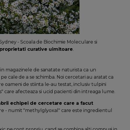
 Sydney - Scoala de Biochimie Moleculare si
proprietati curative uimitoare
.
in magazinele de sanatate naturista ca un
pe cale de a se schimba. Noi cercetari au aratat ca
 oameni de stiinta le-au testat, inclusiv tulpini
s" care afecteaza si ucid pacienti din intreaga lume.
rii echipei de cercetare care a facut
re - numit "methylglyoxal" care este ingredientul
xic pe cont propriu, cand se combina alti compusi in