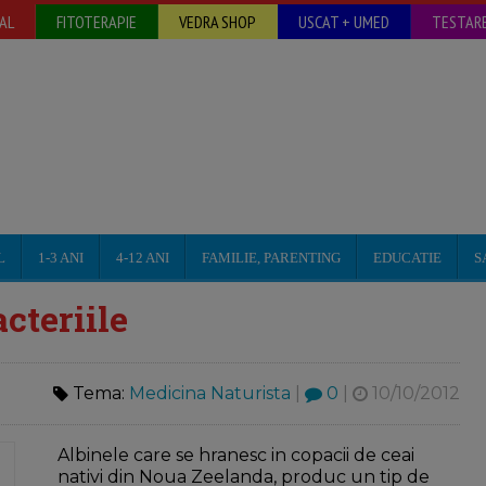
AL
FITOTERAPIE
VEDRA SHOP
USCAT + UMED
TESTARE
L
1-3 ANI
4-12 ANI
FAMILIE, PARENTING
EDUCATIE
S
cteriile
Tema:
Medicina Naturista
|
0
|
10/10/2012
Albinele care se hranesc in copacii de ceai
nativi din Noua Zeelanda, produc un tip de