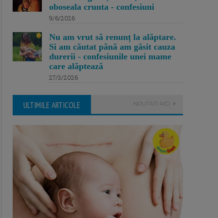
oboseala crunta - confesiuni
9/6/2026
Nu am vrut să renunț la alăptare.
Si am căutat până am găsit cauza
durerii - confesiunile unei mame
care alăptează
27/3/2026
ULTIMILE ARTICOLE
NOUTATI AICI