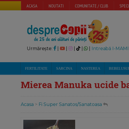
ACASA
NOUTATI
COMUNITATE / CLUB
SPECI
Urmărește:
|
|
|
|
|
Intreabă I-MAMI
FERTILITATE
SARCINA
NASTEREA
BEBELUSU
Mierea Manuka ucide ba
Acasa
>
Fi Super Sanatos/Sanatoasa