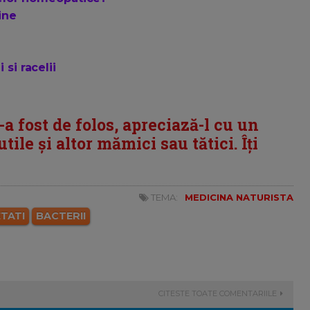
ine
si racelii
i-a fost de folos, apreciază-l cu un
tile și altor mămici sau tătici. Îți
TEMA:
MEDICINA NATURISTA
TATI
BACTERII
CITESTE TOATE COMENTARIILE