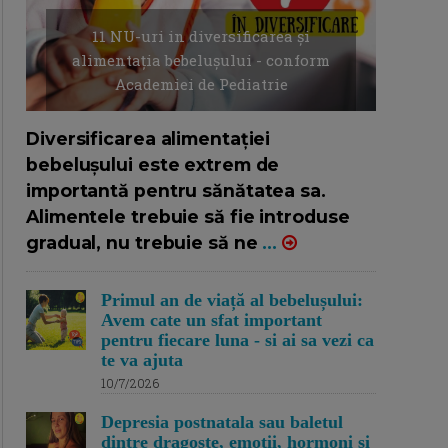
11 NU-uri in diversificarea și
alimentația bebelușului - conform
Academiei de Pediatrie
16/7/2026
AUTOR: EDITOR DC.
Diversificarea alimentației
bebelușului este extrem de
importantă pentru sănătatea sa.
Alimentele trebuie să fie introduse
gradual, nu trebuie să ne
...
Primul an de viață al bebelușului:
Avem cate un sfat important
pentru fiecare luna - si ai sa vezi ca
te va ajuta
10/7/2026
Depresia postnatala sau baletul
dintre dragoste, emotii, hormoni si