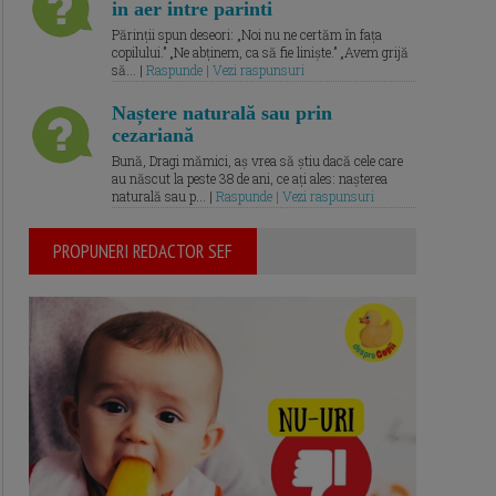
in aer intre parinti
Părinții spun deseori: „Noi nu ne certăm în fața
copilului.” „Ne abținem, ca să fie liniște.” „Avem grijă
să... |
Raspunde | Vezi raspunsuri
Naștere naturală sau prin
cezariană
Bună, Dragi mămici, aș vrea să știu dacă cele care
au născut la peste 38 de ani, ce ați ales: nașterea
naturală sau p... |
Raspunde | Vezi raspunsuri
PROPUNERI REDACTOR SEF