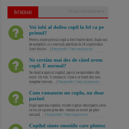
ÎNTREBARI
PUNE O ÎNTREBARE
Voi iubi al doilea copil la fel ca pe
primul?
Pentru mine primul copil a fost foarte dorit, după ani
de așteptări și o sarcină pierduta la 16 săptămâni.
Sunt însărc... |
Raspunde | Vezi raspunsuri
Ne certăm mai des de când avem
copil. E normal?
De când a apărut copilul, parcă ne aprindem din
orice. Un ton. O remarcă. Cine s-a trezit din nou
noaptea trecuta.... |
Raspunde | Vezi raspunsuri
Cum ramanem un cuplu, nu doar
parinti
După apariția copiilor, multe cupluri descoperă ceva
ce nu se spune prea des: relația se mută pe plan
secund. ... |
Raspunde | Vezi raspunsuri
Copilul simte emotiile care plutesc