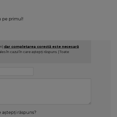
u pe primul!
im)
dar completarea corectă este necesară
es în cazul în care aștepți răspuns. | Toate
e aștepți răspuns?