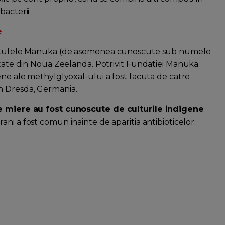
acterii.
e
din tufele Manuka (de asemenea cunoscute sub numele
artate din Noua Zeelanda. Potrivit Fundatiei Manuka
ene ale methylglyoxal-ului a fost facuta de catre
n Dresda, Germania.
 de miere au fost cunoscute de culturile indigene
ani a fost comun inainte de aparitia antibioticelor.