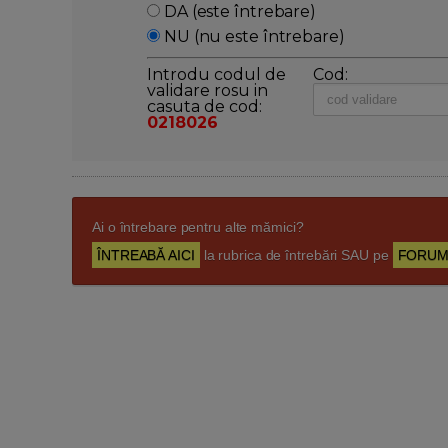
DA (este întrebare)
NU (nu este întrebare)
Introdu codul de
Cod:
validare rosu in
casuta de cod:
0218026
Ai o întrebare pentru alte mămici?
ÎNTREABĂ AICI
la rubrica de întrebări SAU pe
FORUM