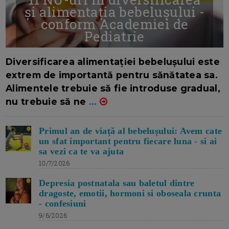
și alimentația bebelușului -
conform Academiei de
Pediatrie
16/7/2026
AUTOR: EDITOR DC.
Diversificarea alimentației bebelușului este
extrem de importantă pentru sănătatea sa.
Alimentele trebuie să fie introduse gradual,
nu trebuie să ne
...
Primul an de viață al bebelușului: Avem cate
un sfat important pentru fiecare luna - si ai
sa vezi ca te va ajuta
10/7/2026
Depresia postnatala sau baletul dintre
dragoste, emotii, hormoni si oboseala crunta
- confesiuni
9/6/2026