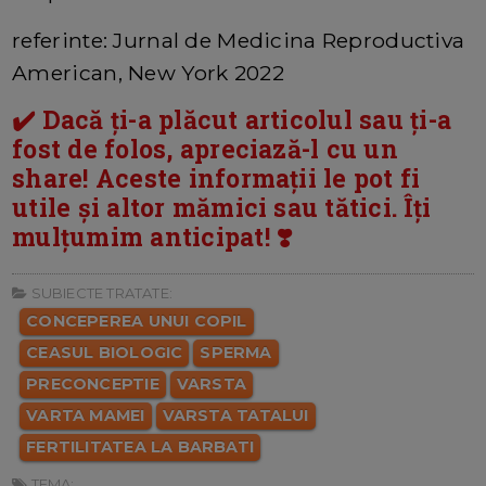
referinte: Jurnal de Medicina Reproductiva
American, New York 2022
✔️ Dacă ți-a plăcut articolul sau ți-a
fost de folos, apreciază-l cu un
share! Aceste informații le pot fi
utile și altor mămici sau tătici. Îți
mulțumim anticipat! ❣️
SUBIECTE TRATATE:
CONCEPEREA UNUI COPIL
CEASUL BIOLOGIC
SPERMA
PRECONCEPTIE
VARSTA
VARTA MAMEI
VARSTA TATALUI
FERTILITATEA LA BARBATI
TEMA: