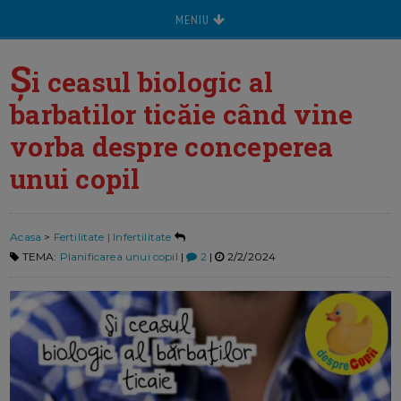
MENIU
Ș
i ceasul biologic al
barbatilor ticăie când vine
vorba despre conceperea
unui copil
Acasa
>
Fertilitate | Infertilitate
TEMA:
Planificarea unui copil
|
2
|
2/2/2024