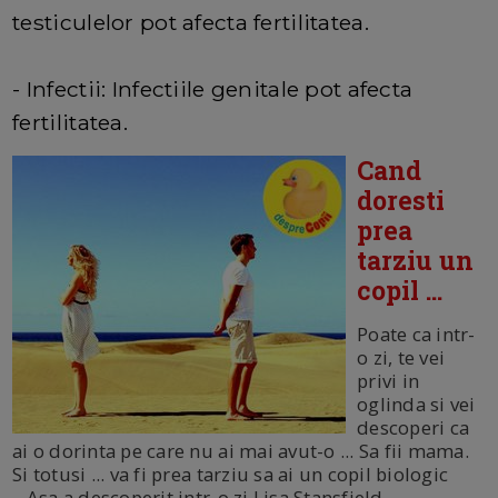
testiculelor pot afecta fertilitatea.
- Infectii: Infectiile genitale pot afecta
fertilitatea.
Cand
doresti
prea
tarziu un
copil ...
Poate ca intr-
o zi, te vei
privi in
oglinda si vei
descoperi ca
ai o dorinta pe care nu ai mai avut-o ... Sa fii mama.
Si totusi ... va fi prea tarziu sa ai un copil biologic
...Asa a descoperit intr-o zi Lisa Stansfield.