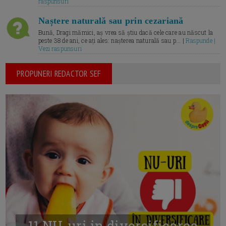
raspunsuri
Naștere naturală sau prin cezariană
Bună, Dragi mămici, aș vrea să știu dacă cele care au născut la
peste 38 de ani, ce ați ales: nașterea naturală sau p... |
Raspunde |
Vezi raspunsuri
PROPUNERI REDACTOR SEF
11 NU-uri in diversificarea