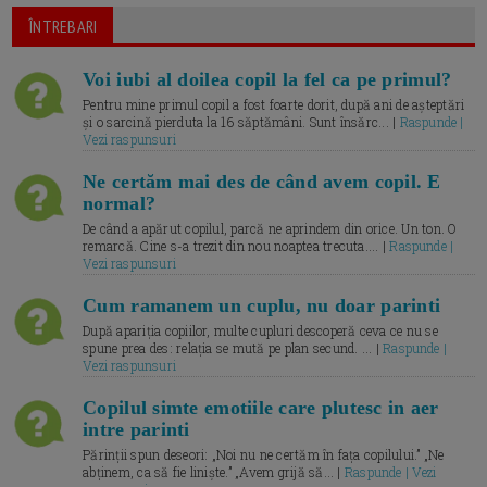
ÎNTREBARI
Voi iubi al doilea copil la fel ca pe primul?
Pentru mine primul copil a fost foarte dorit, după ani de așteptări
și o sarcină pierduta la 16 săptămâni. Sunt însărc... |
Raspunde |
Vezi raspunsuri
Ne certăm mai des de când avem copil. E
normal?
De când a apărut copilul, parcă ne aprindem din orice. Un ton. O
remarcă. Cine s-a trezit din nou noaptea trecuta.... |
Raspunde |
Vezi raspunsuri
Cum ramanem un cuplu, nu doar parinti
După apariția copiilor, multe cupluri descoperă ceva ce nu se
spune prea des: relația se mută pe plan secund. ... |
Raspunde |
Vezi raspunsuri
Copilul simte emotiile care plutesc in aer
intre parinti
Părinții spun deseori: „Noi nu ne certăm în fața copilului.” „Ne
abținem, ca să fie liniște.” „Avem grijă să... |
Raspunde | Vezi