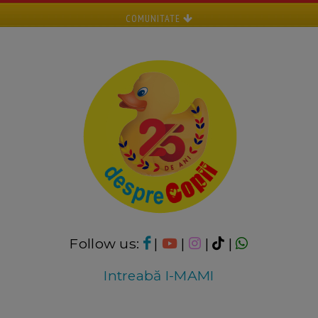
COMUNITATE
Follow us:
|
|
|
|
Intreabă I-MAMI