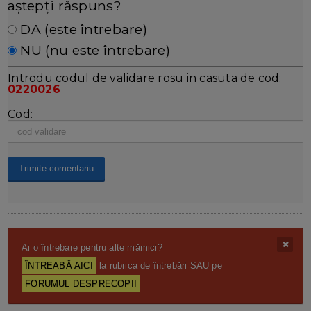
aștepți răspuns?
DA (este întrebare)
NU (nu este întrebare)
Introdu codul de validare rosu in casuta de cod:
0220026
Cod:
Ai o întrebare pentru alte mămici?
ÎNTREABĂ AICI
la rubrica de întrebări SAU pe
FORUMUL DESPRECOPII