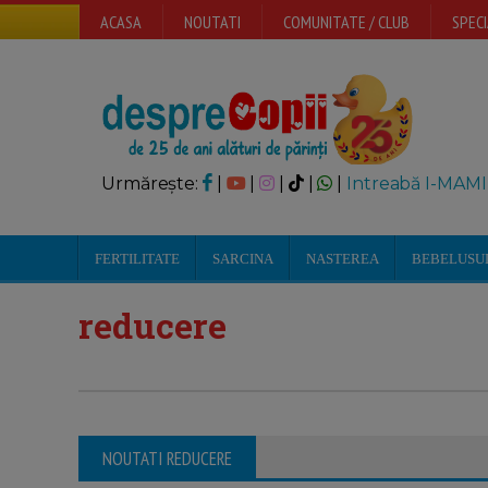
ACASA
NOUTATI
COMUNITATE / CLUB
SPECI
Urmărește:
|
|
|
|
|
Intreabă I-MAMI
FERTILITATE
SARCINA
NASTEREA
BEBELUSU
reducere
NOUTATI REDUCERE