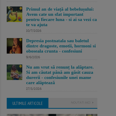
Primul an de viață al bebelușului:
Avem cate un sfat important
pentru fiecare luna - si ai sa vezi ca
te va ajuta
10/7/2026
Depresia postnatala sau baletul
dintre dragoste, emotii, hormoni si
oboseala crunta - confesiuni
9/6/2026
Nu am vrut să renunț la alăptare.
Si am căutat până am găsit cauza
durerii - confesiunile unei mame
care alăptează
27/3/2026
ULTIMILE ARTICOLE
NOUTATI AICI