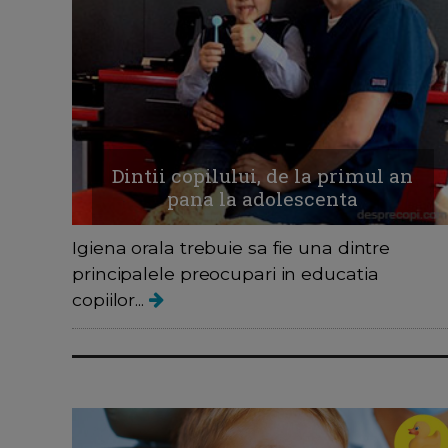
Dintii copilului, de la primul an
pana la adolescenta
Igiena orala trebuie sa fie una dintre
principalele preocupari in educatia
copiilor...