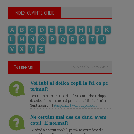
INDEX CUVINTE CHEIE
A
B
C
D
E
F
G
H
I
J
K
L
M
N
O
P
Q
R
S
T
U
V
X
Y
Z
ÎNTREBARI
PUNE O ÎNTREBARE
Voi iubi al doilea copil la fel ca pe
primul?
Pentru mine primul copil a fost foarte dorit, după ani
de așteptări și o sarcină pierduta la 16 săptămâni.
Sunt însărc... |
Raspunde | Vezi raspunsuri
Ne certăm mai des de când avem
copil. E normal?
De când a apărut copilul, parcă ne aprindem din