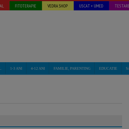
AL
FITOTERAPIE
VEDRA SHOP
USCAT + UMED
TESTARE
L
1-3 ANI
4-12 ANI
FAMILIE, PARENTING
EDUCATIE
S