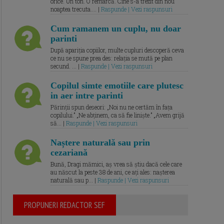
orice. Un ton. O remarcă. Cine s-a trezit din nou
noaptea trecuta.... |
Raspunde | Vezi raspunsuri
Cum ramanem un cuplu, nu doar
parinti
După apariția copiilor, multe cupluri descoperă ceva
ce nu se spune prea des: relația se mută pe plan
secund. ... |
Raspunde | Vezi raspunsuri
Copilul simte emotiile care plutesc
in aer intre parinti
Părinții spun deseori: „Noi nu ne certăm în fața
copilului.” „Ne abținem, ca să fie liniște.” „Avem grijă
să... |
Raspunde | Vezi raspunsuri
Naștere naturală sau prin
cezariană
Bună, Dragi mămici, aș vrea să știu dacă cele care
au născut la peste 38 de ani, ce ați ales: nașterea
naturală sau p... |
Raspunde | Vezi raspunsuri
PROPUNERI REDACTOR SEF