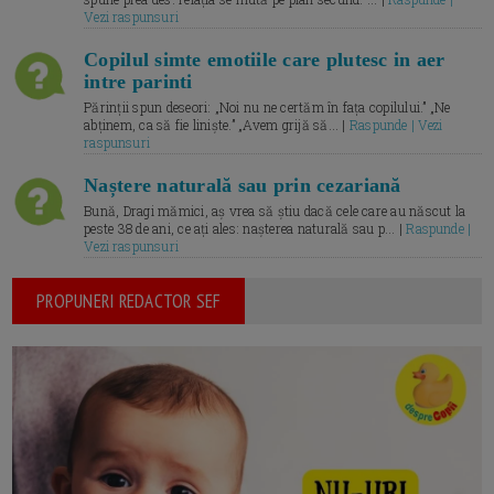
Vezi raspunsuri
Copilul simte emotiile care plutesc in aer
intre parinti
Părinții spun deseori: „Noi nu ne certăm în fața copilului.” „Ne
abținem, ca să fie liniște.” „Avem grijă să... |
Raspunde | Vezi
raspunsuri
Naștere naturală sau prin cezariană
Bună, Dragi mămici, aș vrea să știu dacă cele care au născut la
peste 38 de ani, ce ați ales: nașterea naturală sau p... |
Raspunde |
Vezi raspunsuri
PROPUNERI REDACTOR SEF