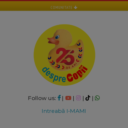
COMUNITATE
Follow us:
|
|
|
|
Intreabă I-MAMI