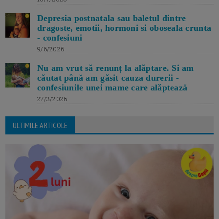
Depresia postnatala sau baletul dintre
dragoste, emotii, hormoni si oboseala crunta
- confesiuni
9/6/2026
Nu am vrut să renunț la alăptare. Si am
căutat până am găsit cauza durerii -
confesiunile unei mame care alăptează
27/3/2026
ULTIMILE ARTICOLE