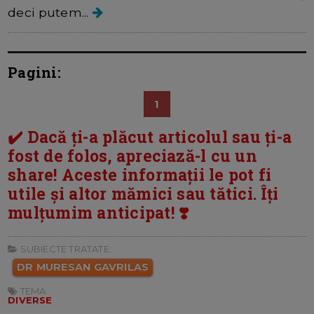
deci putem...
Pagini:
1
✔️ Dacă ți-a plăcut articolul sau ți-a
fost de folos, apreciază-l cu un
share! Aceste informații le pot fi
utile și altor mămici sau tătici. Îți
mulțumim anticipat! ❣️
SUBIECTE TRATATE:
DR MURESAN GAVRILAS
TEMA:
DIVERSE