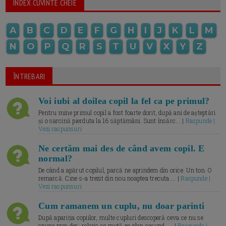
INDEX CUVINTE CHEIE
A
B
C
D
E
F
G
H
I
J
K
L
M
N
O
P
Q
R
S
T
U
V
X
Y
Z
ÎNTREBARI
Voi iubi al doilea copil la fel ca pe primul?
Pentru mine primul copil a fost foarte dorit, după ani de așteptări
și o sarcină pierduta la 16 săptămâni. Sunt însărc... |
Raspunde |
Vezi raspunsuri
Ne certăm mai des de când avem copil. E
normal?
De când a apărut copilul, parcă ne aprindem din orice. Un ton. O
remarcă. Cine s-a trezit din nou noaptea trecuta.... |
Raspunde |
Vezi raspunsuri
Cum ramanem un cuplu, nu doar parinti
După apariția copiilor, multe cupluri descoperă ceva ce nu se
spune prea des: relația se mută pe plan secund. ... |
Raspunde |