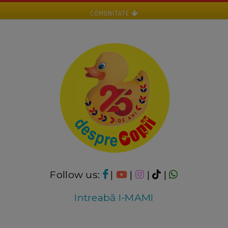
COMUNITATE
Follow us:
|
|
|
|
Intreabă I-MAMI