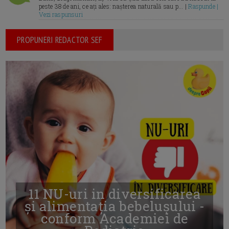
peste 38 de ani, ce ați ales: nașterea naturală sau p... |
Raspunde |
Vezi raspunsuri
PROPUNERI REDACTOR SEF
11 NU-uri in diversificarea
și alimentația bebelușului -
conform Academiei de