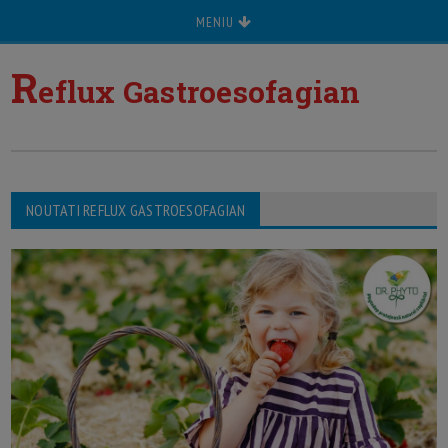
MENIU
R
eflux Gastroesofagian
NOUTATI REFLUX GASTROESOFAGIAN