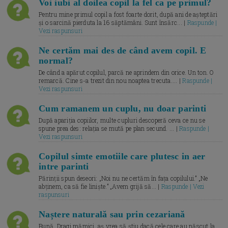
Voi iubi al doilea copil la fel ca pe primul?
Pentru mine primul copil a fost foarte dorit, după ani de așteptări
și o sarcină pierduta la 16 săptămâni. Sunt însărc... |
Raspunde |
Vezi raspunsuri
Ne certăm mai des de când avem copil. E
normal?
De când a apărut copilul, parcă ne aprindem din orice. Un ton. O
remarcă. Cine s-a trezit din nou noaptea trecuta.... |
Raspunde |
Vezi raspunsuri
Cum ramanem un cuplu, nu doar parinti
După apariția copiilor, multe cupluri descoperă ceva ce nu se
spune prea des: relația se mută pe plan secund. ... |
Raspunde |
Vezi raspunsuri
Copilul simte emotiile care plutesc in aer
intre parinti
Părinții spun deseori: „Noi nu ne certăm în fața copilului.” „Ne
abținem, ca să fie liniște.” „Avem grijă să... |
Raspunde | Vezi
raspunsuri
Naștere naturală sau prin cezariană
Bună, Dragi mămici, aș vrea să știu dacă cele care au născut la