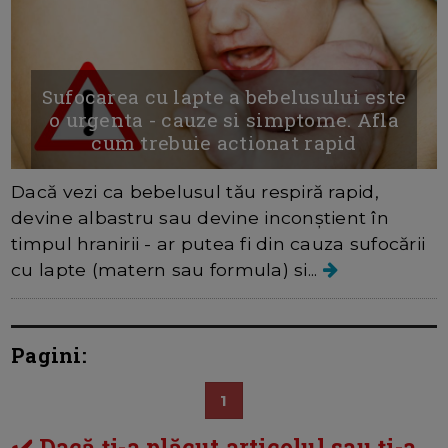
Sufocarea cu lapte a bebelusului este
o urgenta - cauze si simptome. Afla
cum trebuie actionat rapid
Dacă vezi ca bebelusul tău respiră rapid,
devine albastru sau devine inconștient în
timpul hranirii - ar putea fi din cauza sufocării
cu lapte (matern sau formula) si...
Pagini:
1
✔️ Dacă ți-a plăcut articolul sau ți-a