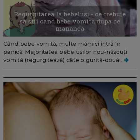
Regurgitarea la bebelusi - ce trebuie
sa stii cand bebe vomita dupa ce
mananca
Când bebe vomită, multe mămici intră în
panică. Majoritatea bebelușilor nou-născuți
vomită (regurgitează) câte o gurită-două...