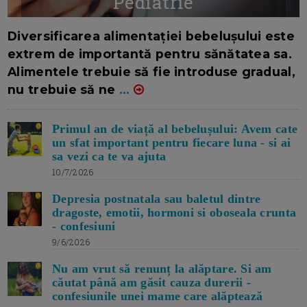
Pediatrie
16/7/2026
AUTOR: EDITOR DC.
Diversificarea alimentației bebelușului este
extrem de importantă pentru sănătatea sa.
Alimentele trebuie să fie introduse gradual,
nu trebuie să ne
...
Primul an de viață al bebelușului: Avem cate
un sfat important pentru fiecare luna - si ai
sa vezi ca te va ajuta
10/7/2026
Depresia postnatala sau baletul dintre
dragoste, emotii, hormoni si oboseala crunta
- confesiuni
9/6/2026
Nu am vrut să renunț la alăptare. Si am
căutat până am găsit cauza durerii -
confesiunile unei mame care alăptează