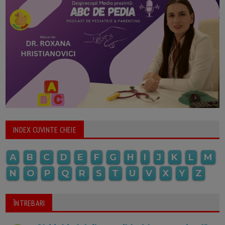
INDEX CUVINTE CHEIE
A
B
C
D
E
F
G
H
I
J
K
L
M
N
O
P
Q
R
S
T
U
V
X
Y
Z
ÎNTREBARI