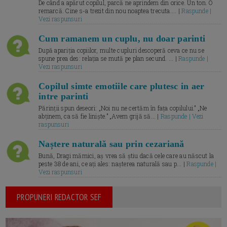
De când a apărut copilul, parcă ne aprindem din orice. Un ton. O
remarcă. Cine s-a trezit din nou noaptea trecuta.... |
Raspunde |
Vezi raspunsuri
Cum ramanem un cuplu, nu doar parinti
După apariția copiilor, multe cupluri descoperă ceva ce nu se
spune prea des: relația se mută pe plan secund. ... |
Raspunde |
Vezi raspunsuri
Copilul simte emotiile care plutesc in aer
intre parinti
Părinții spun deseori: „Noi nu ne certăm în fața copilului.” „Ne
abținem, ca să fie liniște.” „Avem grijă să... |
Raspunde | Vezi
raspunsuri
Naștere naturală sau prin cezariană
Bună, Dragi mămici, aș vrea să știu dacă cele care au născut la
peste 38 de ani, ce ați ales: nașterea naturală sau p... |
Raspunde |
Vezi raspunsuri
PROPUNERI REDACTOR SEF