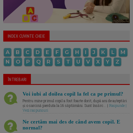
INDEX CUVINTE CHEIE
A
B
C
D
E
F
G
H
I
J
K
L
M
N
O
P
Q
R
S
T
U
V
X
Y
Z
ÎNTREBARI
Voi iubi al doilea copil la fel ca pe primul?
Pentru mine primul copil a fost foarte dorit, după ani de așteptări
și o sarcină pierduta la 16 săptămâni. Sunt însărc... |
Raspunde |
Vezi raspunsuri
Ne certăm mai des de când avem copil. E
normal?