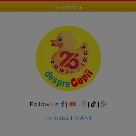
COMUNITATE
Follow us:
|
|
|
|
Intreabă I-MAMI