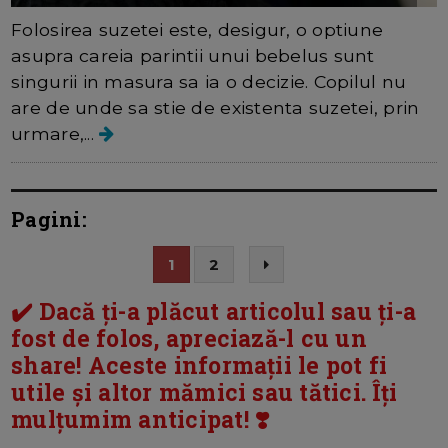
Folosirea suzetei este, desigur, o optiune
asupra careia parintii unui bebelus sunt
singurii in masura sa ia o decizie. Copilul nu
are de unde sa stie de existenta suzetei, prin
urmare,...
Pagini:
1
2
✔️ Dacă ți-a plăcut articolul sau ți-a
fost de folos, apreciază-l cu un
share! Aceste informații le pot fi
utile și altor mămici sau tătici. Îți
mulțumim anticipat! ❣️