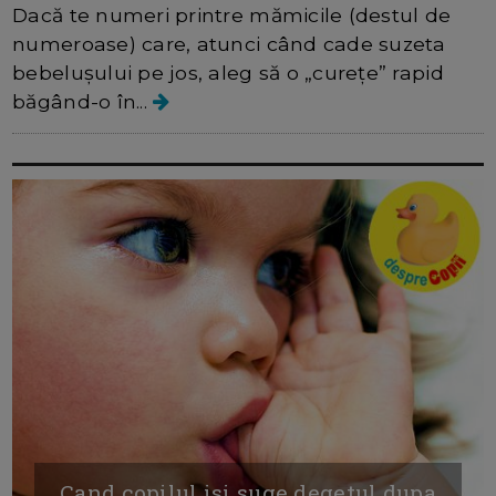
Dacă te numeri printre mămicile (destul de
numeroase) care, atunci când cade suzeta
bebelușului pe jos, aleg să o „curețe” rapid
băgând-o în...
Cand copilul isi suge degetul dupa