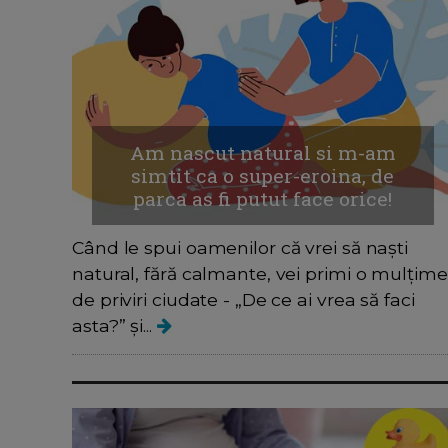
Am nascut natural si m-am
simtit ca o super-eroina, de
parca as fi putut face orice!
Când le spui oamenilor că vrei să naști
natural, fără calmante, vei primi o mulțime
de priviri ciudate - „De ce ai vrea să faci
asta?” și...