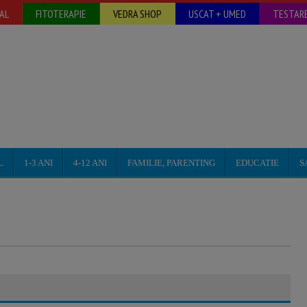
AL
FITOTERAPIE
VEDRA SHOP
USCAT + UMED
TESTARE
L
1-3 ANI
4-12 ANI
FAMILIE, PARENTING
EDUCATIE
S