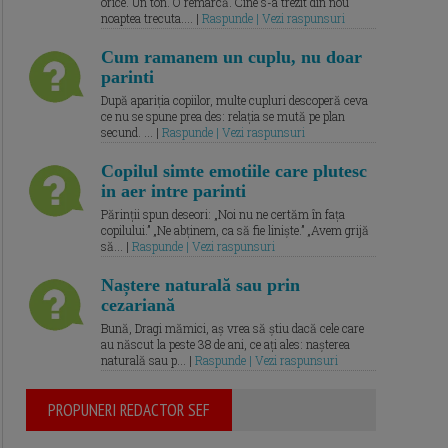
orice. Un ton. O remarcă. Cine s-a trezit din nou
noaptea trecuta.... |
Raspunde | Vezi raspunsuri
Cum ramanem un cuplu, nu doar
parinti
După apariția copiilor, multe cupluri descoperă ceva
ce nu se spune prea des: relația se mută pe plan
secund. ... |
Raspunde | Vezi raspunsuri
Copilul simte emotiile care plutesc
in aer intre parinti
Părinții spun deseori: „Noi nu ne certăm în fața
copilului.” „Ne abținem, ca să fie liniște.” „Avem grijă
să... |
Raspunde | Vezi raspunsuri
Naștere naturală sau prin
cezariană
Bună, Dragi mămici, aș vrea să știu dacă cele care
au născut la peste 38 de ani, ce ați ales: nașterea
naturală sau p... |
Raspunde | Vezi raspunsuri
PROPUNERI REDACTOR SEF