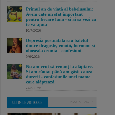
Primul an de viață al bebelușului:
Avem cate un sfat important
pentru fiecare luna - si ai sa vezi ca
te va ajuta
10/7/2026
Depresia postnatala sau baletul
dintre dragoste, emotii, hormoni si
oboseala crunta - confesiuni
9/6/2026
Nu am vrut să renunț la alăptare.
Si am căutat până am găsit cauza
durerii - confesiunile unei mame
care alăptează
27/3/2026
ULTIMILE ARTICOLE
NOUTATI AICI