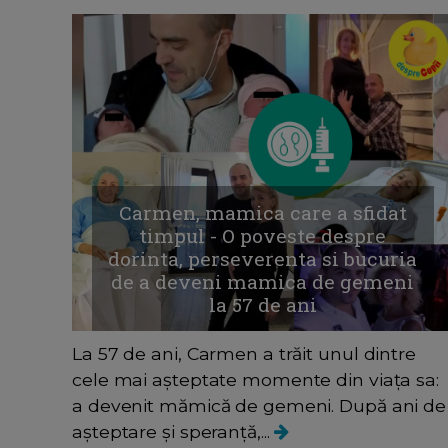
Carmen, mamica care a sfidat
timpul - O poveste despre
dorinta, perseverenta si bucuria
de a deveni mamica de gemeni
la 57 de ani
La 57 de ani, Carmen a trăit unul dintre
cele mai așteptate momente din viața sa:
a devenit mămică de gemeni. După ani de
așteptare și speranță,...