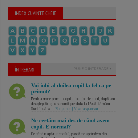
INDEX CUVINTE CHEIE
A
B
C
D
E
F
G
H
I
J
K
L
M
N
O
P
Q
R
S
T
U
V
X
Y
Z
ÎNTREBARI
PUNE O ÎNTREBARE
Voi iubi al doilea copil la fel ca pe
primul?
Pentru mine primul copil a fost foarte dorit, după ani
de așteptări și o sarcină pierduta la 16 săptămâni.
Sunt însărc... |
Raspunde | Vezi raspunsuri
Ne certăm mai des de când avem
copil. E normal?
De când a apărut copilul, parcă ne aprindem din