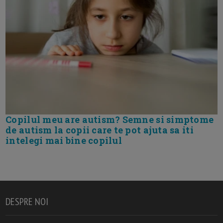
Copilul meu are autism? Semne si simptome
de autism la copii care te pot ajuta sa iti
intelegi mai bine copilul
DESPRE NOI