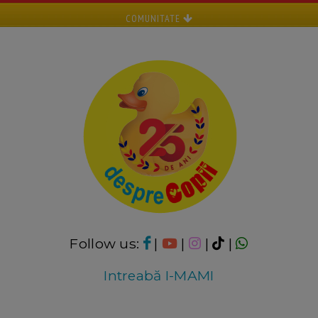
COMUNITATE
Follow us:
|
|
|
|
Intreabă I-MAMI