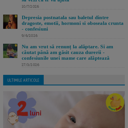
10/7/2026
Depresia postnatala sau baletul dintre
dragoste, emotii, hormoni si oboseala crunta
- confesiuni
9/6/2026
Nu am vrut să renunț la alăptare. Si am
căutat până am găsit cauza durerii -
confesiunile unei mame care alăptează
27/3/2026
ULTIMILE ARTICOLE