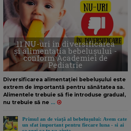
11 NU-uri in diversificarea
și alimentația bebelușului -
conform Academiei de
Pediatrie
16/7/2026
AUTOR: EDITOR DC.
Diversificarea alimentației bebelușului este
extrem de importantă pentru sănătatea sa.
Alimentele trebuie să fie introduse gradual,
nu trebuie să ne
...
Primul an de viață al bebelușului: Avem cate
un sfat important pentru fiecare luna - si ai
sa vezi ca te va ajuta