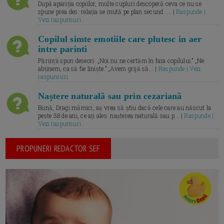
După apariția copiilor, multe cupluri descoperă ceva ce nu se
spune prea des: relația se mută pe plan secund. ... |
Raspunde |
Vezi raspunsuri
Copilul simte emotiile care plutesc in aer
intre parinti
Părinții spun deseori: „Noi nu ne certăm în fața copilului.” „Ne
abținem, ca să fie liniște.” „Avem grijă să... |
Raspunde | Vezi
raspunsuri
Naștere naturală sau prin cezariană
Bună, Dragi mămici, aș vrea să știu dacă cele care au născut la
peste 38 de ani, ce ați ales: nașterea naturală sau p... |
Raspunde |
Vezi raspunsuri
PROPUNERI REDACTOR SEF