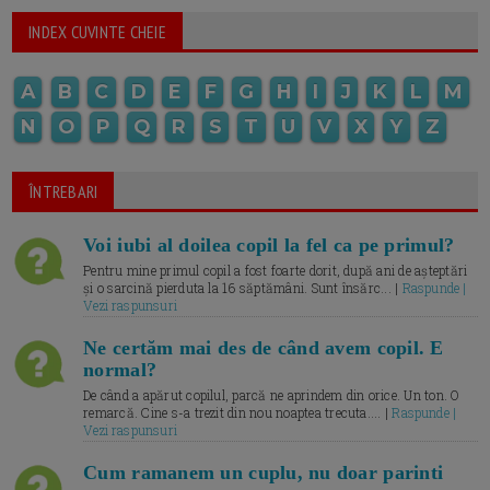
INDEX CUVINTE CHEIE
A
B
C
D
E
F
G
H
I
J
K
L
M
N
O
P
Q
R
S
T
U
V
X
Y
Z
ÎNTREBARI
Voi iubi al doilea copil la fel ca pe primul?
Pentru mine primul copil a fost foarte dorit, după ani de așteptări
și o sarcină pierduta la 16 săptămâni. Sunt însărc... |
Raspunde |
Vezi raspunsuri
Ne certăm mai des de când avem copil. E
normal?
De când a apărut copilul, parcă ne aprindem din orice. Un ton. O
remarcă. Cine s-a trezit din nou noaptea trecuta.... |
Raspunde |
Vezi raspunsuri
Cum ramanem un cuplu, nu doar parinti