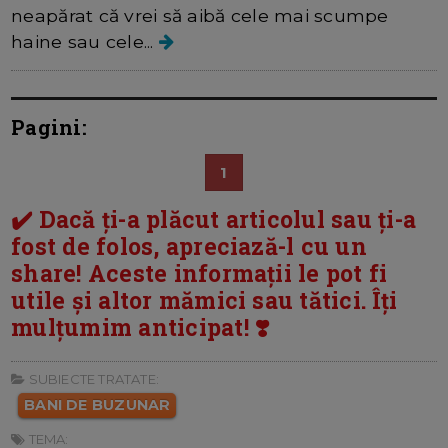
neapărat că vrei să aibă cele mai scumpe
haine sau cele...
Pagini:
1
✔️ Dacă ți-a plăcut articolul sau ți-a
fost de folos, apreciază-l cu un
share! Aceste informații le pot fi
utile și altor mămici sau tătici. Îți
mulțumim anticipat! ❣️
SUBIECTE TRATATE:
BANI DE BUZUNAR
TEMA: