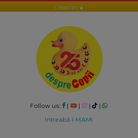
COMUNITATE
Follow us:
|
|
|
|
Intreabă I-MAMI