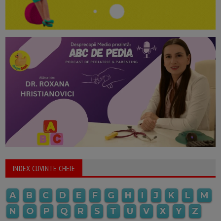
INDEX CUVINTE CHEIE
A
B
C
D
E
F
G
H
I
J
K
L
M
N
O
P
Q
R
S
T
U
V
X
Y
Z