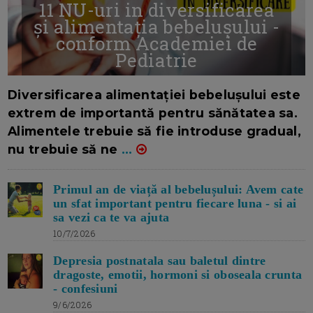
11 NU-uri in diversificarea
și alimentația bebelușului -
conform Academiei de
Pediatrie
16/7/2026
AUTOR: EDITOR DC.
Diversificarea alimentației bebelușului este
extrem de importantă pentru sănătatea sa.
Alimentele trebuie să fie introduse gradual,
nu trebuie să ne
...
Primul an de viață al bebelușului: Avem cate
un sfat important pentru fiecare luna - si ai
sa vezi ca te va ajuta
10/7/2026
Depresia postnatala sau baletul dintre
dragoste, emotii, hormoni si oboseala crunta
- confesiuni
9/6/2026