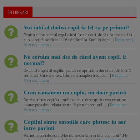
ÎNTREBARI
Voi iubi al doilea copil la fel ca pe primul?
Pentru mine primul copil a fost foarte dorit, după ani de așteptări
și o sarcină pierduta la 16 săptămâni. Sunt însărc... |
Raspunde |
Vezi raspunsuri
Ne certăm mai des de când avem copil. E
normal?
De când a apărut copilul, parcă ne aprindem din orice. Un ton. O
remarcă. Cine s-a trezit din nou noaptea trecuta.... |
Raspunde |
Vezi raspunsuri
Cum ramanem un cuplu, nu doar parinti
După apariția copiilor, multe cupluri descoperă ceva ce nu se
spune prea des: relația se mută pe plan secund. ... |
Raspunde |
Vezi raspunsuri
Copilul simte emotiile care plutesc in aer
intre parinti
Părinții spun deseori: „Noi nu ne certăm în fața copilului.” „Ne