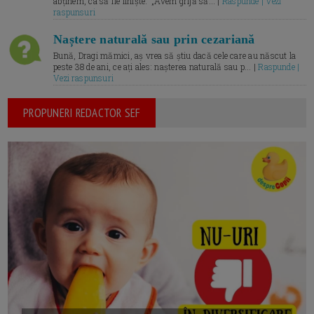
abținem, ca să fie liniște.” „Avem grijă să... |
Raspunde | Vezi
raspunsuri
Naștere naturală sau prin cezariană
Bună, Dragi mămici, aș vrea să știu dacă cele care au născut la
peste 38 de ani, ce ați ales: nașterea naturală sau p... |
Raspunde |
Vezi raspunsuri
PROPUNERI REDACTOR SEF