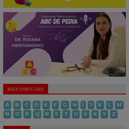
INDEX CUVINTE CHEIE
A
B
C
D
E
F
G
H
I
J
K
L
M
N
O
P
Q
R
S
T
U
V
X
Y
Z