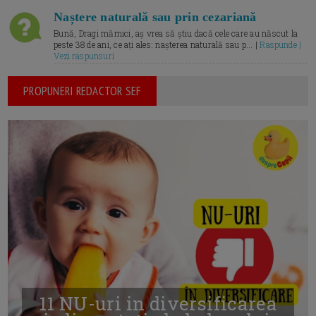
Naștere naturală sau prin cezariană
Bună, Dragi mămici, aș vrea să știu dacă cele care au născut la
peste 38 de ani, ce ați ales: nașterea naturală sau p... |
Raspunde |
Vezi raspunsuri
PROPUNERI REDACTOR SEF
11 NU-uri in diversificarea