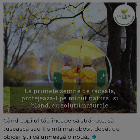
La primele semne de raceala,
protejeaza-l pe micut natural si
bland, cu solutii naturale
Când copilul tău începe să strănute, să
tușească sau îl simți mai obosit decât de
obicei, știi că urmează o nouă...