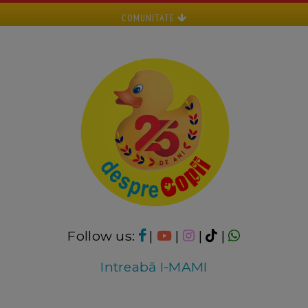
COMUNITATE
Follow us:
|
|
|
|
Intreabă I-MAMI