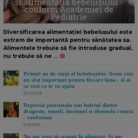
și alimentația bebelușului -
conform Academiei de
Pediatrie
16/7/2026
AUTOR: EDITOR DC.
Diversificarea alimentației bebelușului este
extrem de importantă pentru sănătatea sa.
Alimentele trebuie să fie introduse gradual,
nu trebuie să ne
...
Primul an de viață al bebelușului: Avem cate
un sfat important pentru fiecare luna - si ai
sa vezi ca te va ajuta
10/7/2026
Depresia postnatala sau baletul dintre
dragoste, emotii, hormoni si oboseala crunta
- confesiuni
9/6/2026
Nu am vrut să renunț la alăptare. Si am