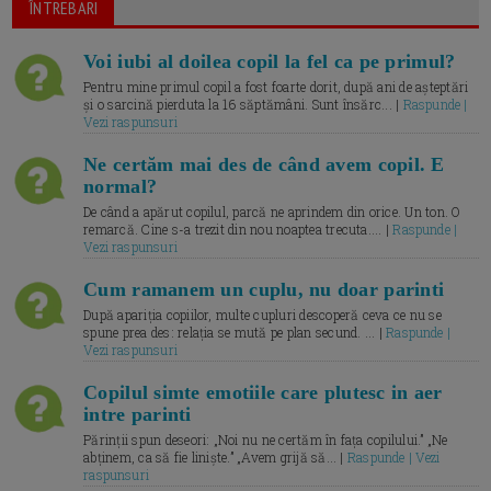
ÎNTREBARI
Voi iubi al doilea copil la fel ca pe primul?
Pentru mine primul copil a fost foarte dorit, după ani de așteptări
și o sarcină pierduta la 16 săptămâni. Sunt însărc... |
Raspunde |
Vezi raspunsuri
Ne certăm mai des de când avem copil. E
normal?
De când a apărut copilul, parcă ne aprindem din orice. Un ton. O
remarcă. Cine s-a trezit din nou noaptea trecuta.... |
Raspunde |
Vezi raspunsuri
Cum ramanem un cuplu, nu doar parinti
După apariția copiilor, multe cupluri descoperă ceva ce nu se
spune prea des: relația se mută pe plan secund. ... |
Raspunde |
Vezi raspunsuri
Copilul simte emotiile care plutesc in aer
intre parinti
Părinții spun deseori: „Noi nu ne certăm în fața copilului.” „Ne
abținem, ca să fie liniște.” „Avem grijă să... |
Raspunde | Vezi
raspunsuri