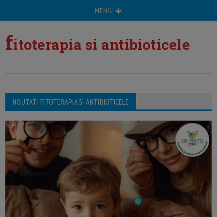
MENIU
f
itoterapia si antibioticele
NOUTATI FITOTERAPIA SI ANTIBIOTICELE