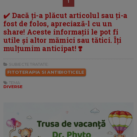
1
✔️ Dacă ți-a plăcut articolul sau ți-a
fost de folos, apreciază-l cu un
share! Aceste informații le pot fi
utile și altor mămici sau tătici. Îți
mulțumim anticipat! ❣️
SUBIECTE TRATATE:
FITOTERAPIA SI ANTIBIOTICELE
TEMA:
DIVERSE