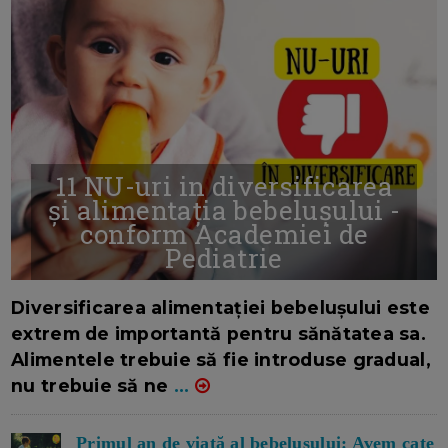
11 NU-uri in diversificarea
și alimentația bebelușului -
conform Academiei de
Pediatrie
16/7/2026
AUTOR: EDITOR DC.
Diversificarea alimentației bebelușului este
extrem de importantă pentru sănătatea sa.
Alimentele trebuie să fie introduse gradual,
nu trebuie să ne
...
Primul an de viață al bebelușului: Avem cate