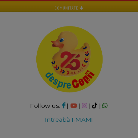
COMUNITATE
Follow us:
|
|
|
|
Intreabă I-MAMI