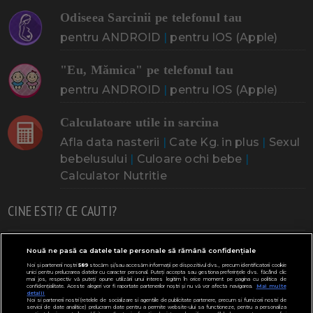
Odiseea Sarcinii pe telefonul tau
pentru ANDROID
|
pentru IOS (Apple)
"Eu, Mămica" pe telefonul tau
pentru ANDROID
|
pentru IOS (Apple)
Calculatoare utile in sarcina
Afla data nasterii
|
Cate Kg. in plus
|
Sexul
bebelusului
|
Culoare ochi bebe
|
Calculator Nutritie
CINE ESTI? CE CAUTI?
Doresc un copil
Adoptia
Probleme cu sarcina
Nouă ne pasă ca datele tale personale să rămână confidențiale
Noi și partenerii noștri
589
stocăm și/sau accesăm informații pe dispozitivul dvs., precum identificatorii cookie
Urmeaza sa nasc
Probleme alaptare
Bebe plange
unici pentru prelucrarea datelor cu caracter personal. Puteți accepta sau gestiona preferințele dvs. făcând clic
mai jos, respectiv vă puteți opune utilizării unui interes legitim în orice moment pe pagina cu politica de
confidențialitate. Aceste alegeri vor fi raportate partenerilor noștri și nu vă vor afecta navigarea.
Mai multe
Bebe febra
Caut bona
Cresa, Gradinta
detalii
Noi si partenerii nostri (retelele de socializare si agentiile de publicitate partenere, precum si furnizorii nostri de
servicii de date analitice) prelucram date pentru a permite website-ului sa functioneze, pentru a personaliza