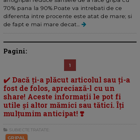
70% pana la 90%.Poate va intrebati de ce
diferenta intre procente este atat de mare; si
de fapt e mai mare decat...
Pagini:
1
✔️ Dacă ți-a plăcut articolul sau ți-a
fost de folos, apreciază-l cu un
share! Aceste informații le pot fi
utile și altor mămici sau tătici. Îți
mulțumim anticipat! ❣️
SUBIECTE TRATATE:
GRIPAL