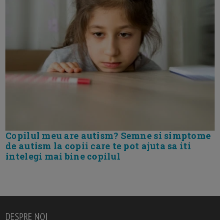
Copilul meu are autism? Semne si simptome
de autism la copii care te pot ajuta sa iti
intelegi mai bine copilul
DESPRE NOI