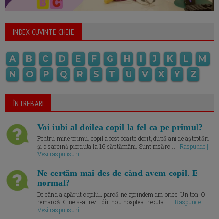
INDEX CUVINTE CHEIE
A
B
C
D
E
F
G
H
I
J
K
L
M
N
O
P
Q
R
S
T
U
V
X
Y
Z
ÎNTREBARI
Voi iubi al doilea copil la fel ca pe primul?
Pentru mine primul copil a fost foarte dorit, după ani de așteptări
și o sarcină pierduta la 16 săptămâni. Sunt însărc... |
Raspunde |
Vezi raspunsuri
Ne certăm mai des de când avem copil. E
normal?
De când a apărut copilul, parcă ne aprindem din orice. Un ton. O
remarcă. Cine s-a trezit din nou noaptea trecuta.... |
Raspunde |
Vezi raspunsuri