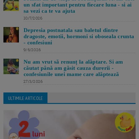
un sfat important pentru fiecare luna - si ai
sa vezi ca te va ajuta
10/7/2026
Depresia postnatala sau baletul dintre
dragoste, emotii, hormoni si oboseala crunta
- confesiuni
9/6/2026
Nu am vrut să renunț la alăptare. Si am
căutat până am găsit cauza durerii -
confesiunile unei mame care alăptează
27/3/2026
ULTIMILE ARTICOLE