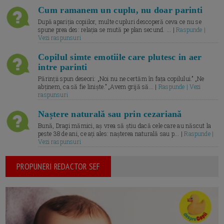
Cum ramanem un cuplu, nu doar parinti
După apariția copiilor, multe cupluri descoperă ceva ce nu se
spune prea des: relația se mută pe plan secund. ... |
Raspunde |
Vezi raspunsuri
Copilul simte emotiile care plutesc in aer
intre parinti
Părinții spun deseori: „Noi nu ne certăm în fața copilului.” „Ne
abținem, ca să fie liniște.” „Avem grijă să... |
Raspunde | Vezi
raspunsuri
Naștere naturală sau prin cezariană
Bună, Dragi mămici, aș vrea să știu dacă cele care au născut la
peste 38 de ani, ce ați ales: nașterea naturală sau p... |
Raspunde |
Vezi raspunsuri
PROPUNERI REDACTOR SEF