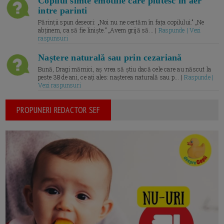
Copilul simte emotiile care plutesc in aer
intre parinti
Părinții spun deseori: „Noi nu ne certăm în fața copilului.” „Ne
abținem, ca să fie liniște.” „Avem grijă să... |
Raspunde | Vezi
raspunsuri
Naștere naturală sau prin cezariană
Bună, Dragi mămici, aș vrea să știu dacă cele care au născut la
peste 38 de ani, ce ați ales: nașterea naturală sau p... |
Raspunde |
Vezi raspunsuri
PROPUNERI REDACTOR SEF