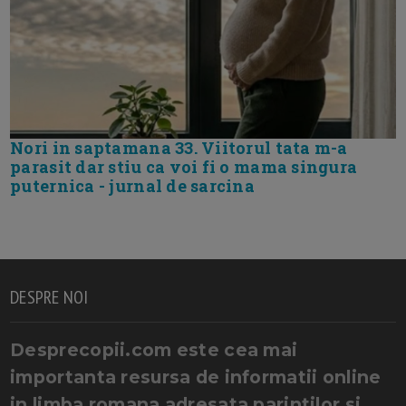
Nori in saptamana 33. Viitorul tata m-a
parasit dar stiu ca voi fi o mama singura
puternica - jurnal de sarcina
DESPRE NOI
Desprecopii.com este cea mai
importanta resursa de informatii online
in limba romana adresata parintilor si