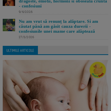
dragoste, emotii, hormoni si oboseala crunta
- confesiuni
9/6/2026
Nu am vrut să renunț la alăptare. Si am
căutat până am găsit cauza durerii -
confesiunile unei mame care alăptează
27/3/2026
ULTIMILE ARTICOLE