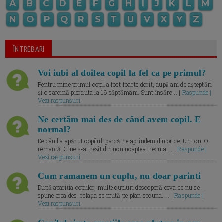
A
B
C
D
E
F
G
H
I
J
K
L
M
N
O
P
Q
R
S
T
U
V
X
Y
Z
ÎNTREBARI
Voi iubi al doilea copil la fel ca pe primul?
Pentru mine primul copil a fost foarte dorit, după ani de așteptări
și o sarcină pierduta la 16 săptămâni. Sunt însărc... |
Raspunde |
Vezi raspunsuri
Ne certăm mai des de când avem copil. E
normal?
De când a apărut copilul, parcă ne aprindem din orice. Un ton. O
remarcă. Cine s-a trezit din nou noaptea trecuta.... |
Raspunde |
Vezi raspunsuri
Cum ramanem un cuplu, nu doar parinti
După apariția copiilor, multe cupluri descoperă ceva ce nu se
spune prea des: relația se mută pe plan secund. ... |
Raspunde |
Vezi raspunsuri