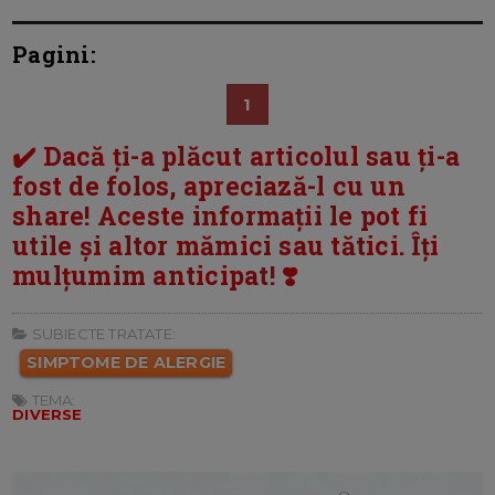
Pagini:
1
✔️ Dacă ți-a plăcut articolul sau ți-a
fost de folos, apreciază-l cu un
share! Aceste informații le pot fi
utile și altor mămici sau tătici. Îți
mulțumim anticipat! ❣️
SUBIECTE TRATATE:
SIMPTOME DE ALERGIE
TEMA:
DIVERSE