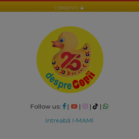
COMUNITATE
Follow us:
|
|
|
|
Intreabă I-MAMI