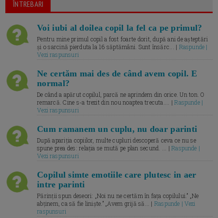
ÎNTREBARI
Voi iubi al doilea copil la fel ca pe primul?
Pentru mine primul copil a fost foarte dorit, după ani de așteptări
și o sarcină pierduta la 16 săptămâni. Sunt însărc... |
Raspunde |
Vezi raspunsuri
Ne certăm mai des de când avem copil. E
normal?
De când a apărut copilul, parcă ne aprindem din orice. Un ton. O
remarcă. Cine s-a trezit din nou noaptea trecuta.... |
Raspunde |
Vezi raspunsuri
Cum ramanem un cuplu, nu doar parinti
După apariția copiilor, multe cupluri descoperă ceva ce nu se
spune prea des: relația se mută pe plan secund. ... |
Raspunde |
Vezi raspunsuri
Copilul simte emotiile care plutesc in aer
intre parinti
Părinții spun deseori: „Noi nu ne certăm în fața copilului.” „Ne
abținem, ca să fie liniște.” „Avem grijă să... |
Raspunde | Vezi
raspunsuri