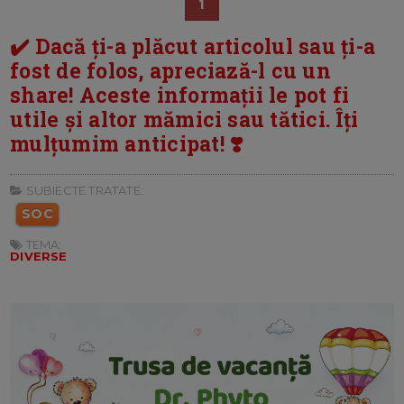
1
✔️ Dacă ți-a plăcut articolul sau ți-a
fost de folos, apreciază-l cu un
share! Aceste informații le pot fi
utile și altor mămici sau tătici. Îți
mulțumim anticipat! ❣️
SUBIECTE TRATATE:
SOC
TEMA:
DIVERSE