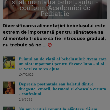
și alimentația bebelușului -
conform Academiei de
Pediatrie
16/7/2026
AUTOR: EDITOR DC.
Diversificarea alimentației bebelușului este
extrem de importantă pentru sănătatea sa.
Alimentele trebuie să fie introduse gradual,
nu trebuie să ne
...
Primul an de viață al bebelușului: Avem cate
un sfat important pentru fiecare luna - si ai
sa vezi ca te va ajuta
10/7/2026
Depresia postnatala sau baletul dintre
dragoste, emotii, hormoni si oboseala crunta
- confesiuni
9/6/2026
Nu am vrut să renunț la alăptare. Si am