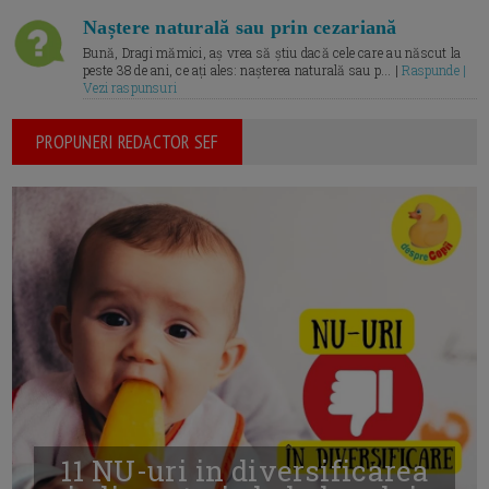
Naștere naturală sau prin cezariană
Bună, Dragi mămici, aș vrea să știu dacă cele care au născut la
peste 38 de ani, ce ați ales: nașterea naturală sau p... |
Raspunde |
Vezi raspunsuri
PROPUNERI REDACTOR SEF
11 NU-uri in diversificarea