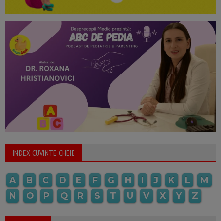
INDEX CUVINTE CHEIE
A
B
C
D
E
F
G
H
I
J
K
L
M
N
O
P
Q
R
S
T
U
V
X
Y
Z