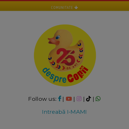
COMUNITATE
Follow us:
|
|
|
|
Intreabă I-MAMI