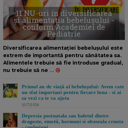
11 NU-uri in diversificarea
și alimentația bebelușului -
conform Academiei de
Pediatrie
16/7/2026
AUTOR: EDITOR DC.
Diversificarea alimentației bebelușului este
extrem de importantă pentru sănătatea sa.
Alimentele trebuie să fie introduse gradual,
nu trebuie să ne
...
Primul an de viață al bebelușului: Avem cate
un sfat important pentru fiecare luna - si ai
sa vezi ca te va ajuta
10/7/2026
Depresia postnatala sau baletul dintre
dragoste, emotii, hormoni si oboseala crunta
- confesiuni