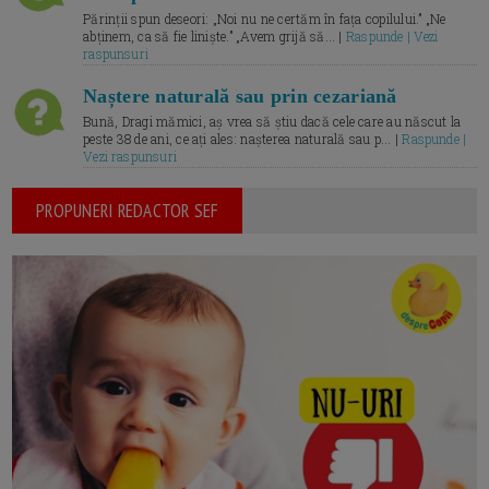
Părinții spun deseori: „Noi nu ne certăm în fața copilului.” „Ne
abținem, ca să fie liniște.” „Avem grijă să... |
Raspunde | Vezi
raspunsuri
Naștere naturală sau prin cezariană
Bună, Dragi mămici, aș vrea să știu dacă cele care au născut la
peste 38 de ani, ce ați ales: nașterea naturală sau p... |
Raspunde |
Vezi raspunsuri
PROPUNERI REDACTOR SEF