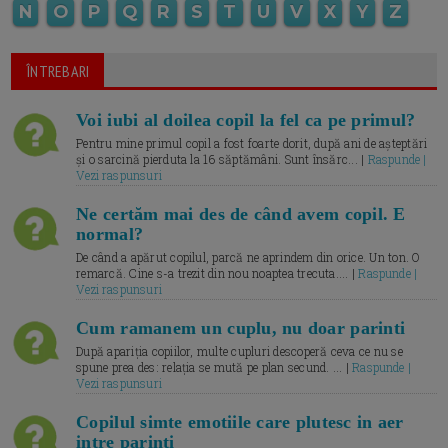
N
O
P
Q
R
S
T
U
V
X
Y
Z
ÎNTREBARI
Voi iubi al doilea copil la fel ca pe primul?
Pentru mine primul copil a fost foarte dorit, după ani de așteptări
și o sarcină pierduta la 16 săptămâni. Sunt însărc... |
Raspunde |
Vezi raspunsuri
Ne certăm mai des de când avem copil. E
normal?
De când a apărut copilul, parcă ne aprindem din orice. Un ton. O
remarcă. Cine s-a trezit din nou noaptea trecuta.... |
Raspunde |
Vezi raspunsuri
Cum ramanem un cuplu, nu doar parinti
După apariția copiilor, multe cupluri descoperă ceva ce nu se
spune prea des: relația se mută pe plan secund. ... |
Raspunde |
Vezi raspunsuri
Copilul simte emotiile care plutesc in aer
intre parinti