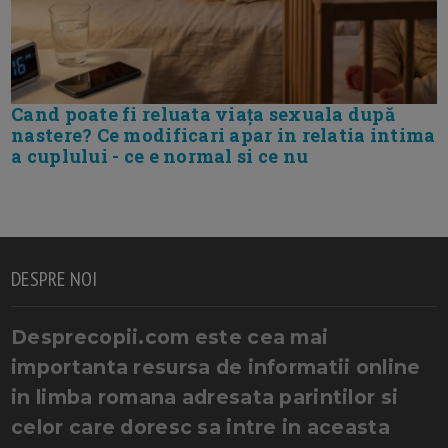
Cand poate fi reluata viața sexuala după
nastere? Ce modificari apar in relatia intima
a cuplului - ce e normal si ce nu
DESPRE NOI
Desprecopii.com este cea mai
importanta resursa de informatii online
in limba romana adresata parintilor si
celor care doresc sa intre in aceasta