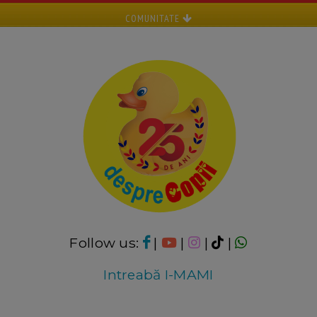
COMUNITATE
Follow us:
|
|
|
|
Intreabă I-MAMI