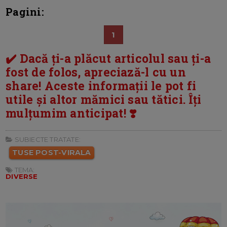
Pagini:
1
✔️ Dacă ți-a plăcut articolul sau ți-a
fost de folos, apreciază-l cu un
share! Aceste informații le pot fi
utile și altor mămici sau tătici. Îți
mulțumim anticipat! ❣️
SUBIECTE TRATATE:
TUSE POST-VIRALA
TEMA:
DIVERSE