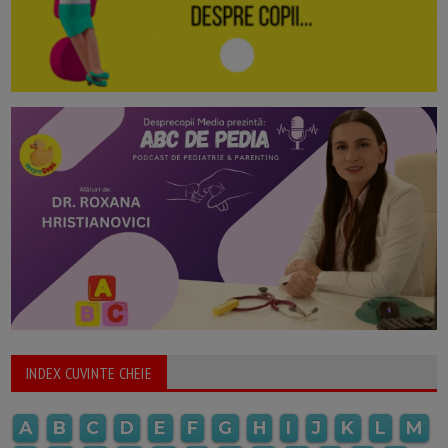
INDEX CUVINTE CHEIE
A
B
C
D
E
F
G
H
I
J
K
L
M