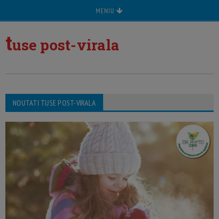
MENIU
t
use post-virala
NOUTATI TUSE POST-VIRALA