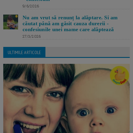
9/6/2026
Nu am vrut să renunț la alăptare. Si am
căutat până am găsit cauza durerii -
confesiunile unei mame care alăptează
27/3/2026
ULTIMILE ARTICOLE