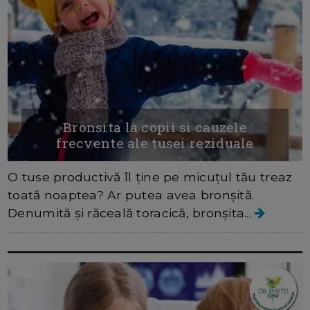
Bronsita la copii si cauzele
frecvente ale tusei reziduale
O tuse productivă îl ține pe micuțul tău treaz
toată noaptea? Ar putea avea bronșită.
Denumită și răceală toracică, bronșita...