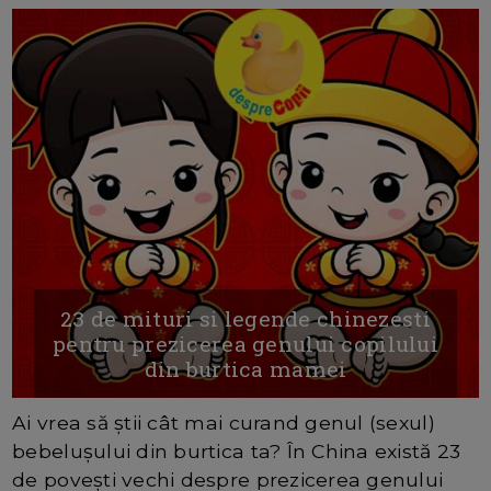
23 de mituri si legende chinezesti
pentru prezicerea genului copilului
din burtica mamei
Ai vrea să știi cât mai curand genul (sexul)
bebelușului din burtica ta? În China există 23
de poveşti vechi despre prezicerea genului