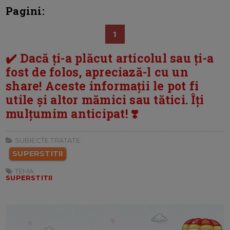
Pagini:
1
✔️ Dacă ți-a plăcut articolul sau ți-a
fost de folos, apreciază-l cu un
share! Aceste informații le pot fi
utile și altor mămici sau tătici. Îți
mulțumim anticipat! ❣️
SUBIECTE TRATATE:
SUPERSTITII
TEMA:
SUPERSTITII