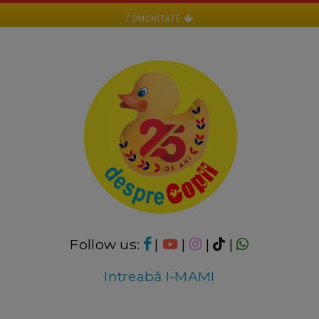
COMUNITATE
Follow us:
|
|
|
|
Intreabă I-MAMI