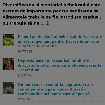
16/7/2026
AUTOR: EDITOR DC.
Diversificarea alimentației bebelușului este
extrem de importantă pentru sănătatea sa.
Alimentele trebuie să fie introduse gradual,
nu trebuie să ne
...
Primul an de viață al bebelușului: Avem cate
un sfat important pentru fiecare luna - si ai
sa vezi ca te va ajuta
10/7/2026
Depresia postnatala sau baletul dintre
dragoste, emotii, hormoni si oboseala crunta
- confesiuni
9/6/2026
Nu am vrut să renunț la alăptare. Si am
căutat până am găsit cauza durerii -
confesiunile unei mame care alăptează
27/3/2026