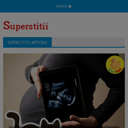
MENIU
S
uperstitii
SUPERSTITII | ARTICOLE