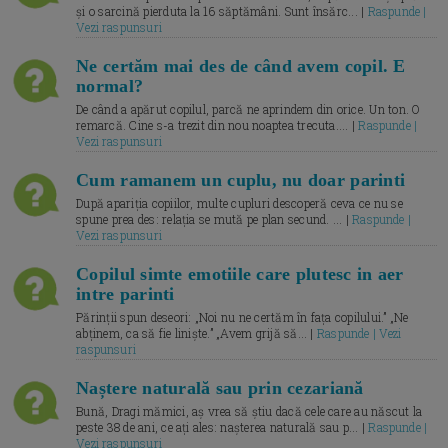
și o sarcină pierduta la 16 săptămâni. Sunt însărc... |
Raspunde |
Vezi raspunsuri
Ne certăm mai des de când avem copil. E
normal?
De când a apărut copilul, parcă ne aprindem din orice. Un ton. O
remarcă. Cine s-a trezit din nou noaptea trecuta.... |
Raspunde |
Vezi raspunsuri
Cum ramanem un cuplu, nu doar parinti
După apariția copiilor, multe cupluri descoperă ceva ce nu se
spune prea des: relația se mută pe plan secund. ... |
Raspunde |
Vezi raspunsuri
Copilul simte emotiile care plutesc in aer
intre parinti
Părinții spun deseori: „Noi nu ne certăm în fața copilului.” „Ne
abținem, ca să fie liniște.” „Avem grijă să... |
Raspunde | Vezi
raspunsuri
Naștere naturală sau prin cezariană
Bună, Dragi mămici, aș vrea să știu dacă cele care au născut la
peste 38 de ani, ce ați ales: nașterea naturală sau p... |
Raspunde |
Vezi raspunsuri