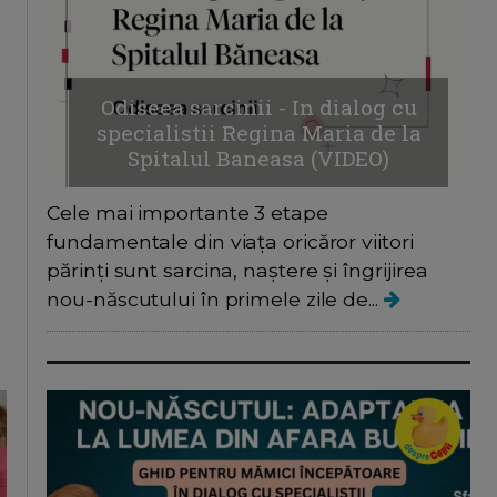
Odiseea sarcinii - In dialog cu
specialistii Regina Maria de la
Spitalul Baneasa (VIDEO)
Cele mai importante 3 etape
fundamentale din viața oricăror viitori
părinți sunt sarcina, naștere și îngrijirea
nou-născutului în primele zile de...