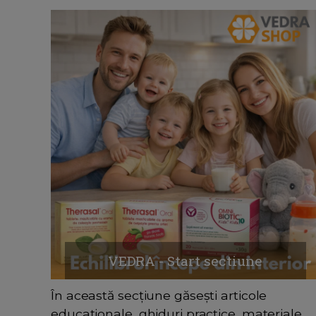
VEDRA - Start sectiune
În această secțiune găsești articole
educaționale, ghiduri practice, materiale