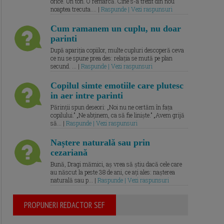
orice. Un ton. O remarcă. Cine s-a trezit din nou
noaptea trecuta.... |
Raspunde | Vezi raspunsuri
Cum ramanem un cuplu, nu doar
parinti
După apariția copiilor, multe cupluri descoperă ceva
ce nu se spune prea des: relația se mută pe plan
secund. ... |
Raspunde | Vezi raspunsuri
Copilul simte emotiile care plutesc
in aer intre parinti
Părinții spun deseori: „Noi nu ne certăm în fața
copilului.” „Ne abținem, ca să fie liniște.” „Avem grijă
să... |
Raspunde | Vezi raspunsuri
Naștere naturală sau prin
cezariană
Bună, Dragi mămici, aș vrea să știu dacă cele care
au născut la peste 38 de ani, ce ați ales: nașterea
naturală sau p... |
Raspunde | Vezi raspunsuri
PROPUNERI REDACTOR SEF