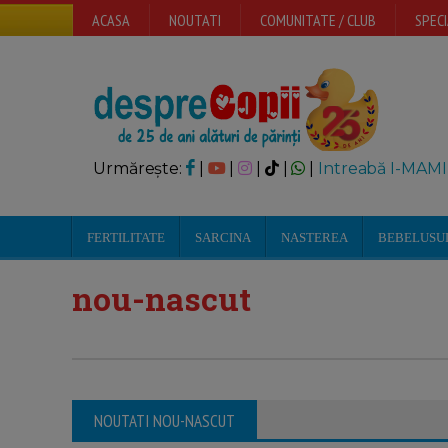
ACASA
NOUTATI
COMUNITATE / CLUB
SPECI
Urmărește:
|
|
|
|
|
Intreabă I-MAMI
FERTILITATE
SARCINA
NASTEREA
BEBELUSU
nou-nascut
NOUTATI NOU-NASCUT