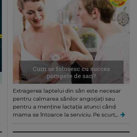
Cum se folosesc cu succes
pompele de san?
Extragerea laptelui din sân este necesar
pentru calmarea sânilor angorjați sau
pentru a menține lactația atunci când
mama se întoarce la serviciu. Pe scurt,...