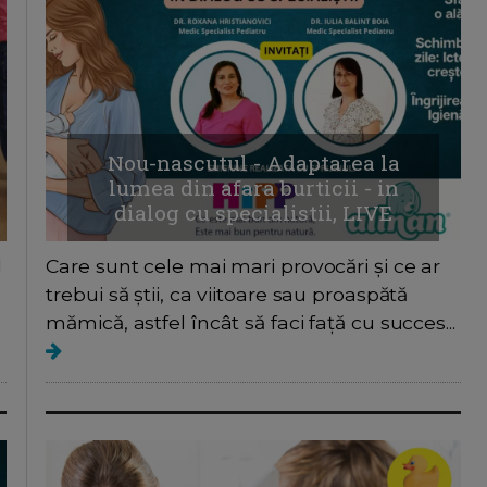
Nou-nascutul - Adaptarea la
lumea din afara burticii - in
dialog cu specialistii, LIVE
l
Care sunt cele mai mari provocări și ce ar
trebui să știi, ca viitoare sau proaspătă
mămică, astfel încât să faci față cu succes...