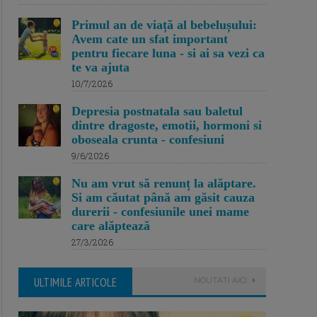
Primul an de viață al bebelușului:
Avem cate un sfat important
pentru fiecare luna - si ai sa vezi ca
te va ajuta
10/7/2026
Depresia postnatala sau baletul
dintre dragoste, emotii, hormoni si
oboseala crunta - confesiuni
9/6/2026
Nu am vrut să renunț la alăptare.
Si am căutat până am găsit cauza
durerii - confesiunile unei mame
care alăptează
27/3/2026
ULTIMILE ARTICOLE
NOUTATI AICI