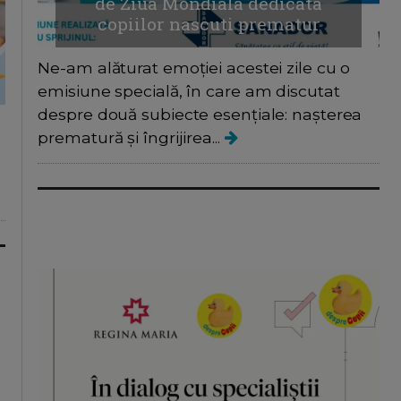
de Ziua Mondiala dedicata
copiilor nascuti prematur
Ne-am alăturat emoției acestei zile cu o
emisiune specială, în care am discutat
despre două subiecte esențiale: nașterea
prematură și îngrijirea...