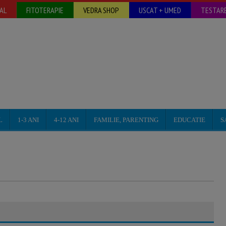
AL
FITOTERAPIE
VEDRA SHOP
USCAT + UMED
TESTARE
L
1-3 ANI
4-12 ANI
FAMILIE, PARENTING
EDUCATIE
S