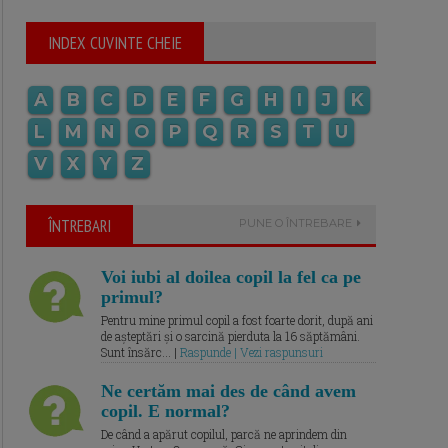
INDEX CUVINTE CHEIE
A
B
C
D
E
F
G
H
I
J
K
L
M
N
O
P
Q
R
S
T
U
V
X
Y
Z
ÎNTREBARI
PUNE O ÎNTREBARE
Voi iubi al doilea copil la fel ca pe
primul?
Pentru mine primul copil a fost foarte dorit, după ani
de așteptări și o sarcină pierduta la 16 săptămâni.
Sunt însărc... |
Raspunde | Vezi raspunsuri
Ne certăm mai des de când avem
copil. E normal?
De când a apărut copilul, parcă ne aprindem din