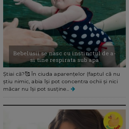
Bebelusii se nasc cu instinctul de a-
si tine respirata sub apa
Știai că?🥰 În ciuda aparențelor (faptul că nu
știu nimic, abia își pot concentra ochii și nici
măcar nu își pot susține...