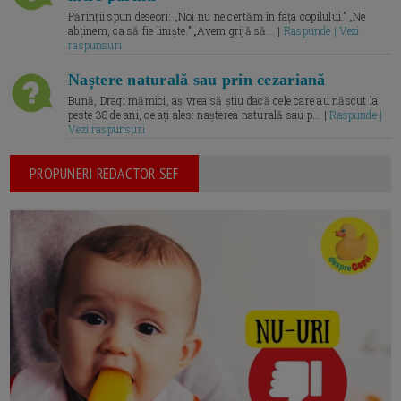
Părinții spun deseori: „Noi nu ne certăm în fața copilului.” „Ne
abținem, ca să fie liniște.” „Avem grijă să... |
Raspunde | Vezi
raspunsuri
Naștere naturală sau prin cezariană
Bună, Dragi mămici, aș vrea să știu dacă cele care au născut la
peste 38 de ani, ce ați ales: nașterea naturală sau p... |
Raspunde |
Vezi raspunsuri
PROPUNERI REDACTOR SEF