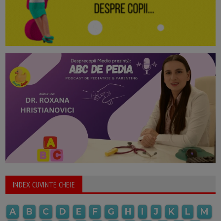
INDEX CUVINTE CHEIE
A
B
C
D
E
F
G
H
I
J
K
L
M