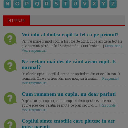
N
O
P
Q
R
S
T
U
V
X
Y
Z
ÎNTREBARI
Voi iubi al doilea copil la fel ca pe primul?
Pentru mine primul copil a fost foarte dorit, după ani de așteptări
și o sarcină pierduta la 16 săptămâni. Sunt însărc... |
Raspunde |
Vezi raspunsuri
Ne certăm mai des de când avem copil. E
normal?
De când a apărut copilul, parcă ne aprindem din orice. Un ton. O
remarcă. Cine s-a trezit din nou noaptea trecuta.... |
Raspunde |
Vezi raspunsuri
Cum ramanem un cuplu, nu doar parinti
După apariția copiilor, multe cupluri descoperă ceva ce nu se
spune prea des: relația se mută pe plan secund. ... |
Raspunde |
Vezi raspunsuri
Copilul simte emotiile care plutesc in aer
intre parinti