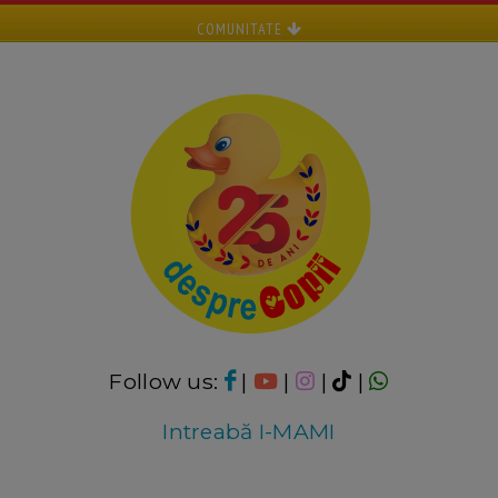
COMUNITATE
Follow us:
|
|
|
|
Intreabă I-MAMI