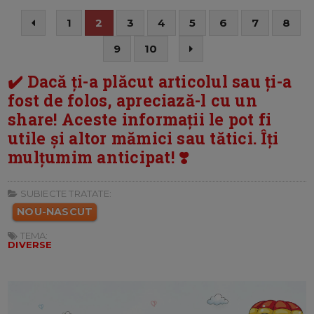
1
2
3
4
5
6
7
8
9
10
✔️ Dacă ți-a plăcut articolul sau ți-a
fost de folos, apreciază-l cu un
share! Aceste informații le pot fi
utile și altor mămici sau tătici. Îți
mulțumim anticipat! ❣️
SUBIECTE TRATATE:
NOU-NASCUT
TEMA:
DIVERSE