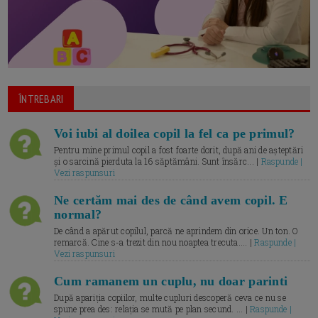
ÎNTREBARI
Voi iubi al doilea copil la fel ca pe primul?
Pentru mine primul copil a fost foarte dorit, după ani de așteptări
și o sarcină pierduta la 16 săptămâni. Sunt însărc... |
Raspunde |
Vezi raspunsuri
Ne certăm mai des de când avem copil. E
normal?
De când a apărut copilul, parcă ne aprindem din orice. Un ton. O
remarcă. Cine s-a trezit din nou noaptea trecuta.... |
Raspunde |
Vezi raspunsuri
Cum ramanem un cuplu, nu doar parinti
După apariția copiilor, multe cupluri descoperă ceva ce nu se
spune prea des: relația se mută pe plan secund. ... |
Raspunde |