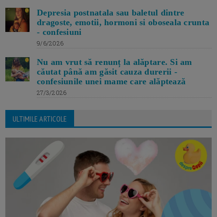
Depresia postnatala sau baletul dintre
dragoste, emotii, hormoni si oboseala crunta
- confesiuni
9/6/2026
Nu am vrut să renunț la alăptare. Si am
căutat până am găsit cauza durerii -
confesiunile unei mame care alăptează
27/3/2026
ULTIMILE ARTICOLE