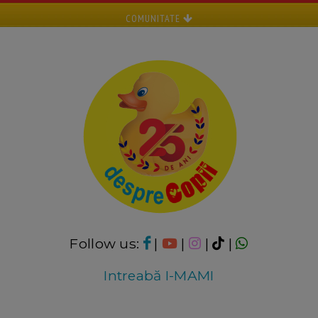
COMUNITATE
Follow us:
|
|
|
|
Intreabă I-MAMI