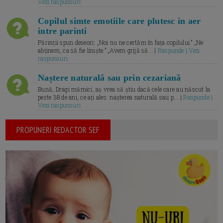
Vezi raspunsuri
Copilul simte emotiile care plutesc in aer
intre parinti
Părinții spun deseori: „Noi nu ne certăm în fața copilului.” „Ne
abținem, ca să fie liniște.” „Avem grijă să... |
Raspunde | Vezi
raspunsuri
Naștere naturală sau prin cezariană
Bună, Dragi mămici, aș vrea să știu dacă cele care au născut la
peste 38 de ani, ce ați ales: nașterea naturală sau p... |
Raspunde |
Vezi raspunsuri
PROPUNERI REDACTOR SEF