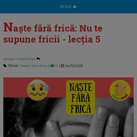
MENIU
N
aște fără frică: Nu te
supune fricii - lecția 5
Acasa
>
SARCINA
TEMA:
Naste fara frica
|
0
|
24/1/2023