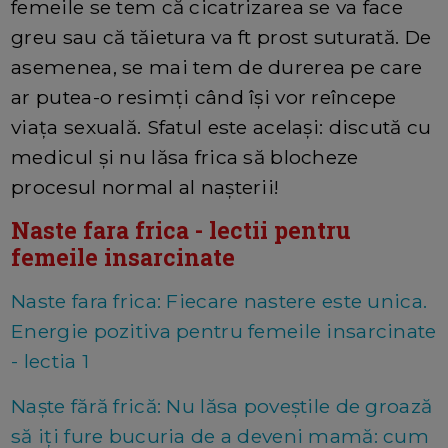
femeile se tem că cicatrizarea se va face
greu sau că tăietura va ft prost suturată. De
asemenea, se mai tem de durerea pe care
ar putea-o resimţi când îşi vor reîncepe
viaţa sexuală. Sfatul este acelaşi: discută cu
medicul şi nu lăsa frica să blocheze
procesul normal al naşterii!
Naste fara frica - lectii pentru
femeile insarcinate
Naste fara frica: Fiecare nastere este unica.
Energie pozitiva pentru femeile insarcinate
- lectia 1
Naște fără frică: Nu lăsa poveștile de groază
să iți fure bucuria de a deveni mamă: cum