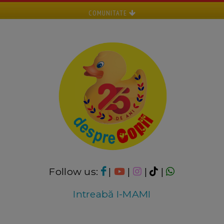
COMUNITATE
Follow us:
|
|
|
|
Intreabă I-MAMI