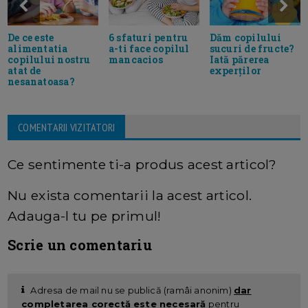
De ce este
6 sfaturi pentru
Dăm copilului
alimentatia
a-ti face copilul
sucuri de fructe?
copilului nostru
mancacios
Iată părerea
atat de
experților
nesanatoasa?
COMENTARII VIZITATORI
Ce sentimente ti-a produs acest articol?
Nu exista comentarii la acest articol.
Adauga-l tu pe primul!
Scrie un comentariu
Adresa de mail nu se publică (ramâi anonim)
dar
completarea corectă este necesară
pentru