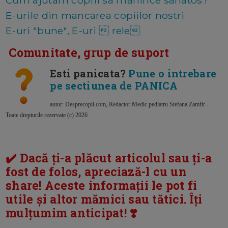
Cum ajutam copiii sa manince sanatos?
E-urile din mancarea copiilor nostri
E-uri "bune", E-uri  rele
Comunitate, grup de suport
Esti panicata?
Pune o intrebare
pe sectiunea de PANICA
autor: Desprecopii.com, Redactor Medic pediatru Stefana Zamfir -
Toate drepturile rezervate (c) 2026
✔️ Dacă ți-a plăcut articolul sau ți-a
fost de folos, apreciază-l cu un
share! Aceste informații le pot fi
utile și altor mămici sau tătici. Îți
mulțumim anticipat! ❣️