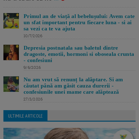
Primul an de viață al bebelușului: Avem cate
un sfat important pentru fiecare luna - si ai
sa vezi ca te va ajuta
10/7/2026
Depresia postnatala sau baletul dintre
dragoste, emotii, hormoni si oboseala crunta
- confesiuni
9/6/2026
Nu am vrut să renunț la alăptare. Si am
căutat până am găsit cauza durerii -
confesiunile unei mame care alăptează
27/3/2026
ULTIMILE ARTICOLE