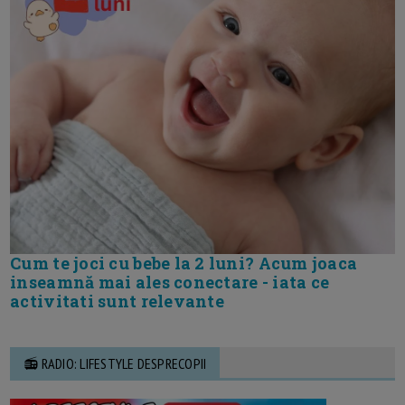
Cum te joci cu bebe la 2 luni? Acum joaca
inseamnă mai ales conectare - iata ce
activitati sunt relevante
📻 RADIO: LIFESTYLE DESPRECOPII