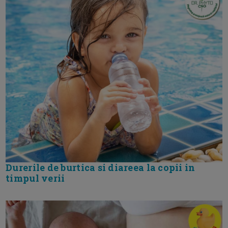
Durerile de burtica si diareea la copii in
timpul verii