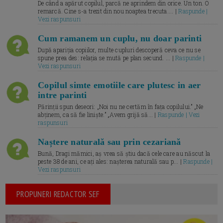
De când a apărut copilul, parcă ne aprindem din orice. Un ton. O
remarcă. Cine s-a trezit din nou noaptea trecuta.... |
Raspunde |
Vezi raspunsuri
Cum ramanem un cuplu, nu doar parinti
După apariția copiilor, multe cupluri descoperă ceva ce nu se
spune prea des: relația se mută pe plan secund. ... |
Raspunde |
Vezi raspunsuri
Copilul simte emotiile care plutesc in aer
intre parinti
Părinții spun deseori: „Noi nu ne certăm în fața copilului.” „Ne
abținem, ca să fie liniște.” „Avem grijă să... |
Raspunde | Vezi
raspunsuri
Naștere naturală sau prin cezariană
Bună, Dragi mămici, aș vrea să știu dacă cele care au născut la
peste 38 de ani, ce ați ales: nașterea naturală sau p... |
Raspunde |
Vezi raspunsuri
PROPUNERI REDACTOR SEF