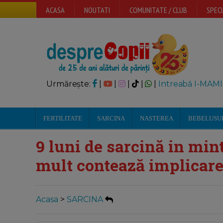
ACASA
NOUTATI
COMUNITATE / CLUB
SPECI
Urmărește:
|
|
|
|
|
Intreabă I-MAMI
FERTILITATE
SARCINA
NASTEREA
BEBELUSU
9 luni de sarcină in mint
mult contează implicare
Acasa
>
SARCINA