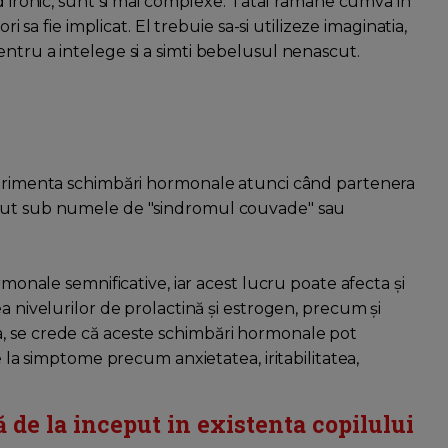
mod ironic, sunt si mai complexe. Tatal ramane cumva in
ri sa fie implicat. El trebuie sa-si utilizeze imaginatia,
ntru a intelege si a simti bebelusul nenascut.
xperimenta schimbări hormonale atunci când partenera
scut sub numele de "sindromul couvade" sau
rmonale semnificative, iar acest lucru poate afecta și
a nivelurilor de prolactină și estrogen, precum și
, se crede că aceste schimbări hormonale pot
e la simptome precum anxietatea, iritabilitatea,
ă de la inceput in existenta copilului