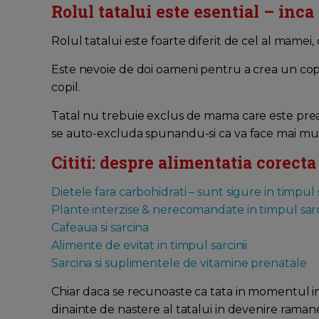
Rolul tatalui este esential – inca
Rolul tatalui este foarte diferit de cel al mamei, 
Este nevoie de doi oameni pentru a crea un copi
copil.
Tatal nu trebuie exclus de mama care este prea 
se auto-excluda spunandu-si ca va face mai mult
Cititi: despre alimentatia corecta
Dietele fara carbohidrati – sunt sigure in timpul s
Plante interzise & nerecomandate in timpul sarc
Cafeaua si sarcina
Alimente de evitat in timpul sarcinii
Sarcina si suplimentele de vitamine prenatale
Chiar daca se recunoaste ca tata in momentul in ca
dinainte de nastere al tatalui in devenire raman