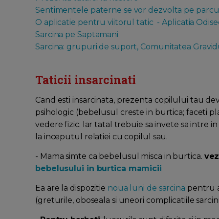
Sentimentele paterne se vor dezvolta pe parcu
O aplicatie pentru viitorul tatic - Aplicatia Odise
Sarcina pe Saptamani
Sarcina: grupuri de suport, Comunitatea Gravid
Taticii insarcinati
Cand esti insarcinata, prezenta copilului tau d
psihologic (bebelusul creste in burtica; faceti plan
vedere fizic. Iar tatal trebuie sa invete sa intre i
la inceputul relatiei cu copilul sau.
- Mama simte ca bebelusul misca in burtica.
vez
bebelusului in burtica mamicii
Ea are la dispozitie
noua luni de sarcina
pentru a 
(greturile, oboseala si uneori complicatiile sarcini