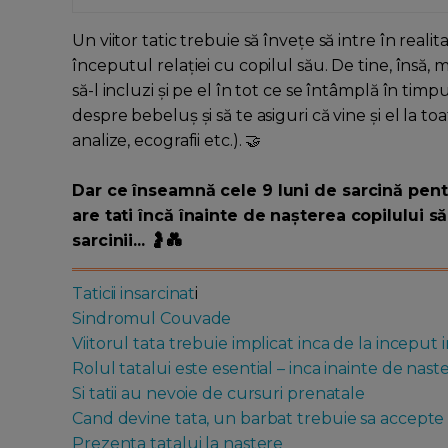
Un viitor tatic trebuie să învețe să intre în realit
începutul relației cu copilul său. De tine, însă, 
să-l incluzi și pe el în tot ce se întâmplă în timpul
despre bebeluș și să te asiguri că vine și el la t
analize, ecografii etc.). 🤝
Dar ce înseamnă cele 9 luni de sarcină pent
are tati încă înainte de nașterea copilului s
sarcinii... 🤰💑
Taticii insarcinat
i
Sindromul Couvade
Viitorul tata trebuie implicat inca de la inceput 
Rolul tatalui este esential – inca inainte de nast
Si tatii au nevoie de cursuri prenatale
Cand devine tata, un barbat trebuie sa accepte 
Prezenta tatalui la nastere