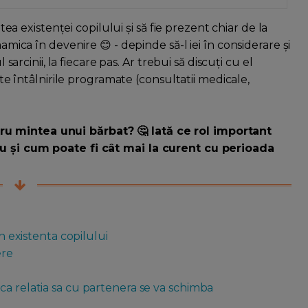
atea existenței copilului și să fie prezent chiar de la
mamica în devenire 😊 - depinde să-l iei în considerare și
 sarcinii, la fiecare pas. Ar trebui să discuți cu el
oate întâlnirile programate (consultatii medicale,
ru mintea unui bărbat? 🤔 Iată ce rol important
ău și cum poate fi cât mai la curent cu perioada
in existenta copilului
ere
ca relatia sa cu partenera se va schimba