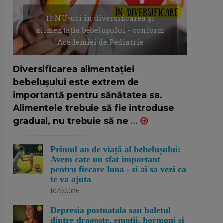
11 NU-uri in diversificarea și
alimentația bebelușului - conform
Academiei de Pediatrie
16/7/2026
AUTOR: EDITOR DC.
Diversificarea alimentației
bebelușului este extrem de
importantă pentru sănătatea sa.
Alimentele trebuie să fie introduse
gradual, nu trebuie să ne
...
Primul an de viață al bebelușului:
Avem cate un sfat important
pentru fiecare luna - si ai sa vezi ca
te va ajuta
10/7/2026
Depresia postnatala sau baletul
dintre dragoste, emotii, hormoni si