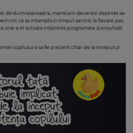
meii, de dumneavoastra, mamica in devenire depinde sa-
ei in tot ce se intampla in timpul sarcinii, la fiecare pas,
 vine si el la toate intalnirile programate (consultatii
tentei copilului si sa fie prezent chiar de la inceputul