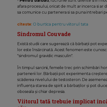
-
Pentru barbati
, lucrurile sunt diferite si in 
afara procesului, oricat de mult ar incerca si ar do
sa comunice cu partenera si sa puna intrebari pe
citeste
:
O burtica pentru viitorul tata
Sindromul Couvade
Există studii care sugerează că bărbații pot e
lor este însărcinată. Acest fenomen este cuno
"sindromul gravidic masculin".
În timpul sarcinii, femeile trec prin schimbări ho
partenerii lor. Bărbații pot experimenta creștere
scăderea nivelului de testosteron. De asemenea
influența starea de spirit a bărbaților și pot duc
oboseala și chiar depresia.
Viitorul tată trebuie implicat inc