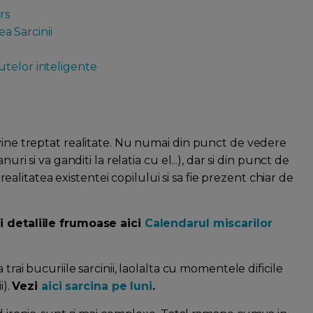
rs
ea Sarcinii
utelor inteligente
evine treptat realitate. Nu numai din punct de vedere
uri si va ganditi la relatia cu el...), dar si din punct de
n realitatea existentei copilului si sa fie prezent chiar de
i detaliile frumoase aici
Calendarul miscarilor
trai bucuriile sarcinii, laolalta cu momentele dificile
i).
Vezi
aici sarcina pe luni
.