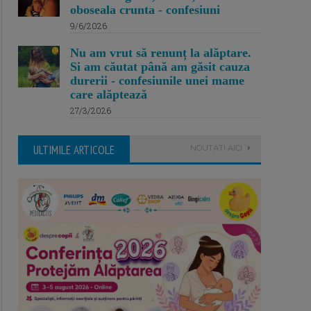
oboseala crunta - confesiuni
9/6/2026
Nu am vrut să renunț la alăptare.
Si am căutat până am găsit cauza
durerii - confesiunile unei mame
care alăptează
27/3/2026
ULTIMILE ARTICOLE
NOUTATI AICI