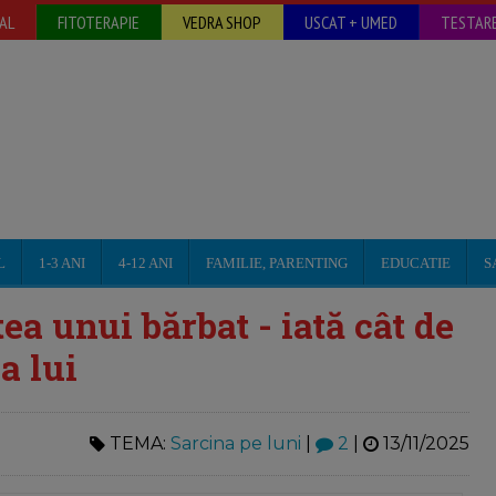
AL
FITOTERAPIE
VEDRA SHOP
USCAT + UMED
TESTARE
L
1-3 ANI
4-12 ANI
FAMILIE, PARENTING
EDUCATIE
S
ea unui bărbat - iată cât de
a lui
TEMA:
Sarcina pe luni
|
2
|
13/11/2025