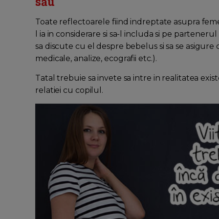
său
Toate reflectoarele fiind indreptate asupra fe
l ia in considerare si sa-l includa si pe partenerul 
sa discute cu el despre bebelus si sa se asigure ca
medicale, analize, ecografii etc.).
Tatal trebuie sa invete sa intre in realitatea exis
relatiei cu copilul.