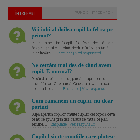
ÎNTREBARI
PUNE O ÎNTREBARE
Voi iubi al doilea copil la fel ca pe
primul?
Pentru mine primul copil a fost foarte dorit, după ani
de așteptări și o sarcină pierduta la 16 săptămâni.
Sunt însărc... |
Raspunde | Vezi raspunsuri
Ne certăm mai des de când avem
copil. E normal?
De când a apărut copilul, parcă ne aprindem din
orice. Un ton. O remarcă. Cine s-a trezit din nou
noaptea trecuta.... |
Raspunde | Vezi raspunsuri
Cum ramanem un cuplu, nu doar
parinti
După apariția copiilor, multe cupluri descoperă ceva
ce nu se spune prea des: relația se mută pe plan
secund. ... |
Raspunde | Vezi raspunsuri
Copilul simte emotiile care plutesc