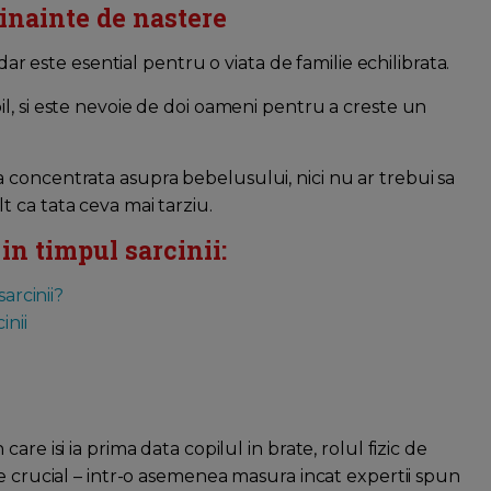
 inainte de nastere
dar este esential pentru o viata de familie echilibrata.
l, si este nevoie de doi oameni pentru a creste un
concentrata asupra bebelusului, nici nu ar trebui sa
 ca tata ceva mai tarziu.
 in timpul sarcinii:
arcinii?
inii
re isi ia prima data copilul in brate, rolul fizic de
e crucial – intr-o asemenea masura incat expertii spun