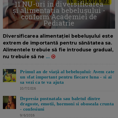
11 NU-uri in diversificarea
și alimentația bebelușului -
conform Academiei de
Pediatrie
16/7/2026
AUTOR: EDITOR DC.
Diversificarea alimentației bebelușului este
extrem de importantă pentru sănătatea sa.
Alimentele trebuie să fie introduse gradual,
nu trebuie să ne
...
Primul an de viață al bebelușului: Avem cate
un sfat important pentru fiecare luna - si ai
sa vezi ca te va ajuta
10/7/2026
Depresia postnatala sau baletul dintre
dragoste, emotii, hormoni si oboseala crunta
- confesiuni
9/6/2026