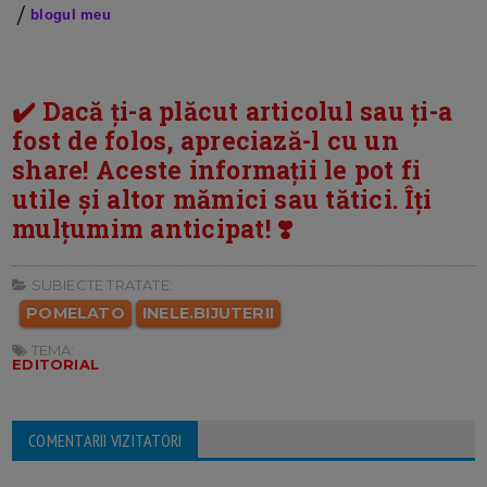
/
blogul meu
✔️ Dacă ți-a plăcut articolul sau ți-a
fost de folos, apreciază-l cu un
share! Aceste informații le pot fi
utile și altor mămici sau tătici. Îți
mulțumim anticipat! ❣️
SUBIECTE TRATATE:
POMELATO
INELE.BIJUTERII
TEMA:
EDITORIAL
COMENTARII VIZITATORI