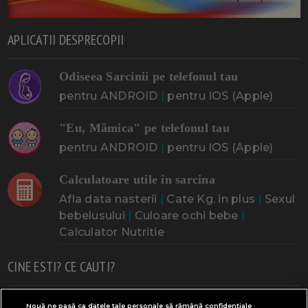
APLICATII DESPRECOPII
Odiseea Sarcinii pe telefonul tau
pentru ANDROID
|
pentru IOS (Apple)
"Eu, Mămica" pe telefonul tau
pentru ANDROID
|
pentru IOS (Apple)
Calculatoare utile in sarcina
Afla data nasterii
|
Cate Kg. in plus
|
Sexul
bebelusului
|
Culoare ochi bebe
|
Calculator Nutritie
CINE ESTI? CE CAUTI?
Doresc un copil
Adoptia
Probleme cu sarcina
Nouă ne pasă ca datele tale personale să rămână confidențiale