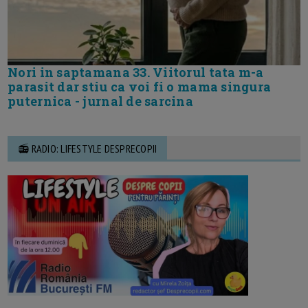
Nori in saptamana 33. Viitorul tata m-a
parasit dar stiu ca voi fi o mama singura
puternica - jurnal de sarcina
📻 RADIO: LIFESTYLE DESPRECOPII