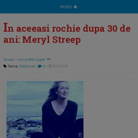
MENIU
I
n aceeasi rochie dupa 30 de
ani: Meryl Streep
Acasa
>
Un suflet super
Tema:
Editorial
|
0
|
15/1/2015