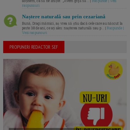
abținem, ca să fie liniște.” „Avem grijă să... |
Raspunde | Vezi
raspunsuri
Naștere naturală sau prin cezariană
Bună, Dragi mămici, aș vrea să știu dacă cele care au născut la
peste 38 de ani, ce ați ales: nașterea naturală sau p... |
Raspunde |
Vezi raspunsuri
PROPUNERI REDACTOR SEF