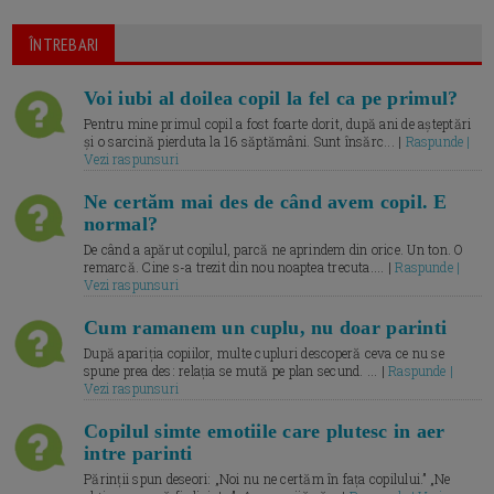
ÎNTREBARI
Voi iubi al doilea copil la fel ca pe primul?
Pentru mine primul copil a fost foarte dorit, după ani de așteptări
și o sarcină pierduta la 16 săptămâni. Sunt însărc... |
Raspunde |
Vezi raspunsuri
Ne certăm mai des de când avem copil. E
normal?
De când a apărut copilul, parcă ne aprindem din orice. Un ton. O
remarcă. Cine s-a trezit din nou noaptea trecuta.... |
Raspunde |
Vezi raspunsuri
Cum ramanem un cuplu, nu doar parinti
După apariția copiilor, multe cupluri descoperă ceva ce nu se
spune prea des: relația se mută pe plan secund. ... |
Raspunde |
Vezi raspunsuri
Copilul simte emotiile care plutesc in aer
intre parinti
Părinții spun deseori: „Noi nu ne certăm în fața copilului.” „Ne