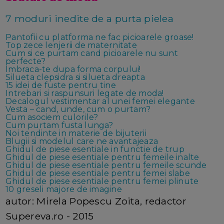
7 moduri inedite de a purta pielea
Pantofii cu platforma ne fac picioarele groase!
Top zece lenjerii de maternitate
Cum si ce purtam cand picioarele nu sunt
perfecte?
Imbraca-te dupa forma corpului!
Silueta clepsidra si silueta dreapta
15 idei de fuste pentru tine
Intrebari si raspunsuri legate de moda!
Decalogul vestimentar al unei femei elegante
Vesta – cand, unde, cum o purtam?
Cum asociem culorile?
Cum purtam fusta lunga?
Noi tendinte in materie de bijuterii
Blugii si modelul care ne avantajeaza
Ghidul de piese esentiale in functie de trup
Ghidul de piese esentiale pentru femeile inalte
Ghidul de piese esentiale pentru femeile scunde
Ghidul de piese esentiale pentru femei slabe
Ghidul de piese esentiale pentru femei plinute
10 greseli majore de imagine
autor: Mirela Popescu Zoita, redactor
Supereva.ro - 2015