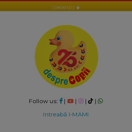
COMUNITATE
Follow us:
|
|
|
|
Intreabă I-MAMI