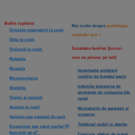
Bolile copilului
Mai multe despre
psihologia
Virozele respiratorii la copii
copilului aici >
Otita la copil
Sanatatea familiei (lucruri
Oreionul la copil
care ne privesc pe toti)
Rubeola
Roseola
Importanta protejarii
copiilor de fumatul pasiv
Mononucleoza
Infectiile transmise de
Alergiile
animalele de companie (de
Viermi si paraziti
casa)
Anemia la copil
Muscaturile de paianjen si
scorpion
Varicela sau varsatul de vant
Telefonul mobil in atentie
Enurezisul sau cand copilul 
face pipi pe el"
Canicula: sfaturi de urmat