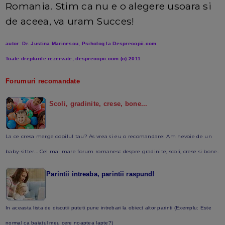
Romania. Stim ca nu e o alegere usoara si
de aceea, va uram Succes!
autor: Dr. Justina Marinescu, Psiholog la Desprecopii.com
Toate drepturile rezervate, desprecopii.com (c) 2011
Forumuri recomandate
Scoli, gradinite, crese, bone...
La ce cresa merge copilul tau? As vrea si eu o recomandare! Am nevoie de un
baby-sitter... Cel mai mare forum romanesc despre gradinite, scoli, crese si bone.
Parintii intreaba, parintii raspund!
In aceasta lista de discutii puteti pune intrebari la obiect altor parinti (Exemplu: Este
normal ca baiatul meu cere noaptea lapte?)