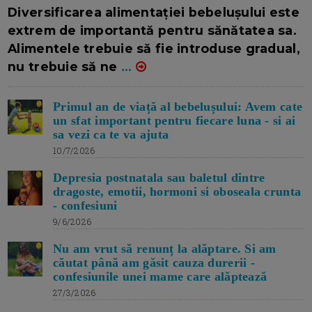
16/7/2026
AUTOR: EDITOR DC.
Diversificarea alimentației bebelușului este
extrem de importantă pentru sănătatea sa.
Alimentele trebuie să fie introduse gradual,
nu trebuie să ne
...
Primul an de viață al bebelușului: Avem cate
un sfat important pentru fiecare luna - si ai
sa vezi ca te va ajuta
10/7/2026
Depresia postnatala sau baletul dintre
dragoste, emotii, hormoni si oboseala crunta
- confesiuni
9/6/2026
Nu am vrut să renunț la alăptare. Si am
căutat până am găsit cauza durerii -
confesiunile unei mame care alăptează
27/3/2026