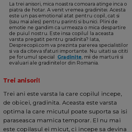
La trei anisori, mica noastra comoara atinge inca o
piatra de hotar. A venit vremea gradinitei. Acesta
este un pas emotional atat pentru copil, cat si
(sau mai ales) pentru parinti si bunici. Plini de
emotie ne gandim ca urmeaza o mica despartire
de puiul nostru. Este insa copilul la aceasta
varsta pregatit pentru gradinita? Iata,
Desprecopii.com va prezinta parerea specialistilor
si va da citeva sfaturi importante. Nu uitati sa cititi
pe forumul special
Gradinite
, mii de marturii si
evaluari ale gradinitelor din Romania.
Trei anisori!
Trei ani este varsta la care copilul incepe,
de obicei, gradinita. Aceasta este varsta
optima la care micutul poate suporta sa isi
paraseasca mamica temporar. El nu mai
este copilasul ei micut, ci incepe sa devina