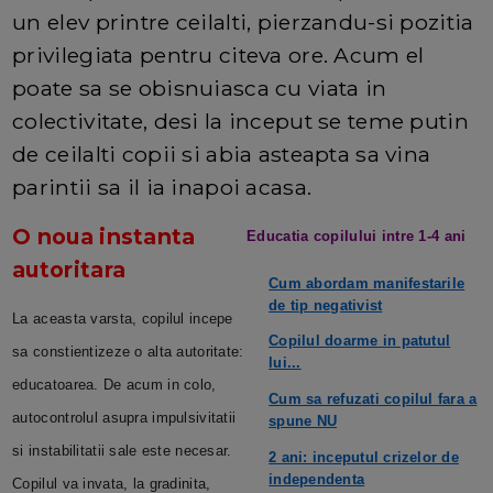
un elev printre ceilalti, pierzandu-si pozitia
privilegiata pentru citeva ore. Acum el
poate sa se obisnuiasca cu viata in
colectivitate, desi la inceput se teme putin
de ceilalti copii si abia asteapta sa vina
parintii sa il ia inapoi acasa.
O noua instanta
Educatia copilului intre 1-4 ani
autoritara
Cum abordam manifestarile
de tip negativist
La aceasta varsta, copilul incepe
Copilul doarme in patutul
sa constientizeze o alta autoritate:
lui...
educatoarea. De acum in colo,
Cum sa refuzati copilul fara a
autocontrolul asupra impulsivitatii
spune NU
si instabilitatii sale este necesar.
2 ani: inceputul crizelor de
independenta
Copilul va invata, la gradinita,