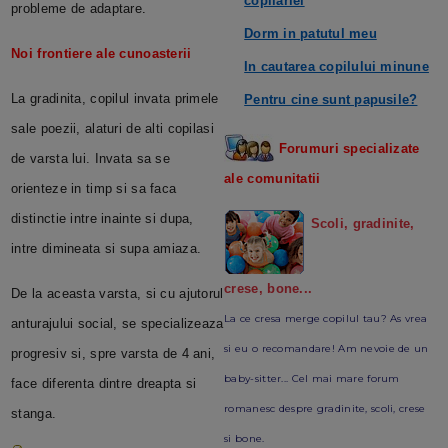
copilariei
probleme de adaptare
.
Dorm in patutul meu
Noi frontiere ale cunoasterii
In cautarea copilului minune
La gradinita, copilul invata primele
Pentru cine sunt papusile?
sale poezii, alaturi de alti copilasi
Forumuri specializate
de varsta lui. Invata sa se
ale comunitatii
orienteze in timp si sa faca
distinctie intre inainte si dupa,
Scoli, gradinite,
intre dimineata si supa amiaza.
crese, bone...
De la aceasta varsta, si cu ajutorul
La ce cresa merge copilul tau? As vrea
anturajului social, se specializeaza
si eu o recomandare! Am nevoie de un
progresiv si, spre varsta de 4 ani,
baby-sitter... Cel mai mare forum
face diferenta dintre dreapta si
romanesc despre gradinite, scoli, crese
stanga.
si bone.