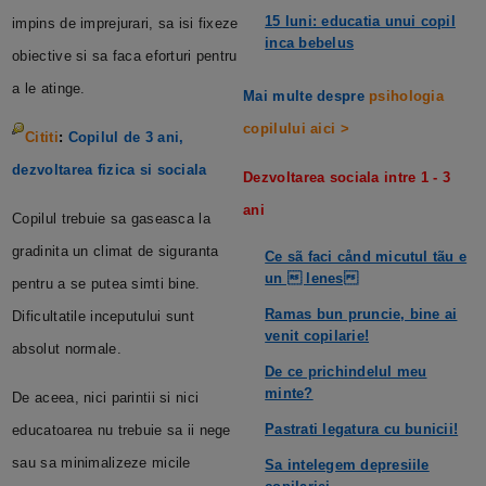
15 luni: educatia unui copil
impins de imprejurari, sa isi fixeze
inca bebelus
obiective si sa faca eforturi pentru
a le atinge.
Mai multe despre
psihologia
copilului aici >
Cititi
:
Copilul de 3 ani,
dezvoltarea fizica si sociala
Dezvoltarea sociala intre 1 - 3
ani
Copilul trebuie sa gaseasca la
gradinita un climat de siguranta
Ce sã faci cånd micutul tãu e
un  lenes
pentru a se putea simti bine.
Ramas bun pruncie, bine ai
Dificultatile inceputului sunt
venit copilarie!
absolut normale.
De ce prichindelul meu
minte?
De aceea, nici parintii si nici
Pastrati legatura cu bunicii!
educatoarea nu trebuie sa ii nege
sau sa minimalizeze micile
Sa intelegem depresiile