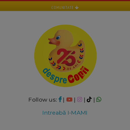
COMUNITATE
Follow us:
|
|
|
|
Intreabă I-MAMI