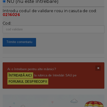
NU (nu este întrebare)
Introdu codul de validare rosu in casuta de cod:
0216026
Cod:
Ai o întrebare pentru alte mămici?
ÎNTREABĂ AICI
la rubrica de întrebări SAU pe
FORUMUL DESPRECOPII