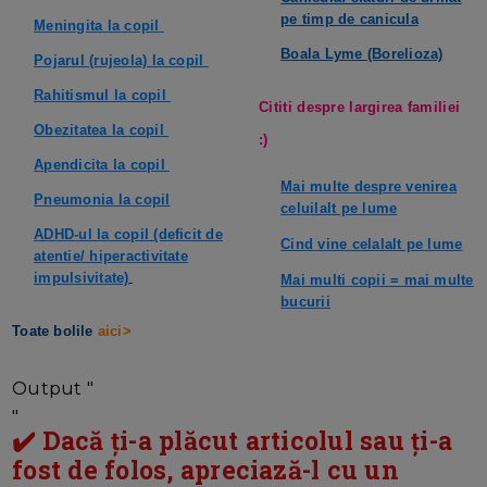
pe timp de canicula
Meningita la copil
Boala Lyme (Borelioza)
Pojarul (rujeola) la copil
Rahitismul la copil
Cititi despre largirea familiei
Obezitatea la copil
:)
Apendicita la copil
Mai multe despre venirea
Pneumonia la copil
celuilalt pe lume
ADHD-ul la copil (deficit de
Cind vine celalalt pe lume
atentie/ hiperactivitate
impulsivitate)
Mai multi copii = mai multe
bucurii
Toate bolile
aici>
Output "
"
✔️ Dacă ți-a plăcut articolul sau ți-a
fost de folos, apreciază-l cu un