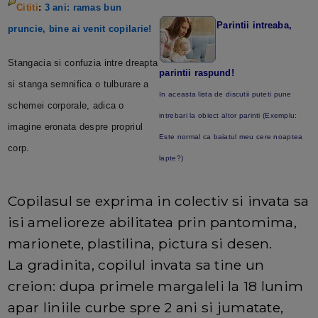
Cititi
:
3 ani: ramas bun
Parintii intreaba,
pruncie, bine ai venit copilarie!
Stangacia si confuzia intre dreapta
parintii raspund!
si stanga semnifica o tulburare a
In aceasta lista de discutii puteti pune
schemei corporale, adica o
intrebari la obiect altor parinti (Exemplu:
imagine eronata despre propriul
Este normal ca baiatul meu cere noaptea
corp.
lapte?)
Copilasul se exprima in colectiv si invata sa
isi amelioreze abilitatea prin pantomima,
marionete, plastilina, pictura si desen.
La gradinita, copilul invata sa tine un
creion: dupa primele margaleli la 18 lunim
apar liniile curbe spre 2 ani si jumatate,