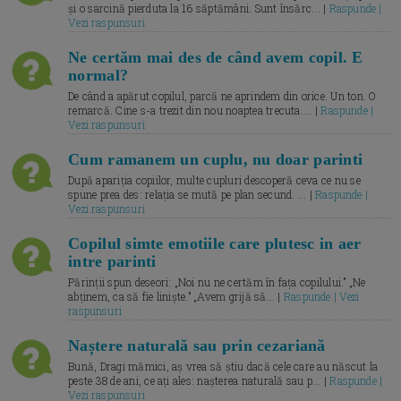
și o sarcină pierduta la 16 săptămâni. Sunt însărc... |
Raspunde |
Vezi raspunsuri
Ne certăm mai des de când avem copil. E
normal?
De când a apărut copilul, parcă ne aprindem din orice. Un ton. O
remarcă. Cine s-a trezit din nou noaptea trecuta.... |
Raspunde |
Vezi raspunsuri
Cum ramanem un cuplu, nu doar parinti
După apariția copiilor, multe cupluri descoperă ceva ce nu se
spune prea des: relația se mută pe plan secund. ... |
Raspunde |
Vezi raspunsuri
Copilul simte emotiile care plutesc in aer
intre parinti
Părinții spun deseori: „Noi nu ne certăm în fața copilului.” „Ne
abținem, ca să fie liniște.” „Avem grijă să... |
Raspunde | Vezi
raspunsuri
Naștere naturală sau prin cezariană
Bună, Dragi mămici, aș vrea să știu dacă cele care au născut la
peste 38 de ani, ce ați ales: nașterea naturală sau p... |
Raspunde |
Vezi raspunsuri