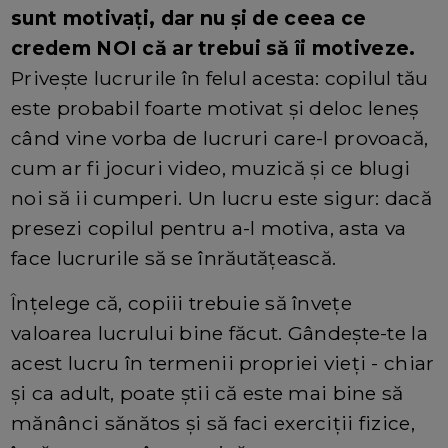
sunt motivați, dar nu și de ceea ce
credem NOI că ar trebui să îi motiveze.
Priveşte lucrurile în felul acesta: copilul tău
este probabil foarte motivat și deloc leneș
când vine vorba de lucruri care-l provoacă,
cum ar fi jocuri video, muzică și ce blugi
noi să ii cumperi. Un lucru este sigur: dacă
presezi copilul pentru a-l motiva, asta va
face lucrurile să se înrăutățească.
Înțelege că, copiii trebuie să înveţe
valoarea lucrului bine făcut. Gândeşte-te la
acest lucru în termenii propriei vieţi - chiar
și ca adult, poate știi că este mai bine să
mănânci sănătos și să faci exerciții fizice,