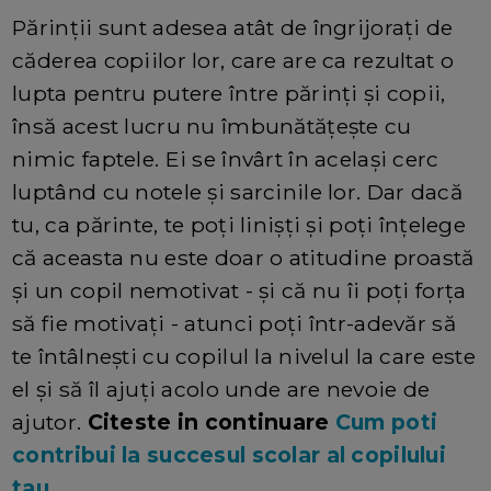
Părinții sunt adesea atât de îngrijorați de
căderea copiilor lor, care are ca rezultat o
lupta pentru putere între părinţi şi copii,
însă acest lucru nu îmbunătăţeşte cu
nimic faptele. Ei se învârt în acelaşi cerc
luptând cu notele şi sarcinile lor. Dar dacă
tu, ca părinte, te poţi linișți și poţi înţelege
că aceasta nu este doar o atitudine proastă
și un copil nemotivat - și că nu îi poţi forța
să fie motivați - atunci poţi într-adevăr să
te întâlneşti cu copilul la nivelul la care este
el şi să îl ajuţi acolo unde are nevoie de
ajutor.
Citeste in continuare
Cum poti
contribui la succesul scolar al copilului
tau