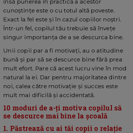
însă punerea în practică a acestor
cunoştinţe este o cu totul altă poveste.
Exact la fel este şi în cazul copiilor noştri.
Într-un fel, copilul tău trebuie să înveţe
singur importanța de a se descurca bine.
Unii copii par a fi motivați, au o atitudine
bună și par să se descurce bine fără prea
mult efort. Pare că acest lucru vine în mod
natural la ei. Dar pentru majoritatea dintre
noi, calea către motivaţie şi succes este
mult mai dificilă şi accidentată.
10 moduri de a-ți motiva copilul să
se descurce mai bine la școală
1. Păstrează cu ai tăi copii o relaţie