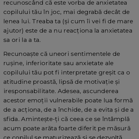
recunoscând că este vorba de anxietatea
copilului tău în joc, mai degrabă decât de
lenea lui. Treaba ta (și cum îi vei fi de mare
ajutor) este de a nu reacționa la anxietatea
sa ori la a ta.
Recunoaște că uneori sentimentele de
rușine, inferioritate sau anxietate ale
copilului tău pot fi interpretate greșit ca o
atitudine proastă, lipsă de motivație și
iresponsabilitate. Adesea, ascunderea
acestor emoții vulnerabile poate lua formă
de a acționa, de a închide, de a evita și de a
sfida. Aminteşte-ţi că ceea ce se întâmplă
acum poate arăta foarte diferit pe măsură
ce copilul se maturizează și se dezvoltă.