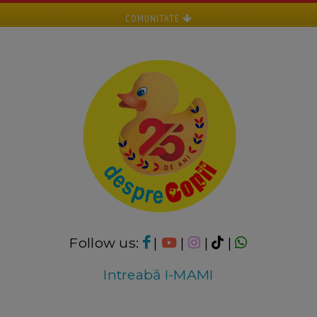
COMUNITATE
Follow us:
|
|
|
|
Intreabă I-MAMI