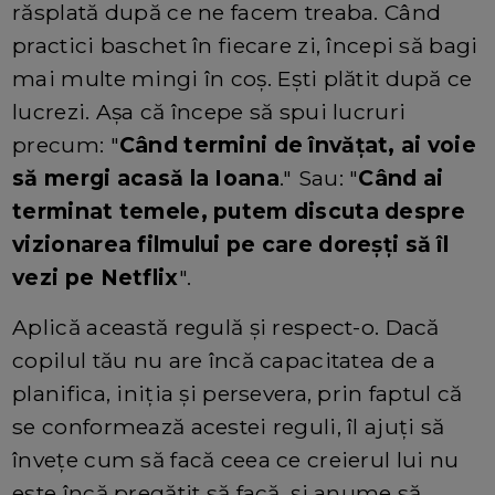
răsplată după ce ne facem treaba. Când
practici baschet în fiecare zi, începi să bagi
mai multe mingi în coş. Eşti plătit după ce
lucrezi. Așa că începe să spui lucruri
precum: "
Când termini de învăţat, ai voie
să mergi acasă la Ioana
." Sau: "
Când ai
terminat temele, putem discuta despre
vizionarea filmului pe care doreşți să îl
vezi pe Netflix
".
Aplică această regulă și respect-o. Dacă
copilul tău nu are încă capacitatea de a
planifica, iniția și persevera, prin faptul că
se conformează acestei reguli, îl ajuți să
învețe cum să facă ceea ce creierul lui nu
este încă pregătit să facă, și anume să