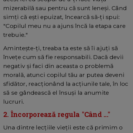
mizerabilă sau pentru că sunt leneși. Când
simți că eşti epuizat, încearcă să-ţi spui:
"Copilul meu nu a ajuns încă la etapa care
trebuie."
Aminteşte-ţi, treaba ta este să îi ajuți să
învețe cum să fie responsabili. Dacă devii
negativ și faci din aceasta o problemă
morală, atunci copilul tău ar putea deveni
sfidător, reacționând la acţiunile tale, în loc
să se gândească el însuşi la anumite
lucruri.
2. Încorporează regula "Când ..."
Una dintre lecțiile vieții este că primim o