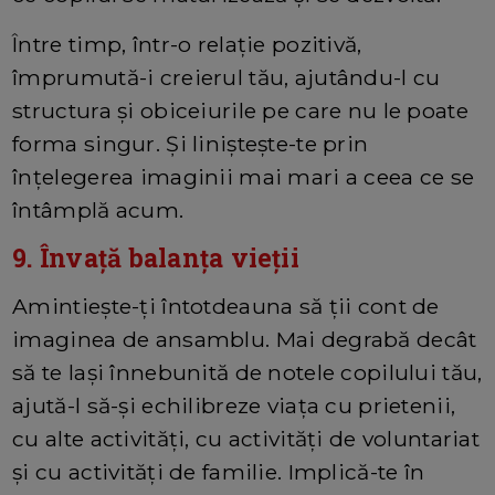
Între timp, într-o relație pozitivă,
împrumută-i creierul tău, ajutându-l cu
structura și obiceiurile pe care nu le poate
forma singur. Și liniștește-te prin
înțelegerea imaginii mai mari a ceea ce se
întâmplă acum.
9. Învaţă balanța vieții
Amintieşte-ţi întotdeauna să ții cont de
imaginea de ansamblu. Mai degrabă decât
să te laşi înnebunită de notele copilului tău,
ajută-l să-și echilibreze viața cu prietenii,
cu alte activități, cu activități de voluntariat
și cu activități de familie. Implică-te în