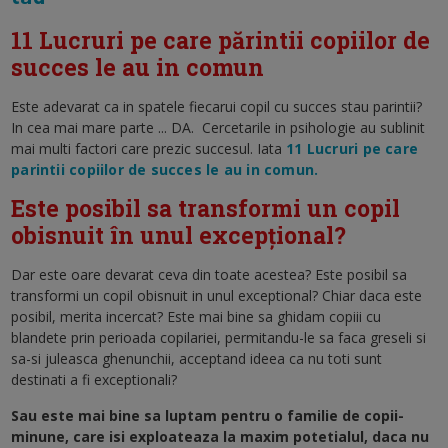
11 Lucruri pe care părintii copiilor de
succes le au in comun
Este adevarat ca in spatele fiecarui copil cu succes stau parintii?
In cea mai mare parte ... DA. Cercetarile in psihologie au sublinit
mai multi factori care prezic succesul. Iata
11 Lucruri pe care
parintii copiilor de succes le au in comun.
Este posibil sa transformi un copil
obisnuit în unul excepțional?
Dar este oare devarat ceva din toate acestea? Este posibil sa
transformi un copil obisnuit in unul exceptional? Chiar daca este
posibil, merita incercat? Este mai bine sa ghidam copiii cu
blandete prin perioada copilariei, permitandu-le sa faca greseli si
sa-si juleasca ghenunchii, acceptand ideea ca nu toti sunt
destinati a fi exceptionali?
Sau este mai bine sa luptam pentru o familie de copii-
minune, care isi exploateaza la maxim potetialul, daca nu