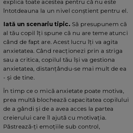
explica toate acestea pentru că nu este
întotdeauna la un nivel conștient pentru el.
Iată un scenariu tipic.
Să presupunem că
al tău copil îți spune că nu are teme atunci
când de fapt are. Acest lucru îţi va agita
anxietatea. Când reacționezi prin a striga
sau a critica, copilul tău își va gestiona
anxietatea, distanțându-se mai mult de ea
- și de tine.
În timp ce o mică anxietate poate motiva,
prea multă blochează capacitatea copilului
de a gândi și de a avea acces la partea
creierului care îl ajută cu motivația.
Păstrează-ţi emoțiile sub control,