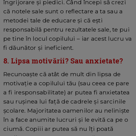
îngrijorare și piedici. Când începi să crezi
că notele sale sunt o reflectare a ta sau a
metodei tale de educare și că eşti
responsabilă pentru rezultatele sale, te pui
pe tine în locul copilului – iar acest lucru va
fi dăunător și ineficient.
8. Lipsa motivării? Sau anxietate?
Recunoaște că atât de mult din lipsa de
motivație a copilului tău (sau ceea ce pare
a fi iresponsabilitate) ar putea fi anxietatea
sau rușinea lui față de cadrele şi sarcinile
școlare. Majoritatea oamenilor au neliniște
în a face anumite lucruri şi le evită ca pe o
ciumă. Copiii ar putea să nu îţi poată