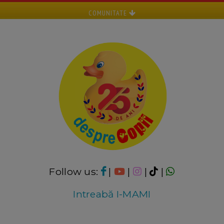
COMUNITATE
Follow us:
|
|
|
|
Intreabă I-MAMI