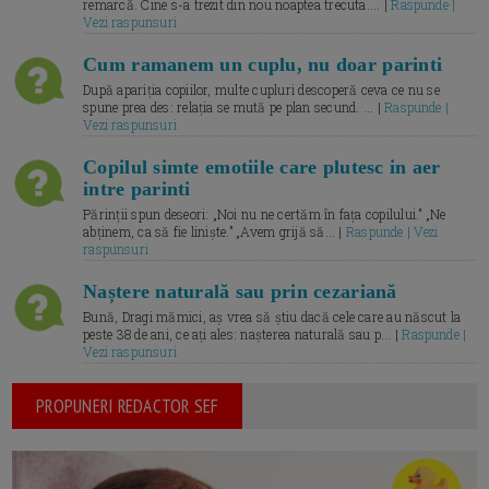
remarcă. Cine s-a trezit din nou noaptea trecuta.... |
Raspunde |
Vezi raspunsuri
Cum ramanem un cuplu, nu doar parinti
După apariția copiilor, multe cupluri descoperă ceva ce nu se
spune prea des: relația se mută pe plan secund. ... |
Raspunde |
Vezi raspunsuri
Copilul simte emotiile care plutesc in aer
intre parinti
Părinții spun deseori: „Noi nu ne certăm în fața copilului.” „Ne
abținem, ca să fie liniște.” „Avem grijă să... |
Raspunde | Vezi
raspunsuri
Naștere naturală sau prin cezariană
Bună, Dragi mămici, aș vrea să știu dacă cele care au născut la
peste 38 de ani, ce ați ales: nașterea naturală sau p... |
Raspunde |
Vezi raspunsuri
PROPUNERI REDACTOR SEF