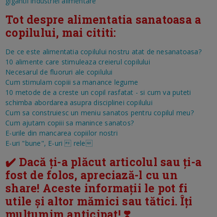
gigantii industriei alimentare
Tot despre alimentatia sanatoasa a
copilului, mai cititi:
De ce este alimentatia copilului nostru atat de nesanatoasa?
10 alimente care stimuleaza creierul copilului
Necesarul de fluoruri ale copilului
Cum stimulam copiii sa manance legume
10 metode de a creste un copil rasfatat - si cum va puteti
schimba abordarea asupra disciplinei copilului
Cum sa construiesc un meniu sanatos pentru copilul meu?
Cum ajutam copiii sa manince sanatos?
E-urile din mancarea copiilor nostri
E-uri "bune", E-uri  rele
✔️ Dacă ți-a plăcut articolul sau ți-a
fost de folos, apreciază-l cu un
share! Aceste informații le pot fi
utile și altor mămici sau tătici. Îți
mulțumim anticipat! ❣️