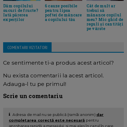
6 cauze posibile
Cât de mult ar
Dăm copilului
pentru lipsa
trebui să
sucuri de fructe?
poftei de mâncare
mănance copilul
Iată părerea
a copilului tău
meu? Mic ghid de
experților
reguli și cantități
pe vârste
COMENTARII VIZITATORI
Ce sentimente ti-a produs acest articol?
Nu exista comentarii la acest articol.
Adauga-l tu pe primul!
Scrie un comentariu
Adresa de mail nu se publică (ramâi anonim)
dar
completarea corectă este necesară
pentru
aprobarea rapidă a mesajului, și mai ales în cazul în care