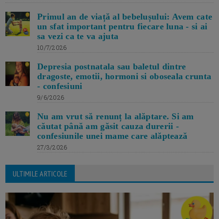
Primul an de viață al bebelușului: Avem cate
un sfat important pentru fiecare luna - si ai
sa vezi ca te va ajuta
10/7/2026
Depresia postnatala sau baletul dintre
dragoste, emotii, hormoni si oboseala crunta
- confesiuni
9/6/2026
Nu am vrut să renunț la alăptare. Si am
căutat până am găsit cauza durerii -
confesiunile unei mame care alăptează
27/3/2026
ULTIMILE ARTICOLE