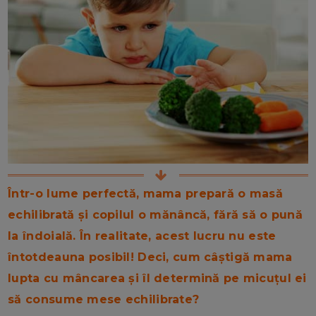
Într-o lume perfectă, mama prepară o masă
echilibrată și copilul o mănâncă, fără să o pună
la îndoială. În realitate, acest lucru nu este
întotdeauna posibil! Deci, cum câștigă mama
lupta cu mâncarea și îl determină pe micuțul ei
să consume mese echilibrate?