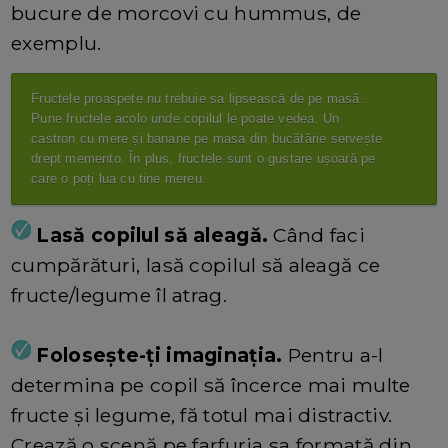
bucure de morcovi cu hummus, de
exemplu.
Fructele proaspete nu trebuie sa lipsească de pe masă.
Pune fructele acolo unde copilul le poate vedea. Un
castron cu mere și banane pe masa din bucătărie servește
drept memento. În plus, fructele sunt o gustare ușoară pe
care o poți lua cu tine mereu.
Lasă copilul să aleagă.
Când faci
cumpărături, lasă copilul să aleagă ce
fructe/legume îl atrag.
Folosește-ți imagina
ț
ia.
Pentru a-l
determina pe copil să încerce mai multe
fructe și legume, fă totul mai distractiv.
Crează o scenă pe farfuria sa formată din