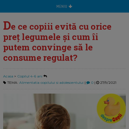
MENIU
D
e ce copiii evită cu orice
preț legumele și cum îi
putem convinge să le
consume regulat?
Acasa
>
Copilul 4-6 ani
TEMA:
Alimentatia copilului si adolescentului
|
0
|
27/9/2021