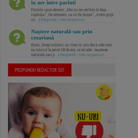
in aer intre parinti
Părinții spun deseori: „Noi nu ne certăm în fața
copilului.” „Ne abținem, ca să fie liniște.” „Avem grijă
să... |
Raspunde | Vezi raspunsuri
Naștere naturală sau prin
cezariană
Bună, Dragi mămici, aș vrea să știu dacă cele care
au născut la peste 38 de ani, ce ați ales: nașterea
naturală sau p... |
Raspunde | Vezi raspunsuri
PROPUNERI REDACTOR SEF