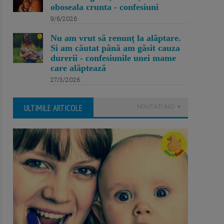
oboseala crunta - confesiuni
9/6/2026
Nu am vrut să renunț la alăptare.
Si am căutat până am găsit cauza
durerii - confesiunile unei mame
care alăptează
27/3/2026
ULTIMILE ARTICOLE
NOUTATI AICI