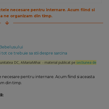
ele necesare pentru internare. Acum fiind si
sa ne organizam din timp.
 Bebelusului
i tot ce trebuie sa stii despre sarcina
munitatea DC, AMariaMihai - material publicat pe
sectiunea de
necesare pentru internare. Acum fiind si aceasta
am din timp.
i: