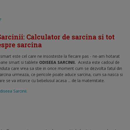
?
arcinii: Calculator de sarcina si tot
despre sarcina
l smart este cel care ne insosteste la fiecare pas - ne-am hotarat
oane smart si tablete
ODISEEA SARCINII
.
Acesta este cadoul de
viduta care vrea sa stie in orice moment cum se dezvolta fatul din
sarcina urmeaza, ce pericole poate aduce sarcina, cum sa nasca si
 se va intorce cu bebelusul acasa ... de la maternitate.
diseea Sarcinii.