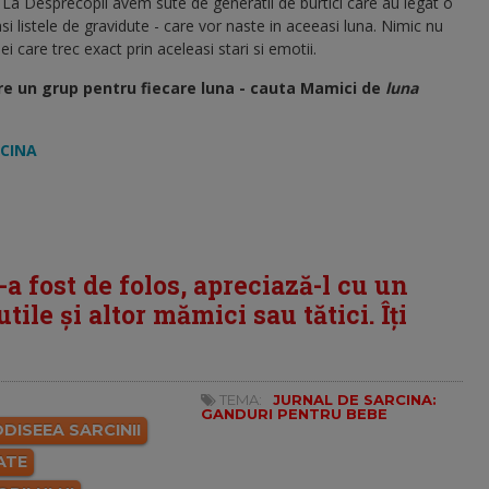
 La Desprecopii avem sute de generatii de burtici care au legat o
si listele de gravidute - care vor naste in aceeasi luna. Nimic nu
i care trec exact prin aceleasi stari si emotii.
re un grup pentru fiecare luna - cauta Mamici de
luna
RCINA
i-a fost de folos, apreciază-l cu un
tile și altor mămici sau tătici. Îți
TEMA:
JURNAL DE SARCINA:
GANDURI PENTRU BEBE
DISEEA SARCINII
ATE