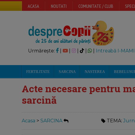
ACASA
NOUTATI
COMUNITATE / CLUB
SPECI
Urmărește:
|
|
|
|
|
Intreabă I-MAMI
FERTILITATE
SARCINA
NASTEREA
BEBELUSU
Acte necesare pentru mat
sarcină
Acasa
>
SARCINA
TEMA:
Jurn