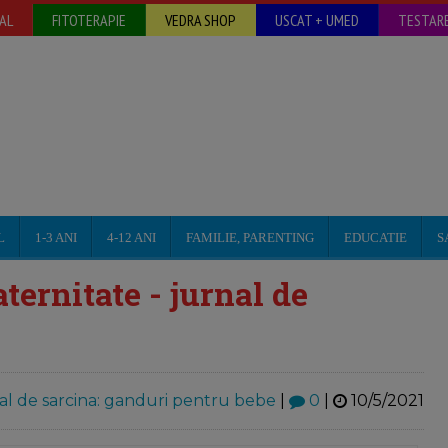
AL
FITOTERAPIE
VEDRA SHOP
USCAT + UMED
TESTARE
L
1-3 ANI
4-12 ANI
FAMILIE, PARENTING
EDUCATIE
S
ernitate - jurnal de
al de sarcina: ganduri pentru bebe
|
0
|
10/5/2021