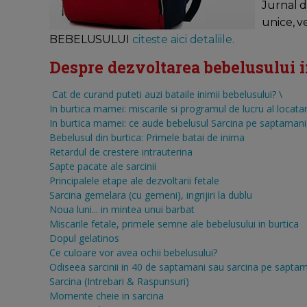
Jurnal d
unice, v
BEBELUSULUI
citeste aici detaliile.
Despre dezvoltarea bebelusului in 
Cat de curand puteti auzi bataile inimii bebelusului?
\
In burtica mamei: miscarile si programul de lucru al locatar
In burtica mamei: ce aude bebelusul
Sarcina pe saptamani, 
Bebelusul din burtica: Primele batai de inima
Retardul de crestere intrauterina
Sapte pacate ale sarcinii
Principalele etape ale dezvoltarii fetale
Sarcina gemelara (cu gemeni), ingrijiri la dublu
Noua luni... in mintea unui barbat
Miscarile fetale, primele semne ale bebelusului in burtica
Dopul gelatinos
Ce culoare vor avea ochii bebelusului?
Odiseea sarcinii in 40 de saptamani sau sarcina pe sapta
Sarcina (Intrebari & Raspunsuri)
Momente cheie in sarcina