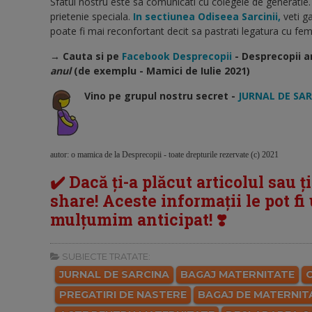
Sfatul nostru este sa comunicati cu colegele de generatie.
prietenie speciala.
In sectiunea Odiseea Sarcinii,
veti ga
poate fi mai reconfortant decit sa pastrati legatura cu feme
→ Cauta si pe
Facebook Desprecopii
- Desprecopii a
anul
(de exemplu - Mamici de Iulie 2021)
Vino pe grupul nostru secret -
JURNAL DE SA
autor: o mamica de la Desprecopii - toate drepturile rezervate (c) 2021
✔️ Dacă ți-a plăcut articolul sau ț
share! Aceste informații le pot fi u
mulțumim anticipat! ❣️
SUBIECTE TRATATE:
JURNAL DE SARCINA
BAGAJ MATERNITATE
O
PREGATIRI DE NASTERE
BAGAJ DE MATERNIT