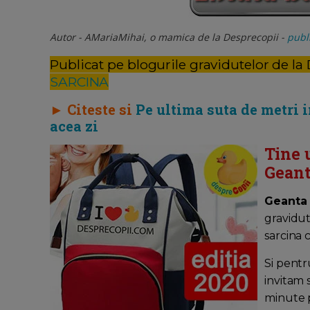
Autor - AMariaMihai, o mamica de la Desprecopii -
publi
Publicat pe blogurile gravidutelor de la
SARCINA
► Citeste si
Pe ultima suta de metri 
acea zi
Tine 
Geant
Geanta
gravidut
sarcina 
Si pentr
invitam 
minute pe