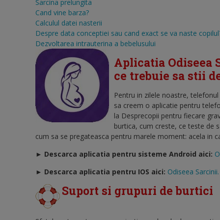
Sarcina prelungita
Cand vine barza?
Calculul datei nasterii
Despre data conceptiei sau cand exact se va naste copilul
Dezvoltarea intrauterina a bebelusului
Aplicatia Odiseea S
ce trebuie sa stii 
Pentru in zilele noastre, telefonu
sa creem o aplicatie pentru telef
la Desprecopii pentru fiecare gra
burtica, cum creste, ce teste de 
cum sa se pregateasca pentru marele moment: acela in care
► Descarca aplicatia pentru sisteme Android aici:
O
►
Descarca aplicatia pentru IOS aici:
Odiseea Sarcinii.
Suport si grupuri de burtici