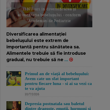
11 NU-uri in diversificarea și
alimentația bebelușului - conform
Academiei de Pediatrie
16/7/2026
AUTOR: EDITOR DC.
Diversificarea alimentației
bebelușului este extrem de
importantă pentru sănătatea sa.
Alimentele trebuie să fie introduse
gradual, nu trebuie să ne
...
Primul an de viață al bebelușului:
Avem cate un sfat important
pentru fiecare luna - si ai sa vezi ca
te va ajuta
10/7/2026
Depresia postnatala sau baletul
dintre dragoste, emotii, hormoni si