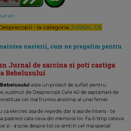
cat aici
 Desprecopii - la categoria
JURNAL DE
inaintea nasterii, cum ne pregatim pentru
un Jurnal de sarcina si poti castiga
a Bebelusului
 Bebelusului
este un proiect de suflet pentru
e, sustinut de Desprecopii. Cele 40 de saptamani de
constituie cel mai frumos anotimp al unei femei.
u ca ele trec asa de repede, dar si asa de intens - te
sa pastrezi cate ceva din memoria lor. Fa-ti timp cateva
 zi - si scrie despre tot ce simti in cel mai special