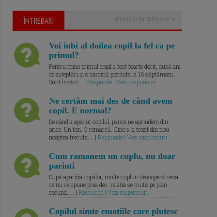
ÎNTREBARI
PUNE O ÎNTREBARE
Voi iubi al doilea copil la fel ca pe
primul?
Pentru mine primul copil a fost foarte dorit, după ani
de așteptări și o sarcină pierduta la 16 săptămâni.
Sunt însărc... |
Raspunde | Vezi raspunsuri
Ne certăm mai des de când avem
copil. E normal?
De când a apărut copilul, parcă ne aprindem din
orice. Un ton. O remarcă. Cine s-a trezit din nou
noaptea trecuta.... |
Raspunde | Vezi raspunsuri
Cum ramanem un cuplu, nu doar
parinti
După apariția copiilor, multe cupluri descoperă ceva
ce nu se spune prea des: relația se mută pe plan
secund. ... |
Raspunde | Vezi raspunsuri
Copilul simte emotiile care plutesc