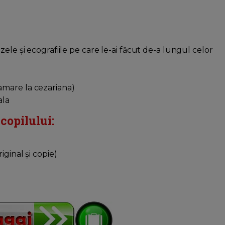
zele și ecografiile pe care le-ai făcut de-a lungul celor
amare la cezariana)
ala
copilului:
iginal și copie)