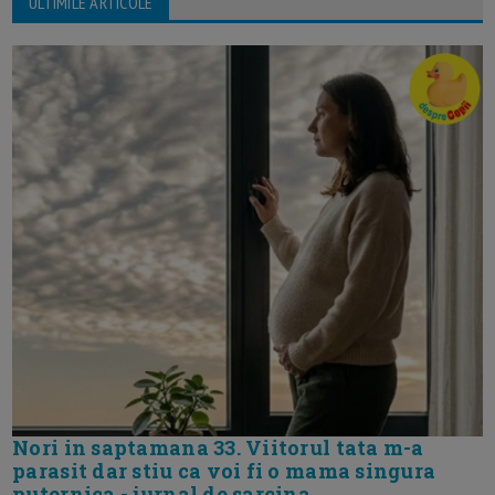
ULTIMILE ARTICOLE
Nori in saptamana 33. Viitorul tata m-a
parasit dar stiu ca voi fi o mama singura
puternica - jurnal de sarcina