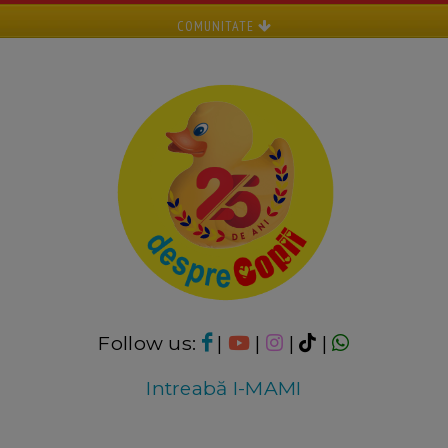
COMUNITATE
Follow us:
|
|
|
|
Intreabă I-MAMI