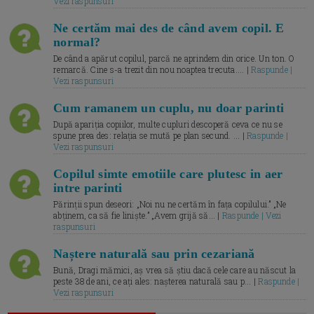
Vezi raspunsuri
Ne certăm mai des de când avem copil. E
normal?
De când a apărut copilul, parcă ne aprindem din orice. Un ton. O
remarcă. Cine s-a trezit din nou noaptea trecuta.... |
Raspunde |
Vezi raspunsuri
Cum ramanem un cuplu, nu doar parinti
După apariția copiilor, multe cupluri descoperă ceva ce nu se
spune prea des: relația se mută pe plan secund. ... |
Raspunde |
Vezi raspunsuri
Copilul simte emotiile care plutesc in aer
intre parinti
Părinții spun deseori: „Noi nu ne certăm în fața copilului.” „Ne
abținem, ca să fie liniște.” „Avem grijă să... |
Raspunde | Vezi
raspunsuri
Naștere naturală sau prin cezariană
Bună, Dragi mămici, aș vrea să știu dacă cele care au născut la
peste 38 de ani, ce ați ales: nașterea naturală sau p... |
Raspunde |
Vezi raspunsuri