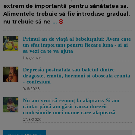
extrem de importantă pentru sănătatea sa.
Alimentele trebuie să fie introduse gradual,
nu trebuie să ne
...
Primul an de viață al bebelușului: Avem cate
un sfat important pentru fiecare luna - si ai
sa vezi ca te va ajuta
10/7/2026
Depresia postnatala sau baletul dintre
dragoste, emotii, hormoni si oboseala crunta
- confesiuni
9/6/2026
Nu am vrut să renunț la alăptare. Si am
căutat până am găsit cauza durerii -
confesiunile unei mame care alăptează
27/3/2026