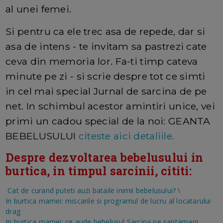
al unei femei.
Si pentru ca ele trec asa de repede, dar si
asa de intens - te invitam sa pastrezi cate
ceva din memoria lor. Fa-ti timp cateva
minute pe zi - si scrie despre tot ce simti
in cel mai special Jurnal de sarcina de pe
net. In schimbul acestor amintiri unice, vei
primi un cadou special de la noi: GEANTA
BEBELUSULUI
citeste aici detaliile.
Despre dezvoltarea bebelusului in
burtica, in timpul sarcinii, cititi:
Cat de curand puteti auzi bataile inimii bebelusului?
\
In burtica mamei: miscarile si programul de lucru al locatarului
drag
In burtica mamei: ce aude bebelusul
Sarcina pe saptamani,