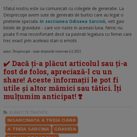
Sfatul nostru este sa comunicati cu colegele de generatie. La
Desprecopii avem sute de generatii de burtici care au legat o
prietenie speciala.
In sectiunea Odiseea Sarcinii,
veti gasi
listele de gravidute - care vor naste in aceeasi luna. Nimic nu
poate fi mai reconfortant decit sa pastrati legatura cu femei care
trec exact prin aceleasi stari si emotii.
autor: Desprecopii - toate drepturile rezervate (c) 2021
✔️ Dacă ți-a plăcut articolul sau ți-a
fost de folos, apreciază-l cu un
share! Aceste informații le pot fi
utile și altor mămici sau tătici. Îți
mulțumim anticipat! ❣️
SUBIECTE TRATATE:
INSARCINATA A TREIA OARA
A TREIA SARCINA
GRAVIDA