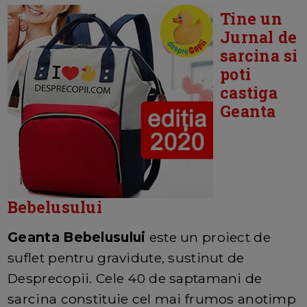
Tine un
Jurnal de
sarcina si
poti
castiga
Geanta
Bebelusului
Geanta Bebelusului
este un proiect de
suflet pentru gravidute, sustinut de
Desprecopii. Cele 40 de saptamani de
sarcina constituie cel mai frumos anotimp