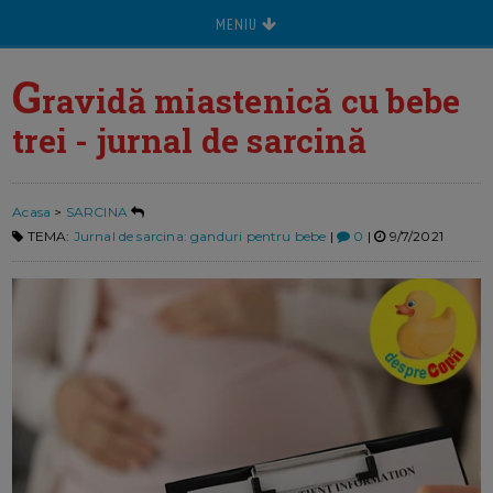
MENIU
G
ravidă miastenică cu bebe
trei - jurnal de sarcină
Acasa
>
SARCINA
TEMA:
Jurnal de sarcina: ganduri pentru bebe
|
0
|
9/7/2021