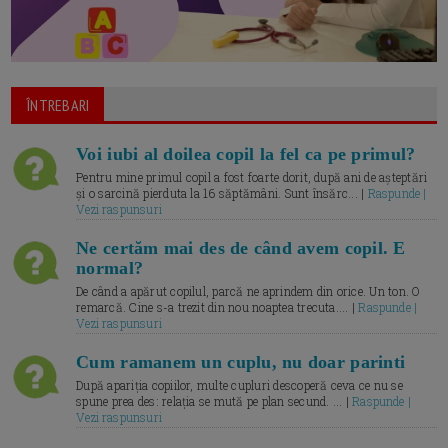
ÎNTREBARI
Voi iubi al doilea copil la fel ca pe primul?
Pentru mine primul copil a fost foarte dorit, după ani de așteptări
și o sarcină pierduta la 16 săptămâni. Sunt însărc... |
Raspunde |
Vezi raspunsuri
Ne certăm mai des de când avem copil. E
normal?
De când a apărut copilul, parcă ne aprindem din orice. Un ton. O
remarcă. Cine s-a trezit din nou noaptea trecuta.... |
Raspunde |
Vezi raspunsuri
Cum ramanem un cuplu, nu doar parinti
După apariția copiilor, multe cupluri descoperă ceva ce nu se
spune prea des: relația se mută pe plan secund. ... |
Raspunde |
Vezi raspunsuri