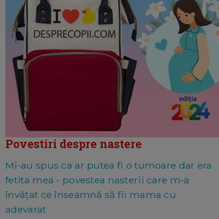
Povestiri despre nastere
Mi-au spus ca ar putea fi o tumoare dar era
fetita mea - povestea nasterii care m-a
învățat ce înseamnă să fii mama cu
adevarat