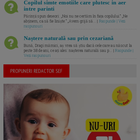
Copilul simte emotiile care plutesc in aer
intre parinti
Părinții spun deseori: „Noi nu ne certăm în fața copilului.” „Ne
abținem, ca să fie liniște.” „Avem grijă să... |
Raspunde | Vezi
raspunsuri
Naștere naturală sau prin cezariană
Bună, Dragi mămici, aș vrea să știu dacă cele care au născut la
peste 38 de ani, ce ați ales: nașterea naturală sau p... |
Raspunde |
Vezi raspunsuri
PROPUNERI REDACTOR SEF