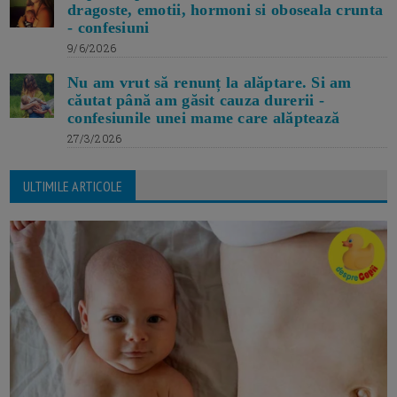
dragoste, emotii, hormoni si oboseala crunta
- confesiuni
9/6/2026
Nu am vrut să renunț la alăptare. Si am
căutat până am găsit cauza durerii -
confesiunile unei mame care alăptează
27/3/2026
ULTIMILE ARTICOLE