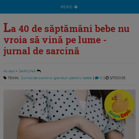
MENIU
L
a 40 de săptămâni bebe nu
vroia să vină pe lume -
jurnal de sarcină
Acasa
>
SARCINA
TEMA:
Jurnal de sarcina: ganduri pentru bebe
|
0
|
5/7/2025