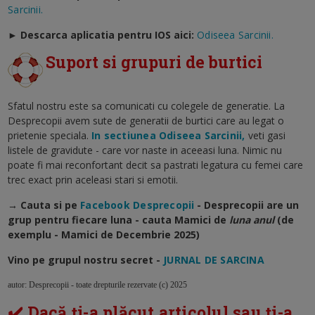
Sarcinii.
►
Descarca aplicatia pentru IOS aici:
Odiseea Sarcinii.
Suport si grupuri de burtici
Sfatul nostru este sa comunicati cu colegele de generatie. La
Desprecopii avem sute de generatii de burtici care au legat o
prietenie speciala.
In sectiunea Odiseea Sarcinii,
veti gasi
listele de gravidute - care vor naste in aceeasi luna. Nimic nu
poate fi mai reconfortant decit sa pastrati legatura cu femei care
trec exact prin aceleasi stari si emotii.
→ Cauta si pe
Facebook Desprecopii
- Desprecopii are un
grup pentru fiecare luna - cauta Mamici de
luna anul
(de
exemplu - Mamici de Decembrie 2025)
Vino pe grupul nostru secret -
JURNAL DE SARCINA
autor: Desprecopii - toate drepturile rezervate (c) 2025
✔️ Dacă ți-a plăcut articolul sau ți-a