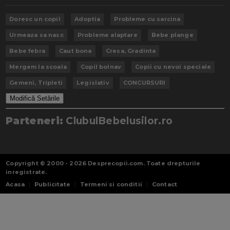
Doresc un copil
Adoptia
Probleme cu sarcina
Urmeaza sa nasc
Probleme alaptare
Bebe plange
Bebe febra
Caut bona
Cresa, Gradinta
Mergem la scoala
Copil bolnav
Copii cu nevoi speciale
Gemeni, Tripleti
Legislativ
CONCURSURI
Modifică Setările
Parteneri:
ClubulBebelusilor.ro
Copyright © 2000 - 2026
Desprecopii.com
. Toate drepturile
inregistrate.
Acasa
Publicitate
Termeni si conditii
Contact