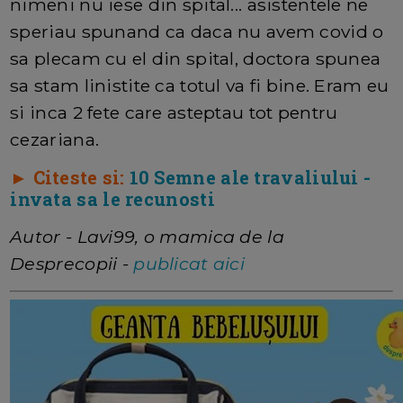
nimeni nu iese din spital... asistentele ne
speriau spunand ca daca nu avem covid o
sa plecam cu el din spital, doctora spunea
sa stam linistite ca totul va fi bine. Eram eu
si inca 2 fete care asteptau tot pentru
cezariana.
► Citeste si:
10 Semne ale travaliului -
invata sa le recunosti
Autor - Lavi99, o mamica de la
Desprecopii -
publicat aici