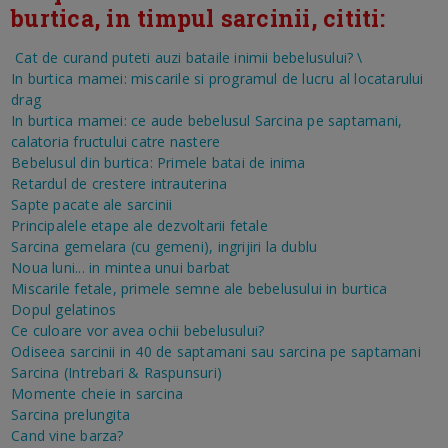
burtica, in timpul sarcinii, cititi:
Cat de curand puteti auzi bataile inimii bebelusului?
\
In burtica mamei: miscarile si programul de lucru al locatarului
drag
In burtica mamei: ce aude bebelusul
Sarcina pe saptamani,
calatoria fructului catre nastere
Bebelusul din burtica: Primele batai de inima
Retardul de crestere intrauterina
Sapte pacate ale sarcinii
Principalele etape ale dezvoltarii fetale
Sarcina gemelara (cu gemeni), ingrijiri la dublu
Noua luni... in mintea unui barbat
Miscarile fetale, primele semne ale bebelusului in burtica
Dopul gelatinos
Ce culoare vor avea ochii bebelusului?
Odiseea sarcinii in 40 de saptamani sau sarcina pe saptamani
Sarcina (Intrebari & Raspunsuri)
Momente cheie in sarcina
Sarcina prelungita
Cand vine barza?