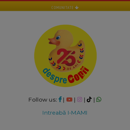
COMUNITATE
Follow us:
|
|
|
|
Intreabă I-MAMI