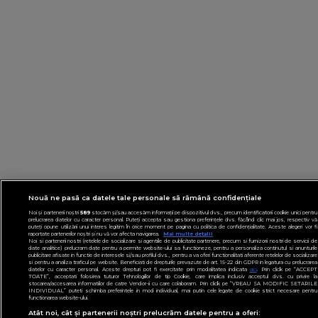
Nouă ne pasă ca datele tale personale să rămână confidențiale
Noi și partenerii noștri
589
stocăm și/sau accesăm informații pe dispozitivul dvs., precum identificatorii cookie unici pentru
prelucrarea datelor cu caracter personal. Puteți accepta sau gestiona preferințele dvs. făcând clic mai jos, respectiv vă
puteți opune utilizării unui interes legitim în orice moment pe pagina cu politica de confidențialitate. Aceste alegeri vor fi
raportate partenerilor noștri și nu vă vor afecta navigarea.
Mai multe detalii
Noi si partenerii nostri (retelele de socializare si agentiile de publicitate partenere, precum si furnizorii nostri de servicii de
date analitice) prelucram date pentru a permite website-ului sa functioneze, pentru a personaliza continutul si anunturile
publicitare afisate in functie de interesele si/sau profilul dvs., pentru a va oferi functionalitati aferente retelelor de socializare
si pentru a analiza traficul pe website. Beneficiati de drepturile prevazute de art. 15-22 din GDPR in legatura cu prelucrarea
datelor cu caracter personal. Aceste drepturi pot fi exercitate prin modalitatea indicata
aici
. Prin click pe “ACCEPT
TOATE”, acceptati folosirea tuturor Tehnologiilor de tip Cookie, care implica inclusiv acceptul dvs. cu privire la
stocarea/accesarea informatiilor de catre Vendor-ii cu care colaboram. Prin click pe “VREAU SA MODIFIC SETARILE
INDIVIDUAL” puteti schimba preferintele in mod individual, mai putin cele legate de cookie strict necesare pentru
functionarea website-ului.
Atât noi, cât și partenerii noștri prelucrăm datele pentru a oferi: