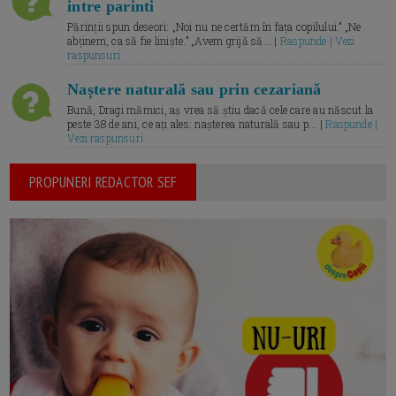
intre parinti
Părinții spun deseori: „Noi nu ne certăm în fața copilului.” „Ne
abținem, ca să fie liniște.” „Avem grijă să... |
Raspunde | Vezi
raspunsuri
Naștere naturală sau prin cezariană
Bună, Dragi mămici, aș vrea să știu dacă cele care au născut la
peste 38 de ani, ce ați ales: nașterea naturală sau p... |
Raspunde |
Vezi raspunsuri
PROPUNERI REDACTOR SEF