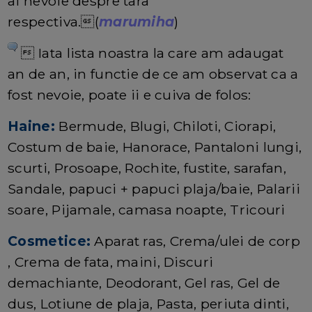
ai nevoie despre tara
respectiva.(
marumiha
)
 Iata lista noastra la care am adaugat
an de an, in functie de ce am observat ca a
fost nevoie, poate ii e cuiva de folos:
Haine:
Bermude, Blugi, Chiloti, Ciorapi,
Costum de baie, Hanorace, Pantaloni lungi,
scurti, Prosoape, Rochite, fustite, sarafan,
Sandale, papuci + papuci plaja/baie, Palarii
soare, Pijamale, camasa noapte, Tricouri
Cosmetice:
Aparat ras, Crema/ulei de corp
, Crema de fata, maini, Discuri
demachiante, Deodorant, Gel ras, Gel de
dus, Lotiune de plaja, Pasta, periuta dinti,