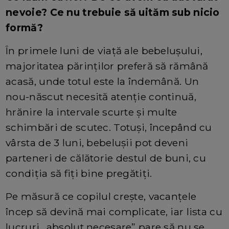
nevoie? Ce nu trebuie să uităm sub nicio
formă?
În primele luni de viață ale bebelușului,
majoritatea părinților preferă să rămână
acasă, unde totul este la îndemână. Un
nou-născut necesită atenție continuă,
hrănire la intervale scurte și multe
schimbări de scutec. Totuși, începând cu
vârsta de 3 luni, bebelușii pot deveni
parteneri de călătorie destul de buni, cu
condiția să fiți bine pregătiți.
Pe măsură ce copilul crește, vacanțele
încep să devină mai complicate, iar lista cu
lucruri „absolut necesare” pare să nu se