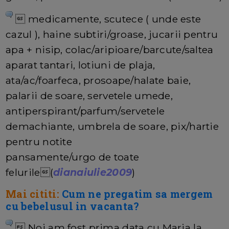
 medicamente, scutece ( unde este
cazul ), haine subtiri/groase, jucarii pentru
apa + nisip, colac/aripioare/barcute/saltea
aparat tantari, lotiuni de plaja,
ata/ac/foarfeca, prosoape/halate baie,
palarii de soare, servetele umede,
antiperspirant/parfum/servetele
demachiante, umbrela de soare, pix/hartie
pentru notite
pansamente/urgo de toate
felurile(
dianaiulie2009
)
Mai cititi:
Cum ne pregatim sa mergem
cu bebelusul in vacanta?
 Noi am fost prima data cu Maria la