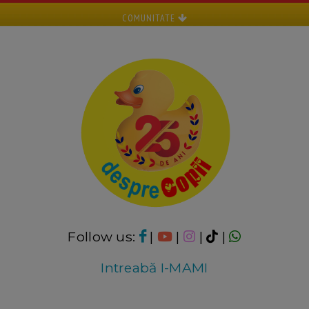
COMUNITATE
Follow us:
|
|
|
|
Intreabă I-MAMI