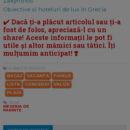
Zakynthos
Obiective si hoteluri de lux in Grecia
✔️ Dacă ți-a plăcut articolul sau ți-a
fost de folos, apreciază-l cu un
share! Aceste informații le pot fi
utile și altor mămici sau tătici. Îți
mulțumim anticipat! ❣️
SUBIECTE TRATATE:
BAGAJ
VACANTA
FAMILIE
LISTA
CONCEDIU
VALIZE
PLAJA
TEMA:
MESERIA DE
PARINTE