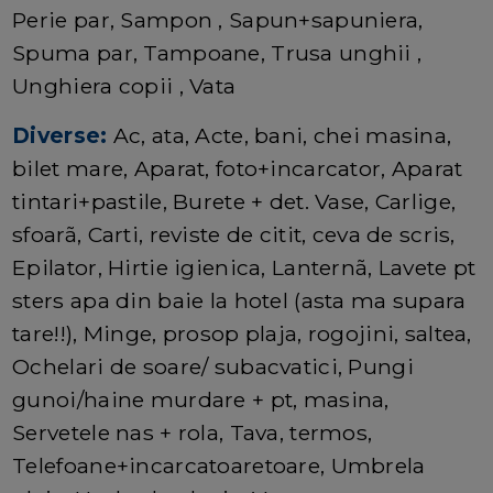
Perie par, Sampon , Sapun+sapuniera,
Spuma par, Tampoane, Trusa unghii ,
Unghiera copii , Vata
Diverse:
Ac, ata, Acte, bani, chei masina,
bilet mare, Aparat, foto+incarcator, Aparat
tintari+pastile, Burete + det. Vase, Carlige,
sfoarã, Carti, reviste de citit, ceva de scris,
Epilator, Hirtie igienica, Lanternã, Lavete pt
sters apa din baie la hotel (asta ma supara
tare!!), Minge, prosop plaja, rogojini, saltea,
Ochelari de soare/ subacvatici, Pungi
gunoi/haine murdare + pt, masina,
Servetele nas + rola, Tava, termos,
Telefoane+incarcatoaretoare, Umbrela