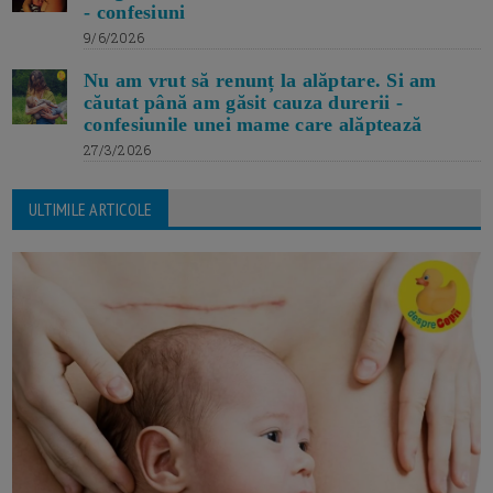
- confesiuni
9/6/2026
Nu am vrut să renunț la alăptare. Si am
căutat până am găsit cauza durerii -
confesiunile unei mame care alăptează
27/3/2026
ULTIMILE ARTICOLE