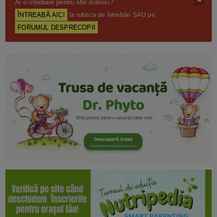
Ai o întrebare pentru alte mămici?
ÎNTREABĂ AICI
la rubrica de întrebări SAU pe
FORUMUL DESPRECOPII