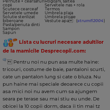
Pernute + cearsafuri
Rogojini, saltea
copii
Servetele nas + rola
Scutece cearceaf
Termos
Servetele umede
Umbrela plaja
Solutie sterilizat
Umbrela ploaie
biberoane
Vestute apa (
strumfi2004
)
Pasta/periuta dinti
Sampon
Sapun
Lista cu lucruri necesare adultilor
de la mamicile Desprecopii.com:
 Pentru noi nu pun asa multe haine:
tricouri, costume de baie, pantaloni scurti,
cate un pantalon lung si cate o bluza. Nu
pun haine mai speciale deoarece cu copii
asa mici noi nu avem cum sa ajungem
seara pe terase sau mai stiu eu unde. De
obicei la 10 copii dorm, daca ii tin mai tz