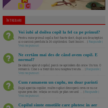
ÎNTREBARI
Voi iubi al doilea copil la fel ca pe primul?
Pentru mine primul copil a fost foarte dorit, după ani de așteptări
și o sarcină pierduta la 16 săptămâni. Sunt însărc... |
Raspunde |
Vezi raspunsuri
Ne certăm mai des de când avem copil. E
normal?
De când a apărut copilul, parcă ne aprindem din orice. Un ton. O
remarcă. Cine s-a trezit din nou noaptea trecuta.... |
Raspunde |
Vezi raspunsuri
Cum ramanem un cuplu, nu doar parinti
După apariția copiilor, multe cupluri descoperă ceva ce nu se
spune prea des: relația se mută pe plan secund. ... |
Raspunde |
Vezi raspunsuri
Copilul simte emotiile care plutesc in aer