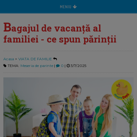
MENIU
B
agajul de vacanță al
familiei - ce spun părinții
Acasa
>
VIATA DE FAMILIE
TEMA:
Meseria de parinte
|
0
|
3/7/2025