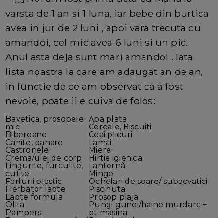
varsta de 1 an si 1 luna, iar bebe din burtica
avea in jur de 2 luni , apoi vara trecuta cu
amandoi, cel mic avea 6 luni si un pic.
Anul asta deja sunt mari amandoi . Iata
lista noastra la care am adaugat an de an,
in functie de ce am observat ca a fost
nevoie, poate ii e cuiva de folos:
Bavetica, prosopele
Apa plata
mici
Cereale, Biscuiti
Biberoane
Ceai plicuri
Canite, pahare
Lamai
Castronele
Miere
Crema/ulei de corp
Hirtie igienica
Lingurite, furculite,
Lanternã
cutite
Minge
Farfurii plastic
Ochelari de soare/ subacvatici
Fierbator lapte
Piscinuta
Lapte formula
Prosop plaja
Olita
Pungi gunoi/haine murdare +
Pampers
pt masina