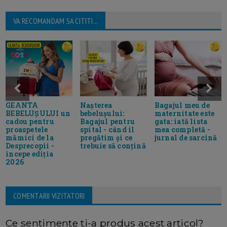
VA RECOMANDAM SA CITITI...
GEANTA
Nașterea
Bagajul meu de
BEBELUȘULUI un
bebelușului:
maternitate este
cadou pentru
Bagajul pentru
gata: iată lista
proaspetele
spital - când il
mea completă -
mămici de la
pregătim și ce
jurnal de sarcină
Desprecopii -
trebuie să conțină
incepe ediția
2026
COMENTARII VIZITATORI
Ce sentimente ti-a produs acest articol?