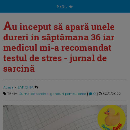
MENIU
A
u inceput să apară unele
dureri in săptămana 36 iar
medicul mi-a recomandat
testul de stres - jurnal de
sarcină
Acasa
>
SARCINA
TEMA:
Jurnal de sarcina: ganduri pentru bebe
|
0
|
30/9/2022