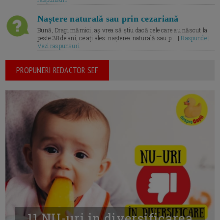
Naștere naturală sau prin cezariană
Bună, Dragi mămici, aș vrea să știu dacă cele care au născut la
peste 38 de ani, ce ați ales: nașterea naturală sau p... |
Raspunde |
Vezi raspunsuri
PROPUNERI REDACTOR SEF
11 NU-uri in diversificarea