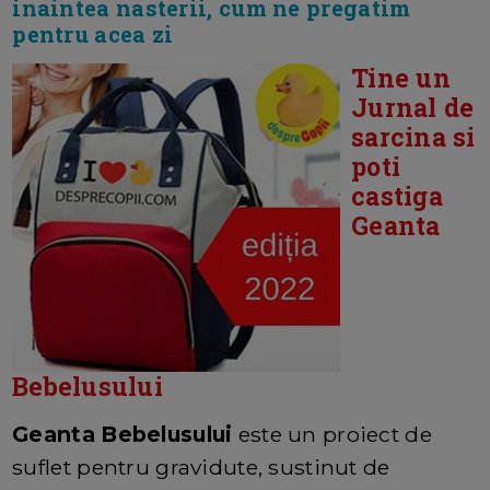
inaintea nasterii, cum ne pregatim
pentru acea zi
Tine un
Jurnal de
sarcina si
poti
castiga
Geanta
Bebelusului
Geanta Bebelusului
este un proiect de
suflet pentru gravidute, sustinut de