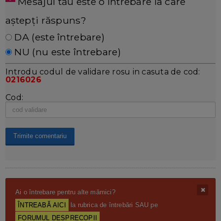
Mesajul tău este o întrebare la care
aștepți răspuns?
DA (este întrebare)
NU (nu este întrebare)
Introdu codul de validare rosu in casuta de cod:
0216026
Cod:
Ai o întrebare pentru alte mămici?
ÎNTREABĂ AICI
la rubrica de întrebări SAU pe
FORUMUL DESPRECOPII