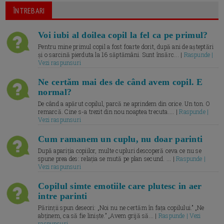
ÎNTREBARI
Voi iubi al doilea copil la fel ca pe primul?
Pentru mine primul copil a fost foarte dorit, după ani de așteptări
și o sarcină pierduta la 16 săptămâni. Sunt însărc... |
Raspunde |
Vezi raspunsuri
Ne certăm mai des de când avem copil. E
normal?
De când a apărut copilul, parcă ne aprindem din orice. Un ton. O
remarcă. Cine s-a trezit din nou noaptea trecuta.... |
Raspunde |
Vezi raspunsuri
Cum ramanem un cuplu, nu doar parinti
După apariția copiilor, multe cupluri descoperă ceva ce nu se
spune prea des: relația se mută pe plan secund. ... |
Raspunde |
Vezi raspunsuri
Copilul simte emotiile care plutesc in aer
intre parinti
Părinții spun deseori: „Noi nu ne certăm în fața copilului.” „Ne
abținem, ca să fie liniște.” „Avem grijă să... |
Raspunde | Vezi
raspunsuri