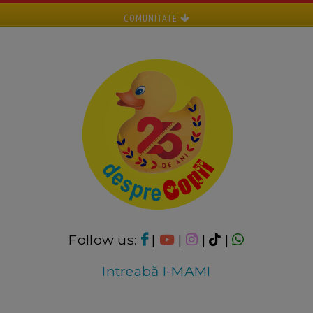
COMUNITATE
Follow us:
|
|
|
|
Intreabă I-MAMI