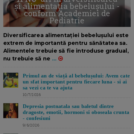
și alimentația bebelușului -
conform Academiei de
Pediatrie
16/7/2026
AUTOR: EDITOR DC.
Diversificarea alimentației bebelușului este
extrem de importantă pentru sănătatea sa.
Alimentele trebuie să fie introduse gradual,
nu trebuie să ne
...
Primul an de viață al bebelușului: Avem cate
un sfat important pentru fiecare luna - si ai
sa vezi ca te va ajuta
10/7/2026
Depresia postnatala sau baletul dintre
dragoste, emotii, hormoni si oboseala crunta
- confesiuni
9/6/2026