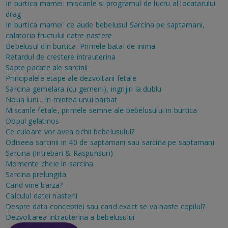
In burtica mamei: miscarile si programul de lucru al locatarului
drag
In burtica mamei: ce aude bebelusul
Sarcina pe saptamani,
calatoria fructului catre nastere
Bebelusul din burtica: Primele batai de inima
Retardul de crestere intrauterina
Sapte pacate ale sarcinii
Principalele etape ale dezvoltarii fetale
Sarcina gemelara (cu gemeni), ingrijiri la dublu
Noua luni... in mintea unui barbat
Miscarile fetale, primele semne ale bebelusului in burtica
Dopul gelatinos
Ce culoare vor avea ochii bebelusului?
Odiseea sarcinii in 40 de saptamani sau sarcina pe saptamani
Sarcina (Intrebari & Raspunsuri)
Momente cheie in sarcina
Sarcina prelungita
Cand vine barza?
Calculul datei nasterii
Despre data conceptiei sau cand exact se va naste copilul?
Dezvoltarea intrauterina a bebelusului