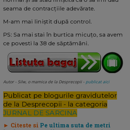
seama de contracțiile adevărate.
M-am mai liniștit după control.
PS: Sa mai stai în burtica micuțo, sa avem
ce povesti la 38 de săptămâni.
Autor - Silw, o mamica de la Desprecopii -
publicat aici
Publicat pe blogurile gravidutelor
de la Desprecopii - la categoria
JURNAL DE SARCINA
► Citeste si
Pe ultima suta de metri