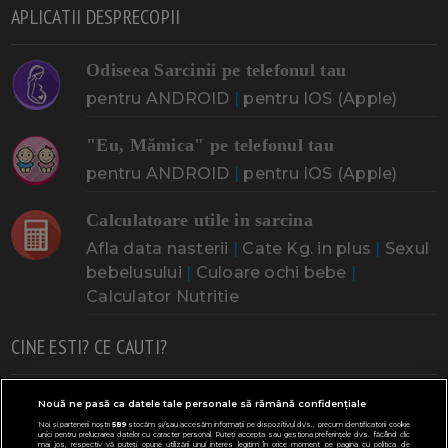
APLICATII DESPRECOPII
Odiseea Sarcinii pe telefonul tau
pentru ANDROID
|
pentru IOS (Apple)
"Eu, Mămica" pe telefonul tau
pentru ANDROID
|
pentru IOS (Apple)
Calculatoare utile in sarcina
Afla data nasterii
|
Cate Kg. in plus
|
Sexul
bebelusului
|
Culoare ochi bebe
|
Calculator Nutritie
CINE ESTI? CE CAUTI?
Doresc un copil
Adoptia
Probleme cu sarcina
Nouă ne pasă ca datele tale personale să rămână confidențiale
Noi și partenerii noștri
589
stocăm și/sau accesăm informații pe dispozitivul dvs., precum identificatorii cookie
Urmeaza sa nasc
Probleme alaptare
Bebe plange
unici pentru prelucrarea datelor cu caracter personal. Puteți accepta sau gestiona preferințele dvs. făcând clic
mai jos, respectiv vă puteți opune utilizării unui interes legitim în orice moment pe pagina cu politica de