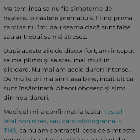
Ma tem insa sa nu fie simptome de
naștere.. o naștere prematură. Fiind prima
sarcina nu îmi dau seama dacă sunt false
sau ar trebui sa mă stresez.
După aceste zile de disconfort, am inceput
sa ma plimb și sa stau mai mult în
picioare. Nu mai am acele dureri intense.
De multe ori ma simt asa bine, încât uit ca
sunt însărcinată. Alteori obosesc și simt
din nou dureri.
Medicul mi-a confirmat la testul
Testul
fetal non stres, sau cardiotocograma -
TNS
, ca nu am contracții, ceea ce simt este
normal și sa stau liniștită ca o sa îmi dau