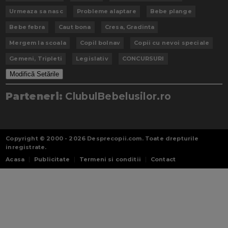
Urmeaza sa nasc
Probleme alaptare
Bebe plange
Bebe febra
Caut bona
Cresa, Gradinta
Mergem la scoala
Copil bolnav
Copii cu nevoi speciale
Gemeni, Tripleti
Legislativ
CONCURSURI
Modifică Setările
Parteneri:
ClubulBebelusilor.ro
Copyright © 2000 - 2026
Desprecopii.com
. Toate drepturile
inregistrate.
Acasa
Publicitate
Termeni si conditii
Contact