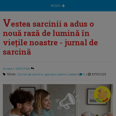
MENIU
V
estea sarcinii a adus o
nouă rază de lumină în
viețile noastre - jurnal de
sarcină
Acasa
>
SARCINA
TEMA:
Jurnal de sarcina: ganduri pentru bebe
|
0
|
31/7/2023