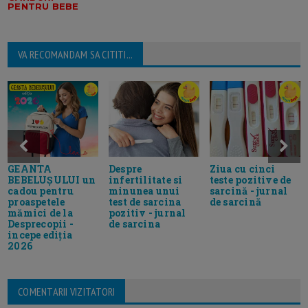
PENTRU BEBE
VA RECOMANDAM SA CITITI...
GEANTA
Despre
Ziua cu cinci
BEBELUȘULUI un
infertilitate si
teste pozitive de
cadou pentru
minunea unui
sarcină - jurnal
proaspetele
test de sarcina
de sarcină
mămici de la
pozitiv - jurnal
Desprecopii -
de sarcina
incepe ediția
2026
COMENTARII VIZITATORI