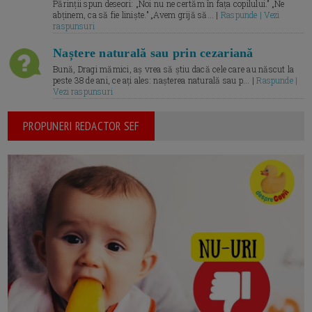
Părinții spun deseori: „Noi nu ne certăm în fața copilului.” „Ne
abținem, ca să fie liniște.” „Avem grijă să... |
Raspunde | Vezi
raspunsuri
Naștere naturală sau prin cezariană
Bună, Dragi mămici, aș vrea să știu dacă cele care au născut la
peste 38 de ani, ce ați ales: nașterea naturală sau p... |
Raspunde |
Vezi raspunsuri
PROPUNERI REDACTOR SEF