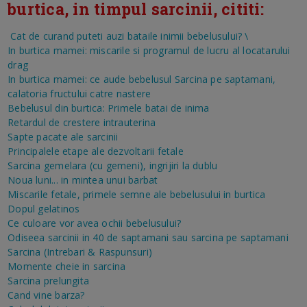
burtica, in timpul sarcinii, cititi:
Cat de curand puteti auzi bataile inimii bebelusului?
\
In burtica mamei: miscarile si programul de lucru al locatarului
drag
In burtica mamei: ce aude bebelusul
Sarcina pe saptamani,
calatoria fructului catre nastere
Bebelusul din burtica: Primele batai de inima
Retardul de crestere intrauterina
Sapte pacate ale sarcinii
Principalele etape ale dezvoltarii fetale
Sarcina gemelara (cu gemeni), ingrijiri la dublu
Noua luni... in mintea unui barbat
Miscarile fetale, primele semne ale bebelusului in burtica
Dopul gelatinos
Ce culoare vor avea ochii bebelusului?
Odiseea sarcinii in 40 de saptamani sau sarcina pe saptamani
Sarcina (Intrebari & Raspunsuri)
Momente cheie in sarcina
Sarcina prelungita
Cand vine barza?