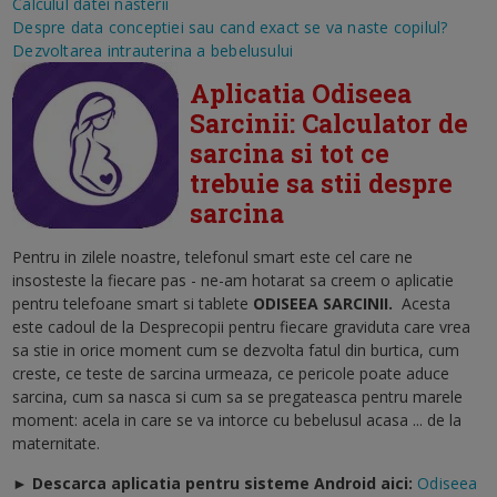
Calculul datei nasterii
Despre data conceptiei sau cand exact se va naste copilul?
Dezvoltarea intrauterina a bebelusului
Aplicatia Odiseea
Sarcinii: Calculator de
sarcina si tot ce
trebuie sa stii despre
sarcina
Pentru in zilele noastre, telefonul smart este cel care ne
insosteste la fiecare pas - ne-am hotarat sa creem o aplicatie
pentru telefoane smart si tablete
ODISEEA SARCINII
.
Acesta
este cadoul de la Desprecopii pentru fiecare graviduta care vrea
sa stie in orice moment cum se dezvolta fatul din burtica, cum
creste, ce teste de sarcina urmeaza, ce pericole poate aduce
sarcina, cum sa nasca si cum sa se pregateasca pentru marele
moment: acela in care se va intorce cu bebelusul acasa ... de la
maternitate.
► Descarca aplicatia pentru sisteme Android aici:
Odiseea