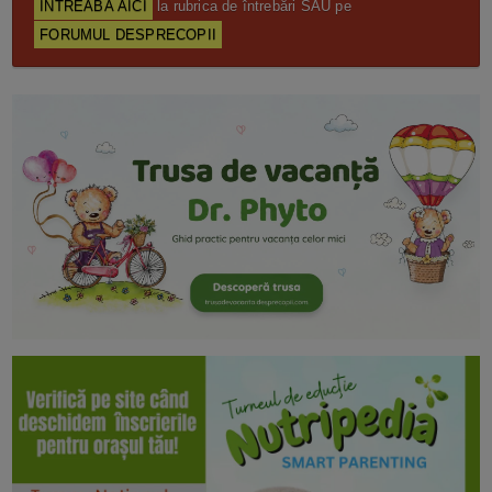
ÎNTREABĂ AICI
la rubrica de întrebări SAU pe
FORUMUL DESPRECOPII