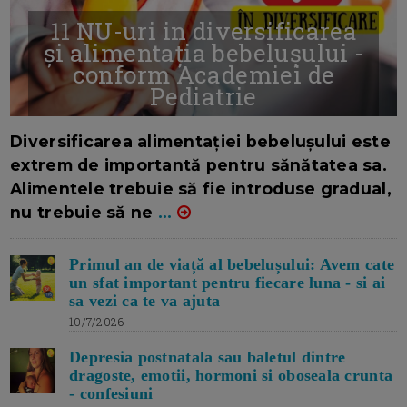
11 NU-uri in diversificarea
și alimentația bebelușului -
conform Academiei de
Pediatrie
16/7/2026
AUTOR: EDITOR DC.
Diversificarea alimentației bebelușului este
extrem de importantă pentru sănătatea sa.
Alimentele trebuie să fie introduse gradual,
nu trebuie să ne
...
Primul an de viață al bebelușului: Avem cate
un sfat important pentru fiecare luna - si ai
sa vezi ca te va ajuta
10/7/2026
Depresia postnatala sau baletul dintre
dragoste, emotii, hormoni si oboseala crunta
- confesiuni