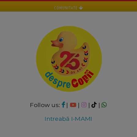
COMUNITATE
Follow us:
|
|
|
|
Intreabă I-MAMI