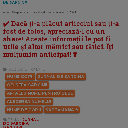
DE SARCINA
autor: Desprecopii - toate drepturile rezervate (c) 2023
✔️ Dacă ți-a plăcut articolul sau ți-a
fost de folos, apreciază-l cu un
share! Aceste informații le pot fi
utile și altor mămici sau tătici. Îți
mulțumim anticipat! ❣️
SUBIECTE TRATATE:
NUME COPII
JURNAL DE SARCINA
ODISEEA SARCINII
AM ALES NUME PENTRU BEBE
ALEGEREA NUMELUI
NUME DE COPII
SAPTAMANA 9
TEMA:
JURNAL
DE SARCINA:
GANDURI