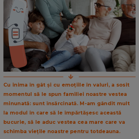
Cu inima în gât și cu emoțiile în valuri, a sosit
momentul să le spun familiei noastre vestea
minunată: sunt însărcinată. M-am gândit mult
la modul în care să le împărtășesc această
bucurie, să le aduc vestea cea mare care va
schimba viețile noastre pentru totdeauna.