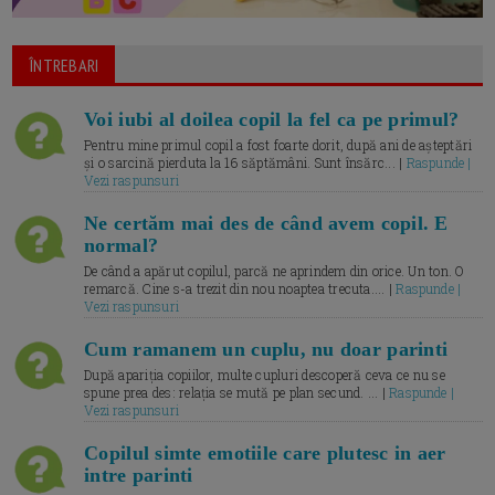
ÎNTREBARI
Voi iubi al doilea copil la fel ca pe primul?
Pentru mine primul copil a fost foarte dorit, după ani de așteptări
și o sarcină pierduta la 16 săptămâni. Sunt însărc... |
Raspunde |
Vezi raspunsuri
Ne certăm mai des de când avem copil. E
normal?
De când a apărut copilul, parcă ne aprindem din orice. Un ton. O
remarcă. Cine s-a trezit din nou noaptea trecuta.... |
Raspunde |
Vezi raspunsuri
Cum ramanem un cuplu, nu doar parinti
După apariția copiilor, multe cupluri descoperă ceva ce nu se
spune prea des: relația se mută pe plan secund. ... |
Raspunde |
Vezi raspunsuri
Copilul simte emotiile care plutesc in aer
intre parinti