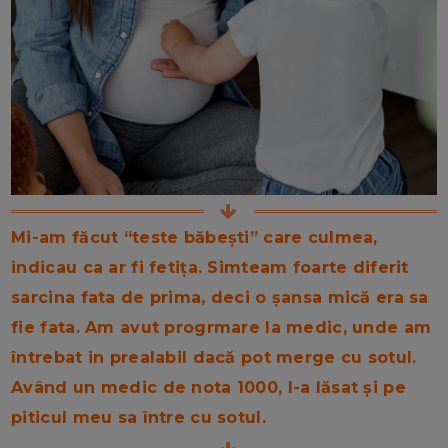
Mi-am făcut “teste băbești” care culmea,
indicau ca ar fi fetița. Simteam foarte diferit
sarcina fata de prima, deci o șansa mică era sa
fie fata. Am avut progrmare la medic, unde am
întrebat in prealabil dacă pot merge cu sotul.
Având un medic de nota 1000, l-a lăsat și pe
piticul meu sa între cu sotul.