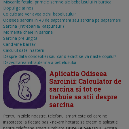
Miscarile fetale, primele semne ale bebelusului in burtica
Dopul gelatinos
Ce culoare vor avea ochii bebelusului?
Odiseea sarcinii in 40 de saptamani sau sarcina pe saptamani
Sarcina (Intrebari & Raspunsuri)
Momente cheie in sarcina
Sarcina prelungita
Cand vine barza?
Calculul datei nasterii
Despre data conceptiei sau cand exact se va naste copilul?
Dezvoltarea intrauterina a bebelusului
Aplicatia Odiseea
Sarcinii: Calculator de
sarcina si tot ce
trebuie sa stii despre
sarcina
Pentru in zilele noastre, telefonul smart este cel care ne
insosteste la fiecare pas - ne-am hotarat sa creem o aplicatie
pentru telefoane smart si tablete
ODISEEA SARCINII
.
Acesta