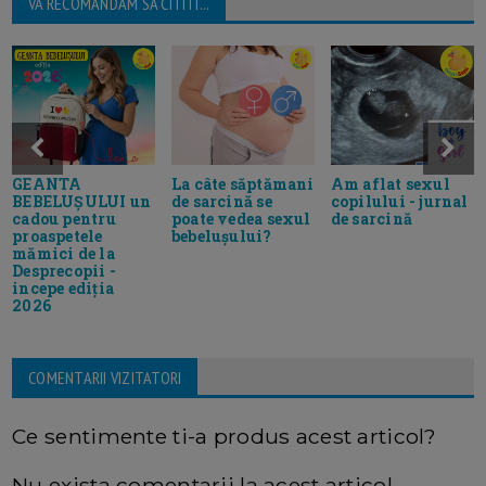
VA RECOMANDAM SA CITITI...
GEANTA
La câte săptămani
Am aflat sexul
BEBELUȘULUI un
de sarcină se
copilului - jurnal
cadou pentru
poate vedea sexul
de sarcină
proaspetele
bebelușului?
mămici de la
Desprecopii -
incepe ediția
2026
COMENTARII VIZITATORI
Ce sentimente ti-a produs acest articol?
Nu exista comentarii la acest articol.