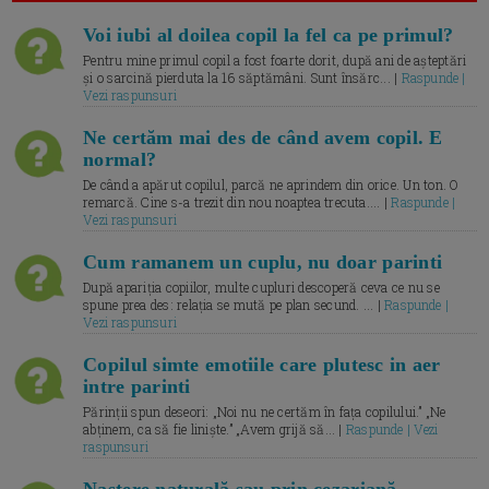
Voi iubi al doilea copil la fel ca pe primul?
Pentru mine primul copil a fost foarte dorit, după ani de așteptări
și o sarcină pierduta la 16 săptămâni. Sunt însărc... |
Raspunde |
Vezi raspunsuri
Ne certăm mai des de când avem copil. E
normal?
De când a apărut copilul, parcă ne aprindem din orice. Un ton. O
remarcă. Cine s-a trezit din nou noaptea trecuta.... |
Raspunde |
Vezi raspunsuri
Cum ramanem un cuplu, nu doar parinti
După apariția copiilor, multe cupluri descoperă ceva ce nu se
spune prea des: relația se mută pe plan secund. ... |
Raspunde |
Vezi raspunsuri
Copilul simte emotiile care plutesc in aer
intre parinti
Părinții spun deseori: „Noi nu ne certăm în fața copilului.” „Ne
abținem, ca să fie liniște.” „Avem grijă să... |
Raspunde | Vezi
raspunsuri