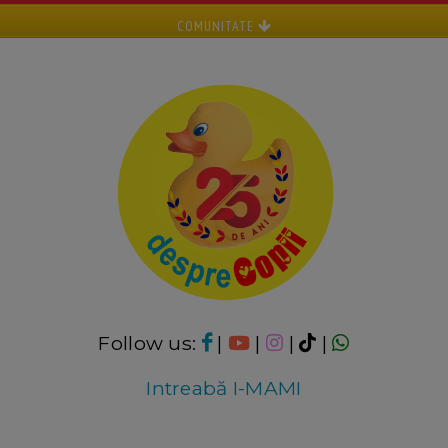
COMUNITATE
Follow us:
|
|
|
|
Intreabă I-MAMI