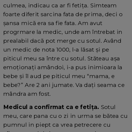
culmea, indicau ca ar fi fetița. Simteam
foarte diferit sarcina fata de prima, deci o
șansa mică era sa fie fata. Am avut
progrmare la medic, unde am întrebat in
prealabil dacă pot merge cu sotul. Având
un medic de nota 1000, l-a lăsat și pe
piticul meu sa între cu sotul. Stăteau așa
emoționați amândoi, i-a pus inimioara la
bebe și îl aud pe piticul meu “mama, e
bebe?” Are 2 ani jumate. Va dați seama ce
mândra am fost.
Medicul a confirmat ca e fetița.
Sotul
meu, care pana cu o zi in urma se bătea cu
pumnul in piept ca vrea petrecere cu