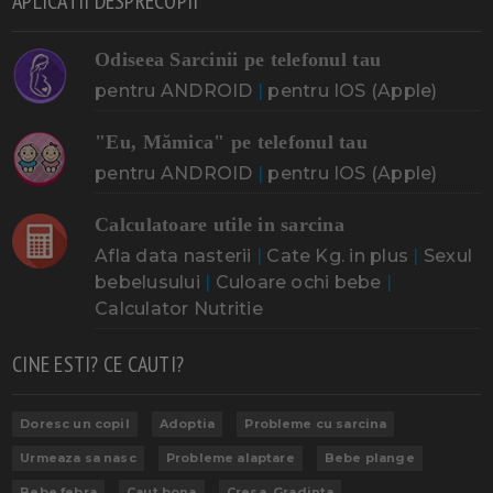
APLICATII DESPRECOPII
Odiseea Sarcinii pe telefonul tau
pentru ANDROID
|
pentru IOS (Apple)
"Eu, Mămica" pe telefonul tau
pentru ANDROID
|
pentru IOS (Apple)
Calculatoare utile in sarcina
Afla data nasterii
|
Cate Kg. in plus
|
Sexul
bebelusului
|
Culoare ochi bebe
|
Calculator Nutritie
CINE ESTI? CE CAUTI?
Doresc un copil
Adoptia
Probleme cu sarcina
Urmeaza sa nasc
Probleme alaptare
Bebe plange
Bebe febra
Caut bona
Cresa, Gradinta