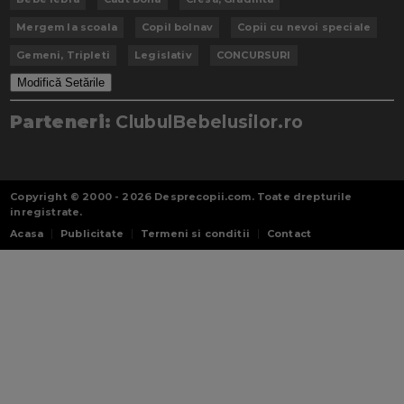
Mergem la scoala
Copil bolnav
Copii cu nevoi speciale
Gemeni, Tripleti
Legislativ
CONCURSURI
Modifică Setările
Parteneri:
ClubulBebelusilor.ro
Copyright © 2000 - 2026
Desprecopii.com
. Toate drepturile
inregistrate.
Acasa
Publicitate
Termeni si conditii
Contact