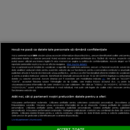
Nouă ne pasă ca datele tale personale să rămână confidențiale
Noi și partenerii noștri
589
stocăm și/sau accesăm informații pe dispozitivul dvs., precum identificatorii cookie unici pentru
prelucrarea datelor cu caracter personal. Puteți accepta sau gestiona preferințele dvs. făcând clic mai jos, respectiv vă
puteți opune utilizării unui interes legitim în orice moment pe pagina cu politica de confidențialitate. Aceste alegeri vor fi
raportate partenerilor noștri și nu vă vor afecta navigarea.
Mai multe detalii
Noi si partenerii nostri (retelele de socializare si agentiile de publicitate partenere, precum si furnizorii nostri de servicii de
date analitice) prelucram date pentru a permite website-ului sa functioneze, pentru a personaliza continutul si anunturile
publicitare afisate in functie de interesele si/sau profilul dvs., pentru a va oferi functionalitati aferente retelelor de socializare
si pentru a analiza traficul pe website. Beneficiati de drepturile prevazute de art. 15-22 din GDPR in legatura cu prelucrarea
datelor cu caracter personal. Aceste drepturi pot fi exercitate prin modalitatea indicata
aici
. Prin click pe “ACCEPT
TOATE”, acceptati folosirea tuturor Tehnologiilor de tip Cookie, care implica inclusiv acceptul dvs. cu privire la
stocarea/accesarea informatiilor de catre Vendor-ii cu care colaboram. Prin click pe “VREAU SA MODIFIC SETARILE
INDIVIDUAL” puteti schimba preferintele in mod individual, mai putin cele legate de cookie strict necesare pentru
functionarea website-ului.
Atât noi, cât și partenerii noștri prelucrăm datele pentru a oferi:
Măsurarea performanței reclamelor. Utilizarea profilurilor pentru selectarea conținutului personalizat. Dezvoltarea și
îmbunătățirea serviciilor. Stocarea și/sau accesarea informațiilor de pe un dispozitiv. Crearea profilurilor de conținut
personalizat. Utilizarea profilurilor pentru selectarea publicității personalizate. Crearea profilurilor pentru publicitate
personalizată. Măsurarea performanței conținutului. Înțelegerea publicului prin statistici sau combinații de date din surse
diferite. Utilizarea datelor limitate pentru a selecta conținutul. Utilizarea de date limitate pentru a selecta publicitatea.
Date precise de geolocație și identificarea prin scanarea dispozitivului.
Listă parteneri (furnizori)
ACCEPT TOATE