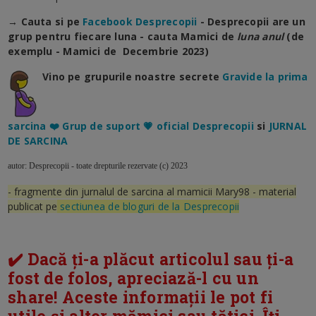
→ Cauta si pe
Facebook Desprecopii
- Desprecopii are un
grup pentru fiecare luna - cauta Mamici de
luna anul
(de
exemplu - Mamici de Decembrie 2023)
Vino pe grupurile noastre secrete
Gravide la prima
sarcina ❤️ Grup de suport 💗 oficial Desprecopii
si
JURNAL
DE SARCINA
autor: Desprecopii - toate drepturile rezervate (c) 2023
- fragmente din jurnalul de sarcina al mamicii Mary98 - material
publicat pe
sectiunea de bloguri de la Desprecopii
✔️ Dacă ți-a plăcut articolul sau ți-a
fost de folos, apreciază-l cu un
share! Aceste informații le pot fi