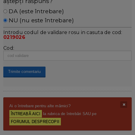
aștepți răspuns?
DA (este întrebare)
NU (nu este întrebare)
Introdu codul de validare rosu in casuta de cod:
0219026
Cod:
Ai o întrebare pentru alte mămici?
ÎNTREABĂ AICI
la rubrica de întrebări SAU pe
FORUMUL DESPRECOPII