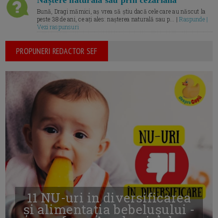
Naștere naturală sau prin cezariană
Bună, Dragi mămici, aș vrea să știu dacă cele care au născut la
peste 38 de ani, ce ați ales: nașterea naturală sau p... |
Raspunde |
Vezi raspunsuri
PROPUNERI REDACTOR SEF
11 NU-uri in diversificarea
și alimentația bebelușului -