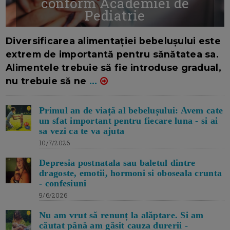
conform Academiei de
Pediatrie
16/7/2026
AUTOR: EDITOR DC.
Diversificarea alimentației bebelușului este
extrem de importantă pentru sănătatea sa.
Alimentele trebuie să fie introduse gradual,
nu trebuie să ne
...
Primul an de viață al bebelușului: Avem cate
un sfat important pentru fiecare luna - si ai
sa vezi ca te va ajuta
10/7/2026
Depresia postnatala sau baletul dintre
dragoste, emotii, hormoni si oboseala crunta
- confesiuni
9/6/2026
Nu am vrut să renunț la alăptare. Si am
căutat până am găsit cauza durerii -