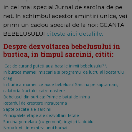
in cel mai special Jurnal de sarcina de pe
net. In schimbul acestor amintiri unice, vei
primi un cadou special de la noi: GEANTA
BEBELUSULUI
citeste aici detaliile.
Despre dezvoltarea bebelusului in
burtica, in timpul sarcinii, cititi:
Cat de curand puteti auzi bataile inimii bebelusului?
\
In burtica mamei: miscarile si programul de lucru al locatarului
drag
In burtica mamei: ce aude bebelusul
Sarcina pe saptamani,
calatoria fructului catre nastere
Bebelusul din burtica: Primele batai de inima
Retardul de crestere intrauterina
Sapte pacate ale sarcinii
Principalele etape ale dezvoltarii fetale
Sarcina gemelara (cu gemeni), ingrijiri la dublu
Noua luni... in mintea unui barbat