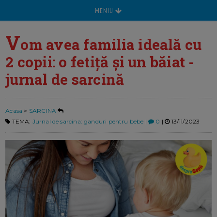
MENIU
V
om avea familia ideală cu
2 copii: o fetiță și un băiat -
jurnal de sarcină
Acasa
>
SARCINA
TEMA:
Jurnal de sarcina: ganduri pentru bebe
|
0
|
13/11/2023