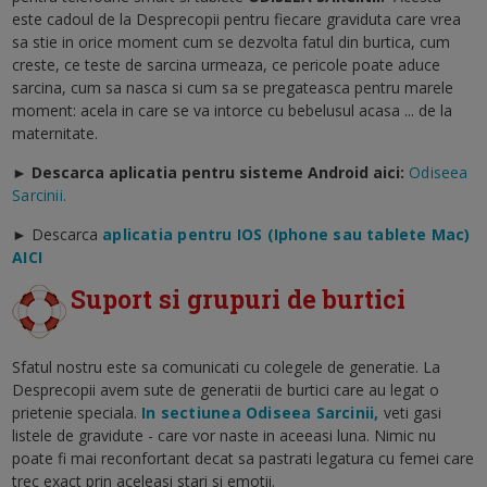
este cadoul de la Desprecopii pentru fiecare graviduta care vrea
sa stie in orice moment cum se dezvolta fatul din burtica, cum
creste, ce teste de sarcina urmeaza, ce pericole poate aduce
sarcina, cum sa nasca si cum sa se pregateasca pentru marele
moment: acela in care se va intorce cu bebelusul acasa ... de la
maternitate.
► Descarca aplicatia pentru sisteme Android aici:
Odiseea
Sarcinii.
►
Descarca
aplicatia pentru IOS (Iphone sau tablete Mac)
AICI
Suport si grupuri de burtici
Sfatul nostru este sa comunicati cu colegele de generatie. La
Desprecopii avem sute de generatii de burtici care au legat o
prietenie speciala.
In sectiunea Odiseea Sarcinii,
veti gasi
listele de gravidute - care vor naste in aceeasi luna. Nimic nu
poate fi mai reconfortant decat sa pastrati legatura cu femei care
trec exact prin aceleasi stari si emotii.