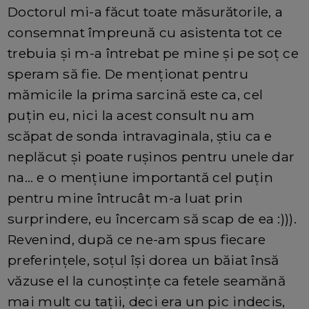
Doctorul mi-a făcut toate măsurătorile, a
consemnat împreună cu asistenta tot ce
trebuia și m-a întrebat pe mine și pe soț ce
speram să fie. De menționat pentru
mămicile la prima sarcină este ca, cel
puțin eu, nici la acest consult nu am
scăpat de sonda intravaginala, știu ca e
neplăcut și poate rușinos pentru unele dar
na… e o mențiune importantă cel puțin
pentru mine întrucât m-a luat prin
surprindere, eu încercam să scap de ea :))).
Revenind, după ce ne-am spus fiecare
preferințele, soțul își dorea un băiat însă
văzuse el la cunoștințe ca fetele seamănă
mai mult cu tații, deci era un pic indecis,