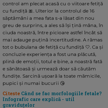
control am plecat acasă cu o viitoare fetiță
cu fundiță 🎀. Ulterior la controlul de 16
săptămâni a mea fata s-a lăsat din nou
greu de surprins, a ales să își țină mâna, în
ciuda noastră, între picioare astfel încât să
mai adauge puțină incertitudine. A rămas
tot o bubulana de fetiță cu fundiță 🤍. Ca și
concluzie experiența a fost una plăcută,
plină de emoții, totul e bine, a noastră fată
e sănătoasă și urmează doar să căutăm
fundițe. Sarcină ușoară la toate mămicile,
pupici și numai bucurii 😘
Citeste
Când se fac morfologiile fetale?
Infografic care explică - util
graviduțelor