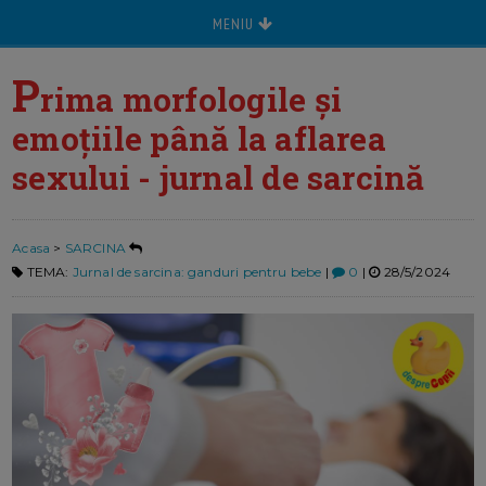
MENIU
P
rima morfologile și
emoțiile până la aflarea
sexului - jurnal de sarcină
Acasa
>
SARCINA
TEMA:
Jurnal de sarcina: ganduri pentru bebe
|
0
|
28/5/2024