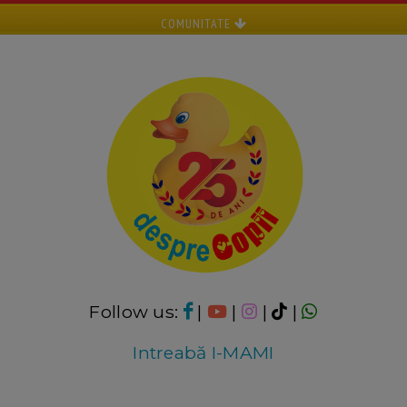
COMUNITATE
Follow us:
|
|
|
|
Intreabă I-MAMI