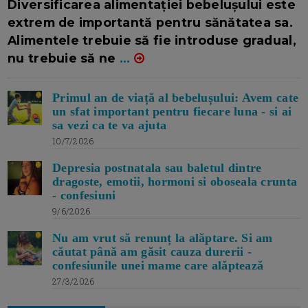
Diversificarea alimentației bebelușului este
extrem de importantă pentru sănătatea sa.
Alimentele trebuie să fie introduse gradual,
nu trebuie să ne
...
Primul an de viață al bebelușului: Avem cate
un sfat important pentru fiecare luna - si ai
sa vezi ca te va ajuta
10/7/2026
Depresia postnatala sau baletul dintre
dragoste, emotii, hormoni si oboseala crunta
- confesiuni
9/6/2026
Nu am vrut să renunț la alăptare. Si am
căutat până am găsit cauza durerii -
confesiunile unei mame care alăptează
27/3/2026