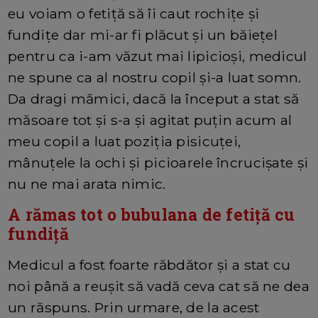
eu voiam o fetiță să îi caut rochițe și
fundițe dar mi-ar fi plăcut și un băiețel
pentru ca i-am văzut mai lipicioși, medicul
ne spune ca al nostru copil și-a luat somn.
Da dragi mămici, dacă la început a stat să
măsoare tot și s-a și agitat puțin acum al
meu copil a luat poziția pisicuței,
mânuțele la ochi și picioarele încrucișate și
nu ne mai arata nimic.
A rămas tot o bubulana de fetiță cu
fundiță
Medicul a fost foarte răbdător și a stat cu
noi până a reușit să vadă ceva cat să ne dea
un răspuns. Prin urmare, de la acest