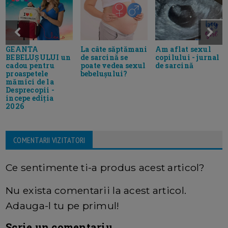
GEANTA
La câte săptămani
Am aflat sexul
BEBELUȘULUI un
de sarcină se
copilului - jurnal
cadou pentru
poate vedea sexul
de sarcină
proaspetele
bebelușului?
mămici de la
Desprecopii -
incepe ediția
2026
COMENTARII VIZITATORI
Ce sentimente ti-a produs acest articol?
Nu exista comentarii la acest articol.
Adauga-l tu pe primul!
Scrie un comentariu