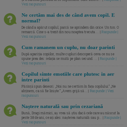
Vezi raspunsuri
Ne certăm mai des de când avem copil. E
normal?
De când a apărut copilul, parcă ne aprindem din orice. Un ton. O
remarcă. Cine s-a trezit din nou noaptea trecuta.... |
Raspunde |
Vezi raspunsuri
Cum ramanem un cuplu, nu doar parinti
După apariția copiilor, multe cupluri descoperă ceva ce nu se
spune prea des: relația se mută pe plan secund. ... |
Raspunde |
Vezi raspunsuri
Copilul simte emotiile care plutesc in aer
intre parinti
Părinții spun deseori: „Noi nu ne certăm în fața copilului.” „Ne
abținem, ca să fie liniște.” „Avem grijă să... |
Raspunde | Vezi
raspunsuri
Naștere naturală sau prin cezariană
Bună, Dragi mămici, aș vrea să știu dacă cele care au născut la
peste 38 de ani, ce ați ales: nașterea naturală sau p... |
Raspunde |
Vezi raspunsuri