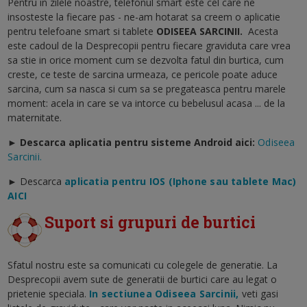
Pentru in zilele noastre, telefonul smart este cel care ne
insosteste la fiecare pas - ne-am hotarat sa creem o aplicatie
pentru telefoane smart si tablete
ODISEEA SARCINII
.
Acesta
este cadoul de la Desprecopii pentru fiecare graviduta care vrea
sa stie in orice moment cum se dezvolta fatul din burtica, cum
creste, ce teste de sarcina urmeaza, ce pericole poate aduce
sarcina, cum sa nasca si cum sa se pregateasca pentru marele
moment: acela in care se va intorce cu bebelusul acasa ... de la
maternitate.
► Descarca aplicatia pentru sisteme Android aici:
Odiseea
Sarcinii.
►
Descarca
aplicatia pentru IOS (Iphone sau tablete Mac)
AICI
Suport si grupuri de burtici
Sfatul nostru este sa comunicati cu colegele de generatie. La
Desprecopii avem sute de generatii de burtici care au legat o
prietenie speciala.
In sectiunea Odiseea Sarcinii,
veti gasi