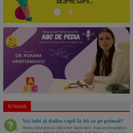
ÎNTREBARI
Voi iubi al doilea copil la fel ca pe primul?
Pentru mine primul copil a fost foarte dorit, după ani de așteptări
și o sarcină pierduta la 16 săptămâni. Sunt însărc... |
Raspunde |