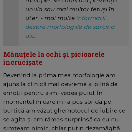
multiple: Se confirmă prezența
unuia sau mai multor fetuși în
uter. - mai multe
informatii
despre morfologiile de sarcina
aici.
Mânuțele la ochi și picioarele
încrucișate
Revenind la prima mea morfologie am
ajuns la clinică mai devreme și plină de
emoții pentru a-mi vedea puiul. În
momentul în care mi-a pus sonda pe
burtică am văzut ghemotocul de iubire ce
se agita și am rămas surprinsă ca eu nu
simțeam nimic, chiar puțin dezamăgită.