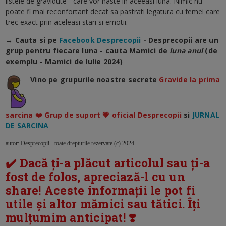
listele de gravidute - care vor naste in aceeasi luna. Nimic nu
poate fi mai reconfortant decat sa pastrati legatura cu femei care
trec exact prin aceleasi stari si emotii.
→ Cauta si pe
Facebook Desprecopii
- Desprecopii are un
grup pentru fiecare luna - cauta Mamici de
luna anul
(de
exemplu - Mamici de Iulie 2024)
Vino pe grupurile noastre secrete
Gravide la prima
sarcina ❤️ Grup de suport 💗 oficial Desprecopii
si
JURNAL
DE SARCINA
autor: Desprecopii - toate drepturile rezervate (c) 2024
✔️ Dacă ți-a plăcut articolul sau ți-a
fost de folos, apreciază-l cu un
share! Aceste informații le pot fi
utile și altor mămici sau tătici. Îți
mulțumim anticipat! ❣️