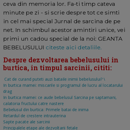
ceva din memoria lor. Fa-ti timp cateva
minute pe zi - si scrie despre tot ce simti
in cel mai special Jurnal de sarcina de pe
net. In schimbul acestor amintiri unice, vei
primi un cadou special de la noi: GEANTA
BEBELUSULUI
citeste aici detaliile.
Despre dezvoltarea bebelusului in
burtica, in timpul sarcinii, cititi:
Cat de curand puteti auzi bataile inimii bebelusului?
\
In burtica mamei: miscarile si programul de lucru al locatarului
drag
In burtica mamei: ce aude bebelusul
Sarcina pe saptamani,
calatoria fructului catre nastere
Bebelusul din burtica: Primele batai de inima
Retardul de crestere intrauterina
Sapte pacate ale sarcinii
Principalele etape ale dezvoltarii fetale