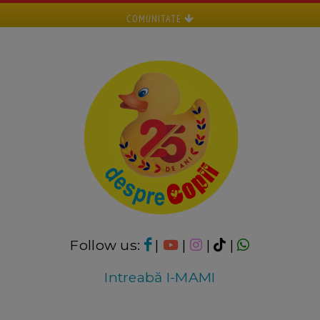
COMUNITATE
Follow us:
|
|
|
|
Intreabă I-MAMI