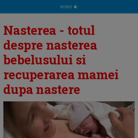
MENIU
Nasterea - totul
despre nasterea
bebelusului si
recuperarea mamei
dupa nastere