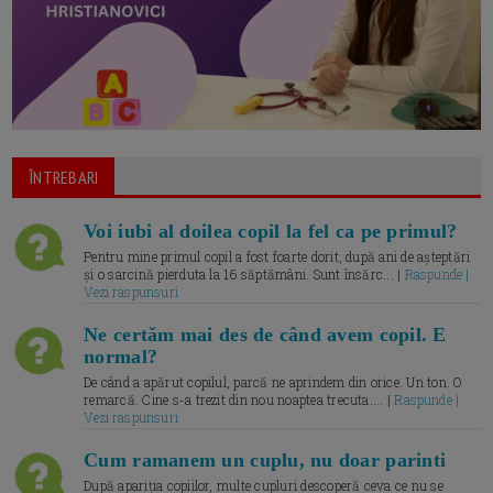
ÎNTREBARI
Voi iubi al doilea copil la fel ca pe primul?
Pentru mine primul copil a fost foarte dorit, după ani de așteptări
și o sarcină pierduta la 16 săptămâni. Sunt însărc... |
Raspunde |
Vezi raspunsuri
Ne certăm mai des de când avem copil. E
normal?
De când a apărut copilul, parcă ne aprindem din orice. Un ton. O
remarcă. Cine s-a trezit din nou noaptea trecuta.... |
Raspunde |
Vezi raspunsuri
Cum ramanem un cuplu, nu doar parinti
După apariția copiilor, multe cupluri descoperă ceva ce nu se