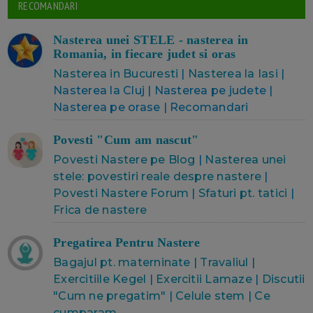
RECOMANDARI
Nasterea unei STELE - nasterea in
Romania, in fiecare judet si oras
Nasterea in Bucuresti
|
Nasterea la Iasi
|
Nasterea la Cluj | Nasterea pe judete |
Nasterea pe orase | Recomandari
Povesti "Cum am nascut"
Povesti Nastere pe Blog
|
Nasterea unei
stele: povestiri reale despre nastere
|
Povesti Nastere Forum
|
Sfaturi pt. tatici
|
Frica de nastere
Pregatirea Pentru Nastere
Bagajul pt. materninate
|
Travaliul
|
Exercitiile Kegel
|
Exercitii Lamaze
|
Discutii
"Cum ne pregatim"
|
Celule stem
|
Ce
cumparam