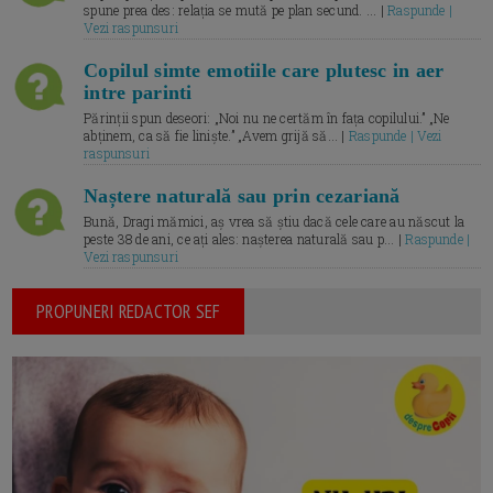
spune prea des: relația se mută pe plan secund. ... |
Raspunde |
Vezi raspunsuri
Copilul simte emotiile care plutesc in aer
intre parinti
Părinții spun deseori: „Noi nu ne certăm în fața copilului.” „Ne
abținem, ca să fie liniște.” „Avem grijă să... |
Raspunde | Vezi
raspunsuri
Naștere naturală sau prin cezariană
Bună, Dragi mămici, aș vrea să știu dacă cele care au născut la
peste 38 de ani, ce ați ales: nașterea naturală sau p... |
Raspunde |
Vezi raspunsuri
PROPUNERI REDACTOR SEF