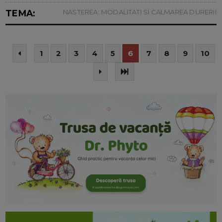
TEMA:
NASTEREA: MODALITATI SI CALMAREA DURERII
1
2
3
4
5
6
7
8
9
10