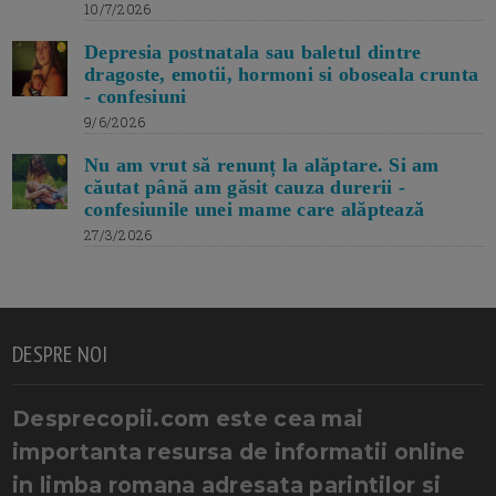
10/7/2026
Depresia postnatala sau baletul dintre
dragoste, emotii, hormoni si oboseala crunta
- confesiuni
9/6/2026
Nu am vrut să renunț la alăptare. Si am
căutat până am găsit cauza durerii -
confesiunile unei mame care alăptează
27/3/2026
DESPRE NOI
Desprecopii.com este cea mai
importanta resursa de informatii online
in limba romana adresata parintilor si