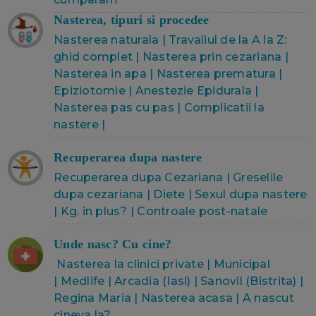
Nasterea, tipuri si procedee
Nasterea naturala
|
Travaliul de la A la Z:
ghid complet
|
Nasterea prin cezariana
|
Nasterea in apa
|
Nasterea prematura
|
Epiziotomie
|
Anestezie Epidurala
|
Nasterea pas cu pas
|
Complicatii la
nastere
|
Recuperarea dupa nastere
Recuperarea dupa Cezariana
|
Greselile
dupa cezariana
|
Diete
|
Sexul dupa nastere
|
Kg. in plus?
|
Controale post-natale
Unde nasc? Cu cine?
Nasterea la clinici private
|
Municipal
|
Medlife
|
Arcadia
(Iasi) |
Sanovil
(Bistrita) |
Regina Maria
|
Nasterea acasa
|
A nascut
cineva la?