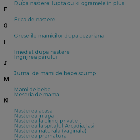
Dupa nastere: lupta cu kilogramele in plus
F
Frica de nastere
G
Greselile mamicilor dupa cezariana
I
Imediat dupa nastere
Ingrijirea parului
J
Jurnal de mami de bebe scump
M
Mami de bebe
Meseria de mama
N
Nasterea acasa
Nasterea in apa
Nasterea la clinici private
Nasterea la spitalul Arcadia, Iasi
Nasterea naturala (vaginala)
Nasterea prematura