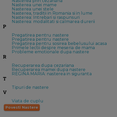
Nasterea prin cezariana
Nasterea unei mame
Nasterea unei stele
Nasterea, traditii in Romania si in lume
Nasterea: Intrebari si raspunsuri
Nasterea: modalitati si calmarea durerii
P
Pregatirea pentru nastere
Pregatirea pentru nastere
Pregatirea pentru sosirea bebelusului acasa
Primele lectii despre meseria de mama
Probleme emotionale dupa nastere
R
Recuperarea dupa cezariana
Recuperarea mamei dupa nastere
REGINA MARIA: nasterea in siguranta
T
Tipuri de nastere
V
Viata de cuplu
Povesti Nastere