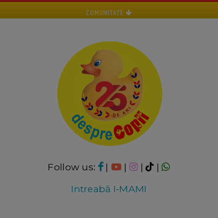
COMUNITATE
Follow us:
|
|
|
|
Intreabă I-MAMI