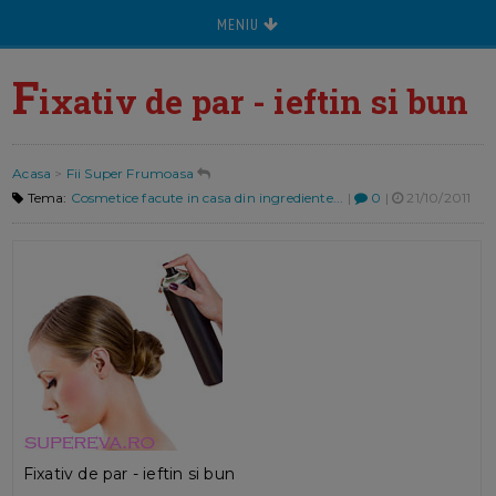
MENIU
F
ixativ de par - ieftin si bun
Acasa
>
Fii Super Frumoasa
Tema:
Cosmetice facute in casa din ingrediente...
|
0
|
21/10/2011
Fixativ de par - ieftin si bun