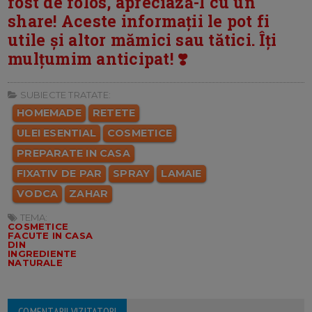
fost de folos, apreciază-l cu un
share! Aceste informații le pot fi
utile și altor mămici sau tătici. Îți
mulțumim anticipat! ❣️
SUBIECTE TRATATE:
HOMEMADE
RETETE
ULEI ESENTIAL
COSMETICE
PREPARATE IN CASA
FIXATIV DE PAR
SPRAY
LAMAIE
VODCA
ZAHAR
TEMA:
COSMETICE
FACUTE IN CASA
DIN
INGREDIENTE
NATURALE
COMENTARII VIZITATORI