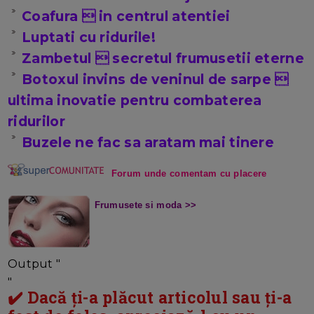
Coafura  in centrul atentiei
Luptati cu ridurile!
Zambetul  secretul frumusetii eterne
Botoxul invins de veninul de sarpe 
ultima inovatie pentru combaterea
ridurilor
Buzele ne fac sa aratam mai tinere
Forum unde comentam cu placere
Frumusete si moda >>
Output "
"
✔️ Dacă ți-a plăcut articolul sau ți-a