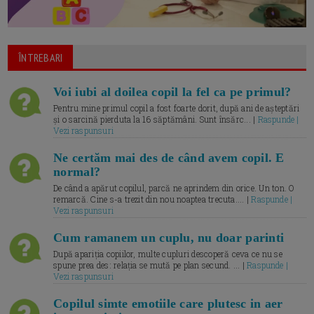
ÎNTREBARI
Voi iubi al doilea copil la fel ca pe primul?
Pentru mine primul copil a fost foarte dorit, după ani de așteptări
și o sarcină pierduta la 16 săptămâni. Sunt însărc... |
Raspunde |
Vezi raspunsuri
Ne certăm mai des de când avem copil. E
normal?
De când a apărut copilul, parcă ne aprindem din orice. Un ton. O
remarcă. Cine s-a trezit din nou noaptea trecuta.... |
Raspunde |
Vezi raspunsuri
Cum ramanem un cuplu, nu doar parinti
După apariția copiilor, multe cupluri descoperă ceva ce nu se
spune prea des: relația se mută pe plan secund. ... |
Raspunde |
Vezi raspunsuri
Copilul simte emotiile care plutesc in aer