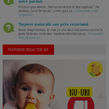
intre parinti
Părinții spun deseori: „Noi nu ne certăm în fața copilului.” „Ne
abținem, ca să fie liniște.” „Avem grijă să... |
Raspunde | Vezi
raspunsuri
Naștere naturală sau prin cezariană
Bună, Dragi mămici, aș vrea să știu dacă cele care au născut la
peste 38 de ani, ce ați ales: nașterea naturală sau p... |
Raspunde |
Vezi raspunsuri
PROPUNERI REDACTOR SEF