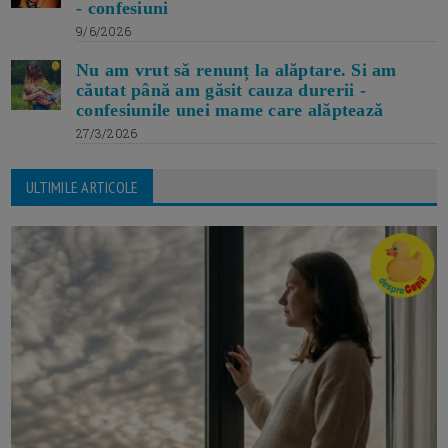
- confesiuni
9/6/2026
Nu am vrut să renunț la alăptare. Si am
căutat până am găsit cauza durerii -
confesiunile unei mame care alăptează
27/3/2026
ULTIMILE ARTICOLE