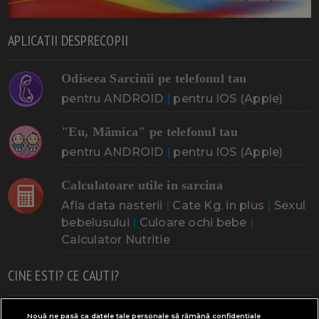
APLICATII DESPRECOPII
Odiseea Sarcinii pe telefonul tau
pentru ANDROID
|
pentru IOS (Apple)
"Eu, Mămica" pe telefonul tau
pentru ANDROID
|
pentru IOS (Apple)
Calculatoare utile in sarcina
Afla data nasterii
|
Cate Kg. in plus
|
Sexul
bebelusului
|
Culoare ochi bebe
|
Calculator Nutritie
CINE ESTI? CE CAUTI?
Doresc un copil
Adoptia
Probleme cu sarcina
Nouă ne pasă ca datele tale personale să rămână confidențiale