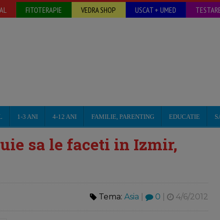
AL
FITOTERAPIE
VEDRA SHOP
USCAT + UMED
TESTARE
L
1-3 ANI
4-12 ANI
FAMILIE, PARENTING
EDUCATIE
S
ie sa le faceti in Izmir,
Tema:
Asia
|
0
|
4/6/2012