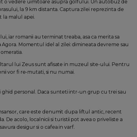
ut o vedere uimitoare asupra golfului. Un autobuz de
orasului, la 9 km distanta. Captura zilei reprezinta de
 la malul apei.
i, iar romanii au terminat treaba, asa ca merita sa
e la Agora. Momentul idel al zilei: dimineata devreme sau
lomeratia.
ltarul lui Zeus sunt afisate in muzeul site-ului. Pentru
nii vor fi re-mutati, si nu numai.
 ghid personal. Daca sunteti intr-un grup cu trei sau
Ansansor, care este denumit dupa liftul antic, recent
 De acolo, localnicii si turistii pot avea o priveliste a
savura desigur si o cafea in varf.