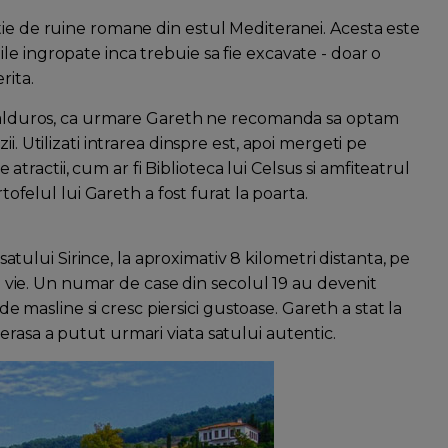
tie de ruine romane din estul Mediteranei. Acesta este
e ingropate inca trebuie sa fie excavate - doar o
rita.
i calduros, ca urmare Gareth ne recomanda sa optam
i. Utilizati intrarea dinspre est, apoi mergeti pe
ractii, cum ar fi Biblioteca lui Celsus si amfiteatrul
rtofelul lui Gareth a fost furat la poarta.
 satului Sirince, la aproximativ 8 kilometri distanta, pe
 de vie. Un numar de case din secolul 19 au devenit
 de masline si cresc piersici gustoase. Gareth a stat la
rasa a putut urmari viata satului autentic.