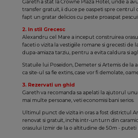
Gareth a stat la Crowne Plaza Hotel, unde a av
transfer gratuit, ii duce pe oaspeti spre centrul 
fapt un gratar delicios cu peste proaspat pescuit
2. In stil Grecesc
Alexandru cel Mare a inceput construirea orasulu
faceti o vizita la vestigiile romane si grecesti d
dupa-amiaza tarziu, pentru a evita caldura si ag
Statuile lui Poseidon, Demeter si Artemis de la a
ca site-ul sa fie extins, case vor fi demolate, oame
3. Rezervati un ghid
Gareth va recomanda sa apelati la ajutorul unui
mai multe persoane, veti economisi bani serios.
Ultimul punct de vizita in oras a fost districtul 
renovat si gratuit, inchis intr-un turn din caramida.
orasului Izmir de la o altitudine de 50m - puteti 