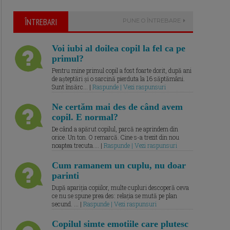
ÎNTREBARI
PUNE O ÎNTREBARE
Voi iubi al doilea copil la fel ca pe
primul?
Pentru mine primul copil a fost foarte dorit, după ani
de așteptări și o sarcină pierduta la 16 săptămâni.
Sunt însărc... |
Raspunde | Vezi raspunsuri
Ne certăm mai des de când avem
copil. E normal?
De când a apărut copilul, parcă ne aprindem din
orice. Un ton. O remarcă. Cine s-a trezit din nou
noaptea trecuta.... |
Raspunde | Vezi raspunsuri
Cum ramanem un cuplu, nu doar
parinti
După apariția copiilor, multe cupluri descoperă ceva
ce nu se spune prea des: relația se mută pe plan
secund. ... |
Raspunde | Vezi raspunsuri
Copilul simte emotiile care plutesc