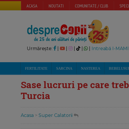
ACASA
NOUTATI
COMUNITATE / CLUB
SPECI
Urmărește:
|
|
|
|
|
Intreabă I-MAMI
FERTILITATE
SARCINA
NASTEREA
BEBELUSU
Sase lucruri pe care trebu
Turcia
Acasa
>
Super Calatorii