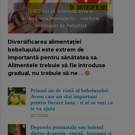
11 NU-uri in diversificarea și
alimentația bebelușului - conform
Academiei de Pediatrie
16/7/2026
AUTOR: EDITOR DC.
Diversificarea alimentației
bebelușului este extrem de
importantă pentru sănătatea sa.
Alimentele trebuie să fie introduse
gradual, nu trebuie să ne
...
Primul an de viață al bebelușului:
Avem cate un sfat important
pentru fiecare luna - si ai sa vezi ca
te va ajuta
10/7/2026
Depresia postnatala sau baletul
dintre dragoste, emotii, hormoni si