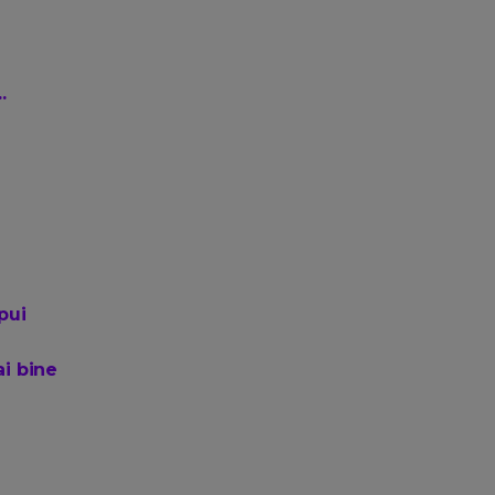
.
pui
ai bine