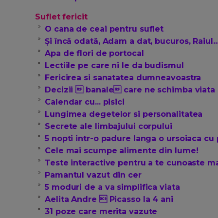
Suflet fericit
O cana de ceai pentru suflet
Şi încă odată, Adam a dat, bucuros, Raiul...
Apa de flori de portocal
Lectiile pe care ni le da budismul
Fericirea si sanatatea dumneavoastra
Decizii  banale care ne schimba viata
Calendar cu... pisici
Lungimea degetelor si personalitatea
Secrete ale limbajului corpului
5 nopti intr-o padure langa o ursoiaca cu 
Cele mai scumpe alimente din lume!
Teste interactive pentru a te cunoaste m
Pamantul vazut din cer
5 moduri de a va simplifica viata
Aelita Andre  Picasso la 4 ani
31 poze care merita vazute