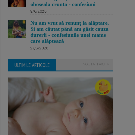
oboseala crunta - confesiuni
9/6/2026
Nu am vrut să renunț la alăptare.
Si am căutat până am găsit cauza
durerii - confesiunile unei mame
care alăptează
27/3/2026
ULTIMILE ARTICOLE
NOUTATI AICI