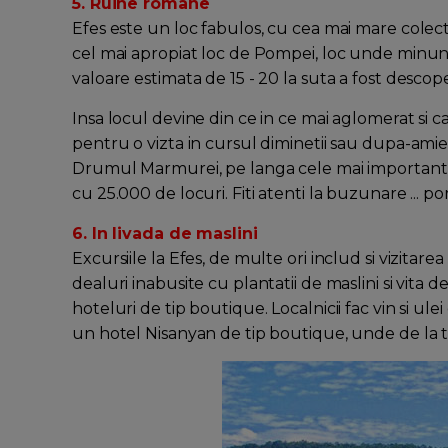
5. Ruine romane
Efes este un loc fabulos, cu cea mai mare colec
cel mai apropiat loc de Pompei, loc unde minunil
valoare estimata de 15 - 20 la suta a fost descope
Insa locul devine din ce in ce mai aglomerat s
pentru o vizta in cursul diminetii sau dupa-amiezi
Drumul Marmurei, pe langa cele mai importante at
cu 25.000 de locuri. Fiti atenti la buzunare ... po
6. In livada de maslini
Excursiile la Efes, de multe ori includ si vizitarea
dealuri inabusite cu plantatii de maslini si vita
hoteluri de tip boutique. Localnicii fac vin si ulei
un hotel Nisanyan de tip boutique, unde de la te