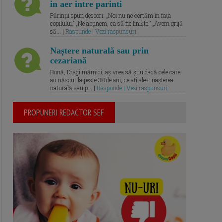
in aer intre parinti
Părinții spun deseori: „Noi nu ne certăm în fața
copilului.” „Ne abținem, ca să fie liniște.” „Avem grijă
să... |
Raspunde | Vezi raspunsuri
Naștere naturală sau prin
cezariană
Bună, Dragi mămici, aș vrea să știu dacă cele care
au născut la peste 38 de ani, ce ați ales: nașterea
naturală sau p... |
Raspunde | Vezi raspunsuri
PROPUNERI REDACTOR SEF