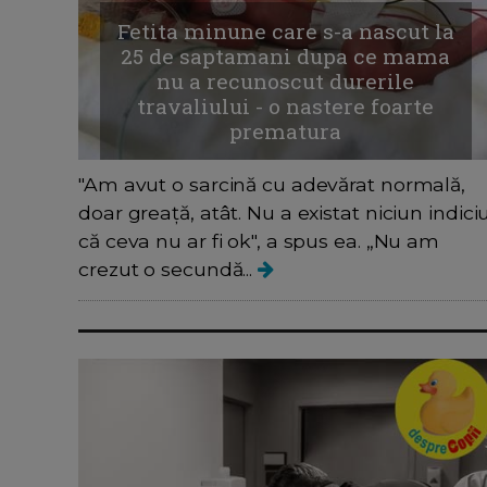
Fetita minune care s-a nascut la
25 de saptamani dupa ce mama
nu a recunoscut durerile
travaliului - o nastere foarte
prematura
"Am avut o sarcină cu adevărat normală,
doar greață, atât. Nu a existat niciun indici
că ceva nu ar fi ok", a spus ea. „Nu am
crezut o secundă...