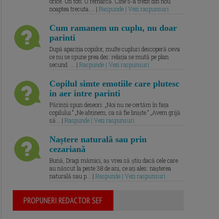
orice. Un ton. O remarcă. Cine s-a trezit din nou
noaptea trecuta.... |
Raspunde | Vezi raspunsuri
Cum ramanem un cuplu, nu doar
parinti
După apariția copiilor, multe cupluri descoperă ceva
ce nu se spune prea des: relația se mută pe plan
secund. ... |
Raspunde | Vezi raspunsuri
Copilul simte emotiile care plutesc
in aer intre parinti
Părinții spun deseori: „Noi nu ne certăm în fața
copilului.” „Ne abținem, ca să fie liniște.” „Avem grijă
să... |
Raspunde | Vezi raspunsuri
Naștere naturală sau prin
cezariană
Bună, Dragi mămici, aș vrea să știu dacă cele care
au născut la peste 38 de ani, ce ați ales: nașterea
naturală sau p... |
Raspunde | Vezi raspunsuri
PROPUNERI REDACTOR SEF