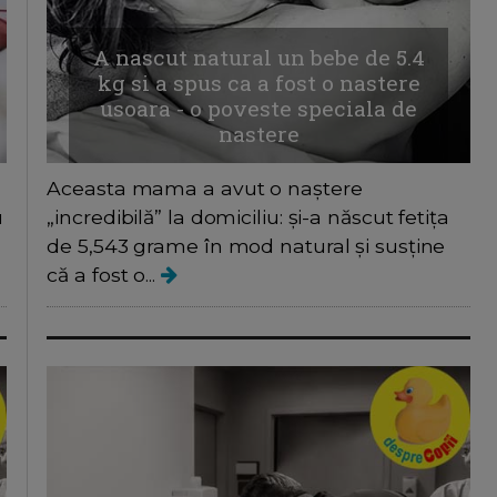
A nascut natural un bebe de 5.4
kg si a spus ca a fost o nastere
usoara - o poveste speciala de
nastere
Aceasta mama a avut o naștere
u
„incredibilă” la domiciliu: și-a născut fetița
de 5,543 grame în mod natural și susține
că a fost o...