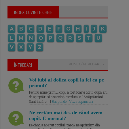
INDEX CUVINTE CHEIE
A
B
C
D
E
F
G
H
I
J
K
L
M
N
O
P
Q
R
S
T
U
V
X
Y
Z
ÎNTREBARI
PUNE O ÎNTREBARE
Voi iubi al doilea copil la fel ca pe
primul?
Pentru mine primul copil a fost foarte dorit, după ani
de așteptări și o sarcină pierduta la 16 săptămâni.
Sunt însărc... |
Raspunde | Vezi raspunsuri
Ne certăm mai des de când avem
copil. E normal?
De când a apărut copilul, parcă ne aprindem din