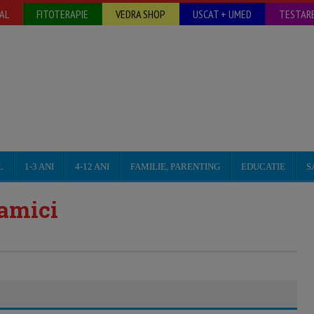
AL
FITOTERAPIE
VEDRA SHOP
USCAT + UMED
TESTARE
L
1-3 ANI
4-12 ANI
FAMILIE, PARENTING
EDUCATIE
S
mamici