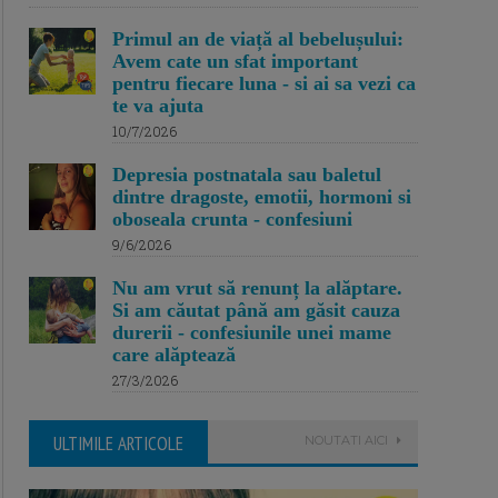
Primul an de viață al bebelușului:
Avem cate un sfat important
pentru fiecare luna - si ai sa vezi ca
te va ajuta
10/7/2026
Depresia postnatala sau baletul
dintre dragoste, emotii, hormoni si
oboseala crunta - confesiuni
9/6/2026
Nu am vrut să renunț la alăptare.
Si am căutat până am găsit cauza
durerii - confesiunile unei mame
care alăptează
27/3/2026
ULTIMILE ARTICOLE
NOUTATI AICI