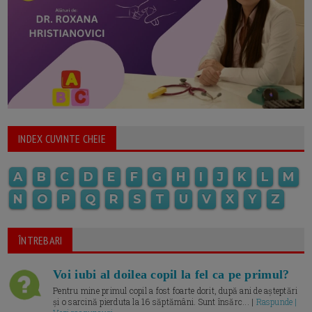
INDEX CUVINTE CHEIE
A
B
C
D
E
F
G
H
I
J
K
L
M
N
O
P
Q
R
S
T
U
V
X
Y
Z
ÎNTREBARI
Voi iubi al doilea copil la fel ca pe primul?
Pentru mine primul copil a fost foarte dorit, după ani de așteptări
și o sarcină pierduta la 16 săptămâni. Sunt însărc... |
Raspunde |