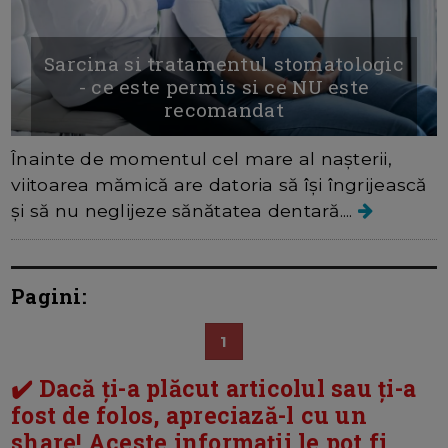
Sarcina si tratamentul stomatologic
- ce este permis si ce NU este
recomandat
Înainte de momentul cel mare al nașterii,
viitoarea mămică are datoria să își îngrijească
și să nu neglijeze sănătatea dentară....
Pagini:
1
✔️ Dacă ți-a plăcut articolul sau ți-a
fost de folos, apreciază-l cu un
share! Aceste informații le pot fi