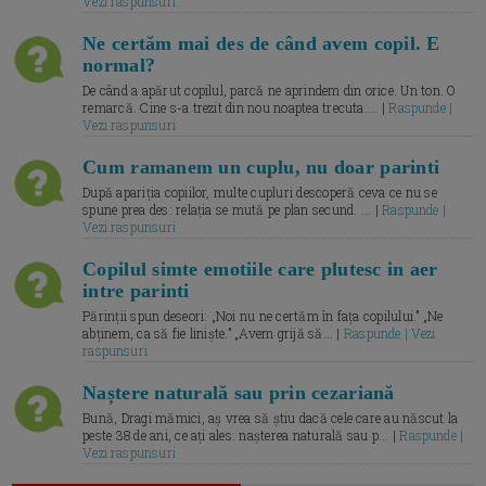
Vezi raspunsuri
Ne certăm mai des de când avem copil. E
normal?
De când a apărut copilul, parcă ne aprindem din orice. Un ton. O
remarcă. Cine s-a trezit din nou noaptea trecuta.... |
Raspunde |
Vezi raspunsuri
Cum ramanem un cuplu, nu doar parinti
După apariția copiilor, multe cupluri descoperă ceva ce nu se
spune prea des: relația se mută pe plan secund. ... |
Raspunde |
Vezi raspunsuri
Copilul simte emotiile care plutesc in aer
intre parinti
Părinții spun deseori: „Noi nu ne certăm în fața copilului.” „Ne
abținem, ca să fie liniște.” „Avem grijă să... |
Raspunde | Vezi
raspunsuri
Naștere naturală sau prin cezariană
Bună, Dragi mămici, aș vrea să știu dacă cele care au născut la
peste 38 de ani, ce ați ales: nașterea naturală sau p... |
Raspunde |
Vezi raspunsuri