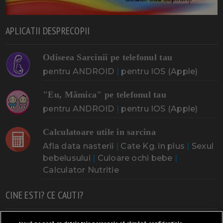
APLICATII DESPRECOPII
Odiseea Sarcinii pe telefonul tau
pentru ANDROID
|
pentru IOS (Apple)
"Eu, Mămica" pe telefonul tau
pentru ANDROID
|
pentru IOS (Apple)
Calculatoare utile in sarcina
Afla data nasterii
|
Cate Kg. in plus
|
Sexul
bebelusului
|
Culoare ochi bebe
|
Calculator Nutritie
CINE ESTI? CE CAUTI?
Doresc un copil
Adoptia
Probleme cu sarcina