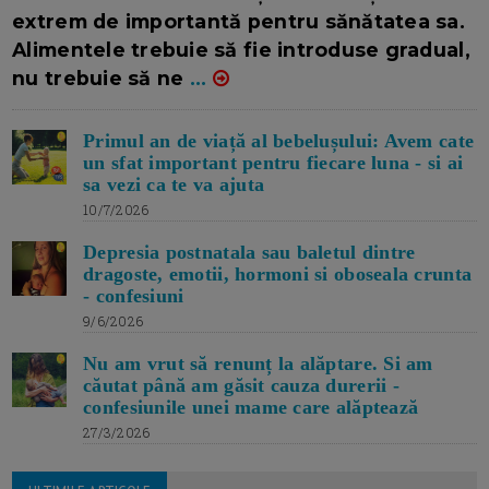
extrem de importantă pentru sănătatea sa.
Alimentele trebuie să fie introduse gradual,
nu trebuie să ne
...
Primul an de viață al bebelușului: Avem cate
un sfat important pentru fiecare luna - si ai
sa vezi ca te va ajuta
10/7/2026
Depresia postnatala sau baletul dintre
dragoste, emotii, hormoni si oboseala crunta
- confesiuni
9/6/2026
Nu am vrut să renunț la alăptare. Si am
căutat până am găsit cauza durerii -
confesiunile unei mame care alăptează
27/3/2026