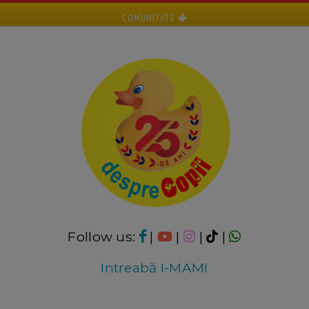
COMUNITATE
Follow us:
|
|
|
|
Intreabă I-MAMI