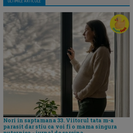
ULTIMILE ARTICOLE
Nori in saptamana 33. Viitorul tata m-a
parasit dar stiu ca voi fi o mama singura
puternica - jurnal de sarcina