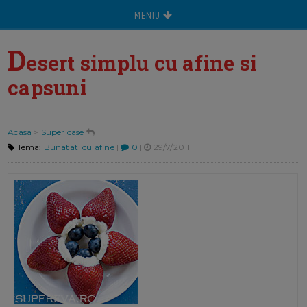
MENIU
D
esert simplu cu afine si
capsuni
Acasa
>
Super case
Tema:
Bunatati cu afine
|
0
|
29/7/2011