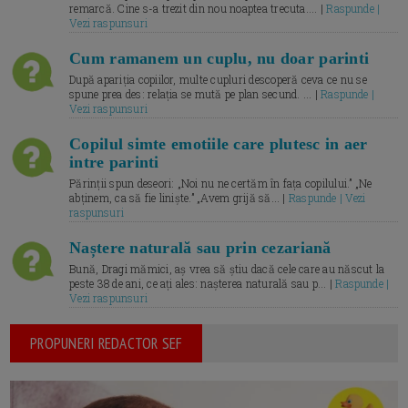
remarcă. Cine s-a trezit din nou noaptea trecuta.... |
Raspunde |
Vezi raspunsuri
Cum ramanem un cuplu, nu doar parinti
După apariția copiilor, multe cupluri descoperă ceva ce nu se
spune prea des: relația se mută pe plan secund. ... |
Raspunde |
Vezi raspunsuri
Copilul simte emotiile care plutesc in aer
intre parinti
Părinții spun deseori: „Noi nu ne certăm în fața copilului.” „Ne
abținem, ca să fie liniște.” „Avem grijă să... |
Raspunde | Vezi
raspunsuri
Naștere naturală sau prin cezariană
Bună, Dragi mămici, aș vrea să știu dacă cele care au născut la
peste 38 de ani, ce ați ales: nașterea naturală sau p... |
Raspunde |
Vezi raspunsuri
PROPUNERI REDACTOR SEF