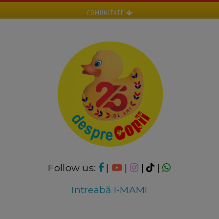
COMUNITATE
Follow us:
|
|
|
|
Intreabă I-MAMI