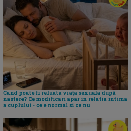
Cand poate fi reluata viața sexuala după
nastere? Ce modificari apar in relatia intima
a cuplului - ce e normal si ce nu