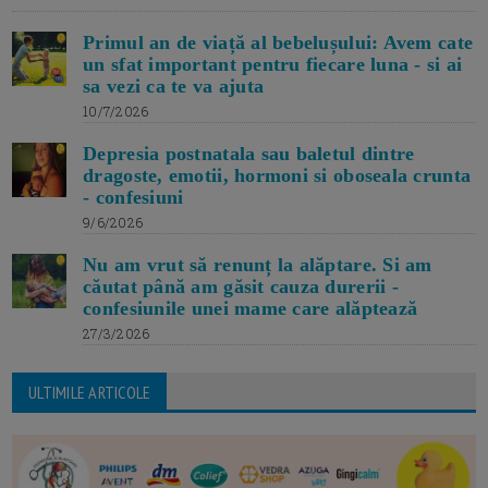
Primul an de viață al bebelușului: Avem cate
un sfat important pentru fiecare luna - si ai
sa vezi ca te va ajuta
10/7/2026
Depresia postnatala sau baletul dintre
dragoste, emotii, hormoni si oboseala crunta
- confesiuni
9/6/2026
Nu am vrut să renunț la alăptare. Si am
căutat până am găsit cauza durerii -
confesiunile unei mame care alăptează
27/3/2026
ULTIMILE ARTICOLE