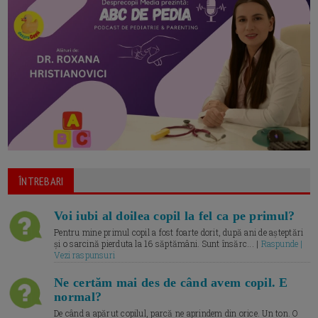
ÎNTREBARI
Voi iubi al doilea copil la fel ca pe primul?
Pentru mine primul copil a fost foarte dorit, după ani de așteptări
și o sarcină pierduta la 16 săptămâni. Sunt însărc... |
Raspunde |
Vezi raspunsuri
Ne certăm mai des de când avem copil. E
normal?
De când a apărut copilul, parcă ne aprindem din orice. Un ton. O