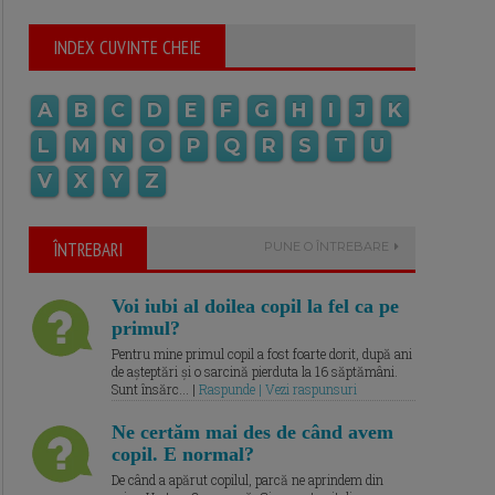
INDEX CUVINTE CHEIE
A
B
C
D
E
F
G
H
I
J
K
L
M
N
O
P
Q
R
S
T
U
V
X
Y
Z
ÎNTREBARI
PUNE O ÎNTREBARE
Voi iubi al doilea copil la fel ca pe
primul?
Pentru mine primul copil a fost foarte dorit, după ani
de așteptări și o sarcină pierduta la 16 săptămâni.
Sunt însărc... |
Raspunde | Vezi raspunsuri
Ne certăm mai des de când avem
copil. E normal?
De când a apărut copilul, parcă ne aprindem din