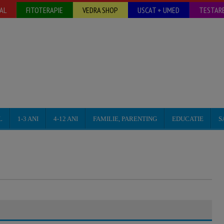
AL
FITOTERAPIE
VEDRA SHOP
USCAT + UMED
TESTARE
L
1-3 ANI
4-12 ANI
FAMILIE, PARENTING
EDUCATIE
S