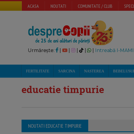
ACASA
NOUTATI
COMUNITATE / CLUB
SPECI
Urmărește:
|
|
|
|
|
Intreabă I-MAMI
FERTILITATE
SARCINA
NASTEREA
BEBELUSU
educatie timpurie
NOUTATI EDUCATIE TIMPURIE