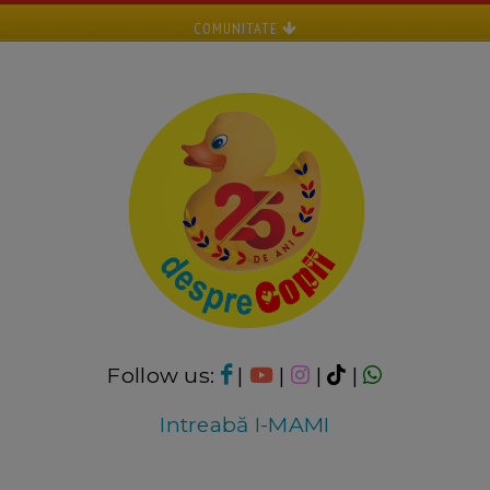
COMUNITATE
Follow us:
|
|
|
|
Intreabă I-MAMI