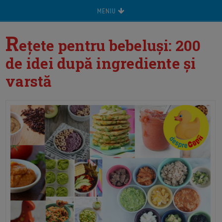
MENIU
R
ețete pentru bebeluși: 200
de idei după ingrediente și
varstă