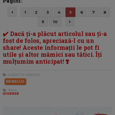
Pagini:
1
2
3
4
5
6
7
8
9
10
✔️ Dacă ți-a plăcut articolul sau ți-a
fost de folos, apreciază-l cu un
share! Aceste informații le pot fi
utile și altor mămici sau tătici. Îți
mulțumim anticipat! ❣️
SUBIECTE TRATATE:
BEBELUS
TEMA:
DIVERSE