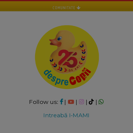
COMUNITATE
Follow us:
|
|
|
|
Intreabă I-MAMI