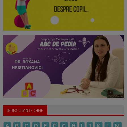
INDEX CUVINTE CHEIE
A
B
C
D
E
F
G
H
I
J
K
L
M