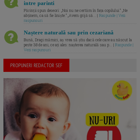
intre parinti
Părinții spun deseori: „Noi nu ne certăm în fața copilului.” „Ne
abținem, ca să fie liniște.” „Avem grijă să... |
Raspunde | Vezi
raspunsuri
Naștere naturală sau prin cezariană
Bună, Dragi mămici, aș vrea să știu dacă cele care au născut la
peste 38 de ani, ce ați ales: nașterea naturală sau p... |
Raspunde |
Vezi raspunsuri
PROPUNERI REDACTOR SEF