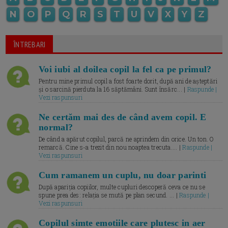
N
O
P
Q
R
S
T
U
V
X
Y
Z
ÎNTREBARI
Voi iubi al doilea copil la fel ca pe primul?
Pentru mine primul copil a fost foarte dorit, după ani de așteptări
și o sarcină pierduta la 16 săptămâni. Sunt însărc... |
Raspunde |
Vezi raspunsuri
Ne certăm mai des de când avem copil. E
normal?
De când a apărut copilul, parcă ne aprindem din orice. Un ton. O
remarcă. Cine s-a trezit din nou noaptea trecuta.... |
Raspunde |
Vezi raspunsuri
Cum ramanem un cuplu, nu doar parinti
După apariția copiilor, multe cupluri descoperă ceva ce nu se
spune prea des: relația se mută pe plan secund. ... |
Raspunde |
Vezi raspunsuri
Copilul simte emotiile care plutesc in aer