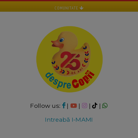
COMUNITATE
Follow us:
|
|
|
|
Intreabă I-MAMI