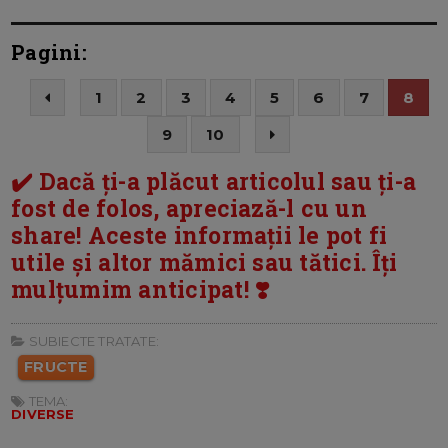
Pagini:
1
2
3
4
5
6
7
8
9
10
✔️ Dacă ți-a plăcut articolul sau ți-a
fost de folos, apreciază-l cu un
share! Aceste informații le pot fi
utile și altor mămici sau tătici. Îți
mulțumim anticipat! ❣️
SUBIECTE TRATATE:
FRUCTE
TEMA:
DIVERSE