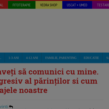
AL
FITOTERAPIE
VEDRA SHOP
USCAT + UMED
TESTARE
L
1-3 ANI
4-12 ANI
FAMILIE, PARENTING
EDUCATIE
S
nveți să comunici cu mine.
resiv al părinților si cum
ajele noastre
inti