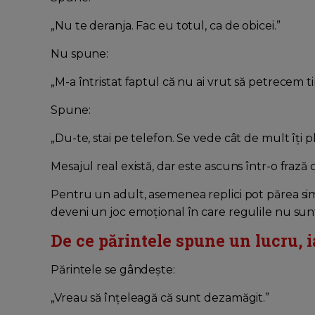
„Nu te deranja. Fac eu totul, ca de obicei.”
Nu spune:
„M-a întristat faptul că nu ai vrut să petrecem
Spune:
„Du-te, stai pe telefon. Se vede cât de mult îți
Mesajul real există, dar este ascuns într-o frază c
Pentru un adult, asemenea replici pot părea si
deveni un joc emoțional în care regulile nu sunt
De ce părintele spune un lucru, i
Părintele se gândește:
„Vreau să înțeleagă că sunt dezamăgit.”