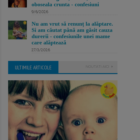
oboseala crunta - confesiuni
9/6/2026
Nu am vrut să renunț la alăptare.
Si am căutat până am găsit cauza
durerii - confesiunile unei mame
care alăptează
27/3/2026
ULTIMILE ARTICOLE
NOUTATI AICI