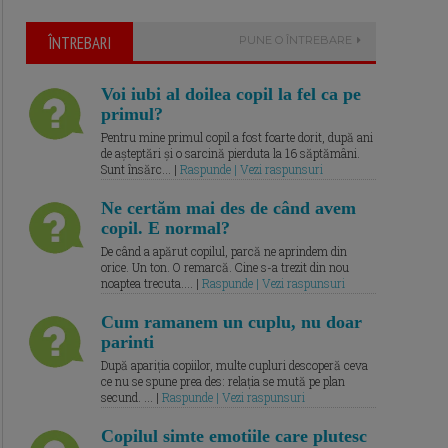
ÎNTREBARI
PUNE O ÎNTREBARE
Voi iubi al doilea copil la fel ca pe
primul?
Pentru mine primul copil a fost foarte dorit, după ani
de așteptări și o sarcină pierduta la 16 săptămâni.
Sunt însărc... |
Raspunde | Vezi raspunsuri
Ne certăm mai des de când avem
copil. E normal?
De când a apărut copilul, parcă ne aprindem din
orice. Un ton. O remarcă. Cine s-a trezit din nou
noaptea trecuta.... |
Raspunde | Vezi raspunsuri
Cum ramanem un cuplu, nu doar
parinti
După apariția copiilor, multe cupluri descoperă ceva
ce nu se spune prea des: relația se mută pe plan
secund. ... |
Raspunde | Vezi raspunsuri
Copilul simte emotiile care plutesc