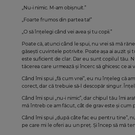
„Nu-i nimic. M-am obișnuit.”
„Foarte frumos din partea ta!”
„O să înțelegi când vei avea și tu copii.”
Poate că, atunci când le spui, nu vrei să mă răne
găsești cuvintele potrivite. Poate așa ai auzit și 
este suficient de clar. Dar eu sunt copilul tău. 
tăcerea care urmează și încerc să ghicesc ce ai vr
Când îmi spui „fă cum vrei”, eu nu înțeleg că am
corect, dar că trebuie să-l descopăr singur. Înțel
Când îmi spui „nu-i nimic”, dar chipul tău îmi arat
mă întreb ce am făcut, cât de grav este și cum p
Când îmi spui „după câte fac eu pentru tine”, nu 
pe care mi le oferi au un preț. Și încep să mă te