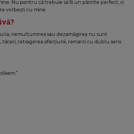
ne. Nu pentru că trebuie să fii un părinte perfect, ci
are vorbești cu mine.
ivă?
furia, nemulțumirea sau dezamăgirea nu sunt
e, tăceri, retragerea afecțiunii, remarci cu dublu sens
ilisem.”
”