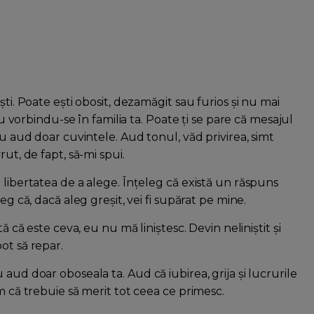
ști. Poate ești obosit, dezamăgit sau furios și nu mai
tu vorbindu-se în familia ta. Poate ți se pare că mesajul
Nu aud doar cuvintele. Aud tonul, văd privirea, simt
ut, de fapt, să-mi spui.
 libertatea de a alege. Înțeleg că există un răspuns
eg că, dacă aleg greșit, vei fi supărat pe mine.
ă că este ceva, eu nu mă liniștesc. Devin neliniștit și
ot să repar.
aud doar oboseala ta. Aud că iubirea, grija și lucrurile
m că trebuie să merit tot ceea ce primesc.