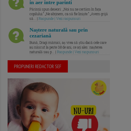
in aer intre parinti
Părinții spun deseori: „Noi nu ne certăm în fața
copilului.” „Ne abținem, ca să fie liniște.” „Avem grijă
să... |
Raspunde | Vezi raspunsuri
Naștere naturală sau prin
cezariană
Bună, Dragi mămici, aș vrea să știu dacă cele care
au născut la peste 38 de ani, ce ați ales: nașterea
naturală sau p... |
Raspunde | Vezi raspunsuri
PROPUNERI REDACTOR SEF