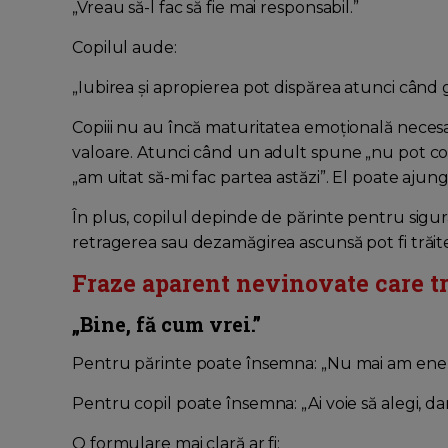
„Vreau să-l fac să fie mai responsabil.”
Copilul aude:
„Iubirea și apropierea pot dispărea atunci când 
Copiii nu au încă maturitatea emoțională nece
valoare. Atunci când un adult spune „nu pot co
„am uitat să-mi fac partea astăzi”. El poate ajun
În plus, copilul depinde de părinte pentru sigur
retragerea sau dezamăgirea ascunsă pot fi trăit
Fraze aparent nevinovate care t
„Bine, fă cum vrei.”
Pentru părinte poate însemna: „Nu mai am energ
Pentru copil poate însemna: „Ai voie să alegi, da
O formulare mai clară ar fi: