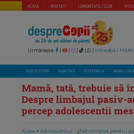
ACASA
NOUTATI
COMUNITATE / CLUB
SPECI
Urmărește:
|
|
|
|
|
Intreabă I-MAMI
FERTILITATE
SARCINA
NASTEREA
BEBELUSU
Mamă, tată, trebuie să î
Despre limbajul pasiv-ag
percep adolescentii mes
Acasa
>
Adolescentul - ghid complet pentru par