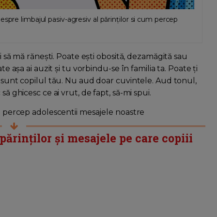
spre limbajul pasiv-agresiv al părinților si cum percep
ei să mă rănești. Poate ești obosită, dezamăgită sau
te așa ai auzit și tu vorbindu-se în familia ta. Poate ți
u sunt copilul tău. Nu aud doar cuvintele. Aud tonul,
să ghicesc ce ai vrut, de fapt, să-mi spui.
um percep adolescentii mesajele noastre
ărinților și mesajele pe care copiii