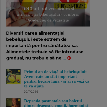
11 NU-uri in diversificarea și
alimentația bebelușului - conform
Academiei de Pediatrie
16/7/2026
AUTOR: EDITOR DC.
Diversificarea alimentației
bebelușului este extrem de
importantă pentru sănătatea sa.
Alimentele trebuie să fie introduse
gradual, nu trebuie să ne
...
Primul an de viață al bebelușului:
Avem cate un sfat important
pentru fiecare luna - si ai sa vezi ca
te va ajuta
10/7/2026
Depresia postnatala sau baletul
dintre dragoste, emotii, hormoni si