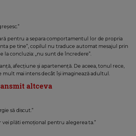
greșesc.”
sară pentru a separa comportamentul lor de propria
nta pe tine”, copilul nu traduce automat mesajul prin
ge la concluzia: „nu sunt de încredere”.
anță, afecțiune și apartenență. De aceea, tonul rece,
e mult mai intens decât își imaginează adultul.
ransmit altceva
ie să discut.”
r vei plăti emoțional pentru alegerea ta.”