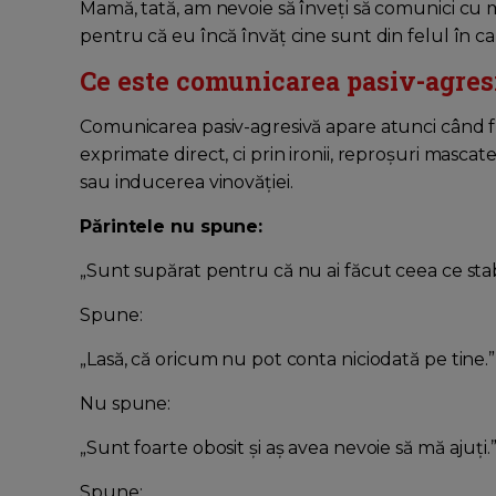
Mamă, tată, am nevoie să înveți să comunici cu mi
pentru că eu încă învăț cine sunt din felul în c
Ce este comunicarea pasiv-agres
Comunicarea pasiv-agresivă apare atunci când 
exprimate direct, ci prin ironii, reproșuri mascat
sau inducerea vinovăției.
Părintele nu spune:
„Sunt supărat pentru că nu ai făcut ceea ce stab
Spune:
„Lasă, că oricum nu pot conta niciodată pe tine.”
Nu spune:
„Sunt foarte obosit și aș avea nevoie să mă ajuți.
Spune: