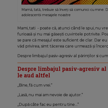
Mamă, tată, trebuie să înveți să comunici cu mine. De
adolescentii mesajele noastre
Mami, tati - poate că, atunci când le spui, nu vr
furioasă și nu mai găsești cuvintele potrivite. Poa
se pare că mesajul este suficient de clar. Dar e
văd privirea, simt tăcerea care urmează și încerc 
Despre limbajul pasiv-agresiv al părinților si c
Despre limbajul pasiv-agresiv al p
le aud altfel
„Bine, fă cum vrei.”
„Lasă, nu mai am nevoie de ajutor.”
„După câte fac eu pentru tine…”