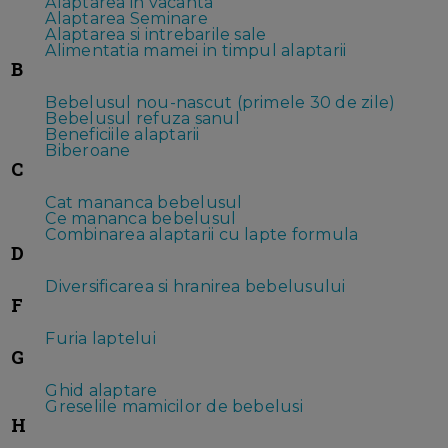
Alaptarea in vacanta
Alaptarea Seminare
Alaptarea si intrebarile sale
Alimentatia mamei in timpul alaptarii
B
Bebelusul nou-nascut (primele 30 de zile)
Bebelusul refuza sanul
Beneficiile alaptarii
Biberoane
C
Cat mananca bebelusul
Ce mananca bebelusul
Combinarea alaptarii cu lapte formula
D
Diversificarea si hranirea bebelusului
F
Furia laptelui
G
Ghid alaptare
Greselile mamicilor de bebelusi
H