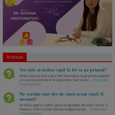
ÎNTREBARI
Voi iubi al doilea copil la fel ca pe primul?
Pentru mine primul copil a fost foarte dorit, după ani de așteptări
și o sarcină pierduta la 16 săptămâni. Sunt însărc... |
Raspunde |
Vezi raspunsuri
Ne certăm mai des de când avem copil. E
normal?
De când a apărut copilul, parcă ne aprindem din orice. Un ton. O
remarcă. Cine s-a trezit din nou noaptea trecuta.... |
Raspunde |
Vezi raspunsuri