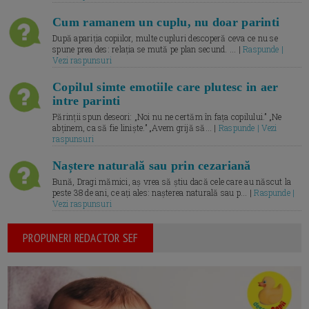
Cum ramanem un cuplu, nu doar parinti
După apariția copiilor, multe cupluri descoperă ceva ce nu se
spune prea des: relația se mută pe plan secund. ... |
Raspunde |
Vezi raspunsuri
Copilul simte emotiile care plutesc in aer
intre parinti
Părinții spun deseori: „Noi nu ne certăm în fața copilului.” „Ne
abținem, ca să fie liniște.” „Avem grijă să... |
Raspunde | Vezi
raspunsuri
Naștere naturală sau prin cezariană
Bună, Dragi mămici, aș vrea să știu dacă cele care au născut la
peste 38 de ani, ce ați ales: nașterea naturală sau p... |
Raspunde |
Vezi raspunsuri
PROPUNERI REDACTOR SEF