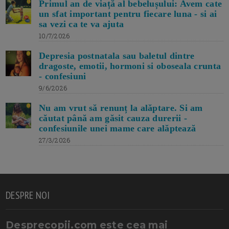
Primul an de viață al bebelușului: Avem cate
un sfat important pentru fiecare luna - si ai
sa vezi ca te va ajuta
10/7/2026
Depresia postnatala sau baletul dintre
dragoste, emotii, hormoni si oboseala crunta
- confesiuni
9/6/2026
Nu am vrut să renunț la alăptare. Si am
căutat până am găsit cauza durerii -
confesiunile unei mame care alăptează
27/3/2026
DESPRE NOI
Desprecopii.com este cea mai