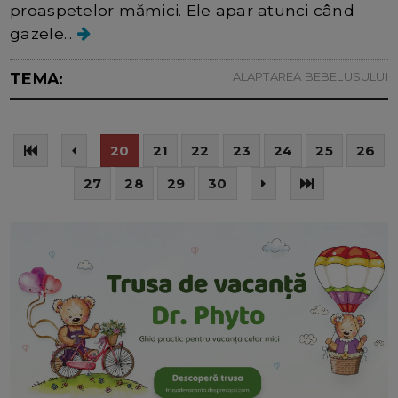
proaspetelor mămici. Ele apar atunci când
gazele...
TEMA:
ALAPTAREA BEBELUSULUI
20
21
22
23
24
25
26
27
28
29
30