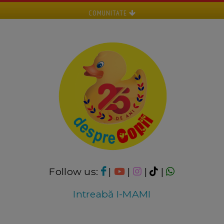
COMUNITATE
Follow us:
|
|
|
|
Intreabă I-MAMI