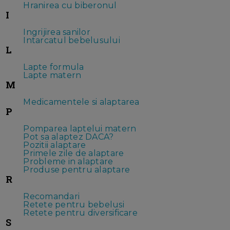
Hranirea cu biberonul
I
Ingrijirea sanilor
Intarcatul bebelusului
L
Lapte formula
Lapte matern
M
Medicamentele si alaptarea
P
Pomparea laptelui matern
Pot sa alaptez DACA?
Pozitii alaptare
Primele zile de alaptare
Probleme in alaptare
Produse pentru alaptare
R
Recomandari
Retete pentru bebelusi
Retete pentru diversificare
S