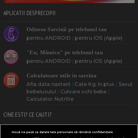
APLICATII DESPRECOPII
Odiseea Sarcinii pe telefonul tau
pentru ANDROID
|
pentru IOS (Apple)
"Eu, Mămica" pe telefonul tau
pentru ANDROID
|
pentru IOS (Apple)
Calculatoare utile in sarcina
Afla data nasterii
|
Cate Kg. in plus
|
Sexul
bebelusului
|
Culoare ochi bebe
|
Calculator Nutritie
CINE ESTI? CE CAUTI?
Doresc un copil
Adoptia
Probleme cu sarcina
Nouă ne pasă ca datele tale personale să rămână confidențiale