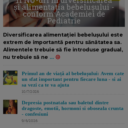
și alimentația bebelușului -
conform Academiei de
Pediatrie
16/7/2026
AUTOR: EDITOR DC.
Diversificarea alimentației bebelușului este
extrem de importantă pentru sănătatea sa.
Alimentele trebuie să fie introduse gradual,
nu trebuie să ne
...
Primul an de viață al bebelușului: Avem cate
un sfat important pentru fiecare luna - si ai
sa vezi ca te va ajuta
10/7/2026
Depresia postnatala sau baletul dintre
dragoste, emotii, hormoni si oboseala crunta
- confesiuni
9/6/2026