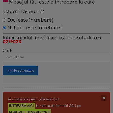
Mesajul tău este o întrebare la care
aștepți răspuns?
DA (este întrebare)
NU (nu este întrebare)
Introdu codul de validare rosu in casuta de cod:
0219026
Cod:
Ai o întrebare pentru alte mămici?
ÎNTREABĂ AICI
la rubrica de întrebări SAU pe
FORUMUL DESPRECOPII