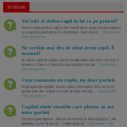
ÎNTREBARI
Voi iubi al doilea copil la fel ca pe primul?
Pentru mine primul copil a fost foarte dorit, după ani de așteptări
și o sarcină pierduta la 16 săptămâni. Sunt însărc... |
Raspunde |
Vezi raspunsuri
Ne certăm mai des de când avem copil. E
normal?
De când a apărut copilul, parcă ne aprindem din orice. Un ton. O
remarcă. Cine s-a trezit din nou noaptea trecuta.... |
Raspunde |
Vezi raspunsuri
Cum ramanem un cuplu, nu doar parinti
După apariția copiilor, multe cupluri descoperă ceva ce nu se
spune prea des: relația se mută pe plan secund. ... |
Raspunde |
Vezi raspunsuri
Copilul simte emotiile care plutesc in aer
intre parinti
Părinții spun deseori: „Noi nu ne certăm în fața copilului.” „Ne
abținem, ca să fie liniște.” „Avem grijă să... |
Raspunde | Vezi