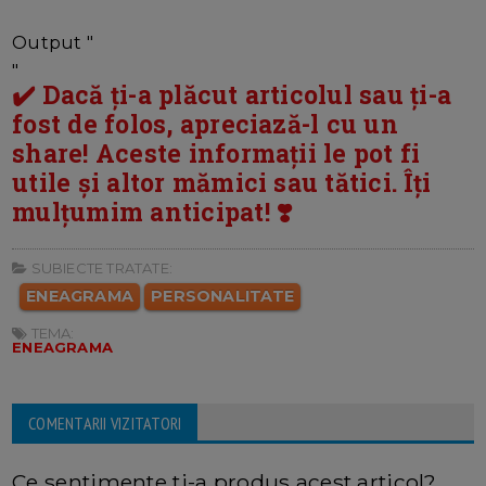
Output "
"
✔️ Dacă ți-a plăcut articolul sau ți-a
fost de folos, apreciază-l cu un
share! Aceste informații le pot fi
utile și altor mămici sau tătici. Îți
mulțumim anticipat! ❣️
SUBIECTE TRATATE:
ENEAGRAMA
PERSONALITATE
TEMA:
ENEAGRAMA
COMENTARII VIZITATORI
Ce sentimente ti-a produs acest articol?