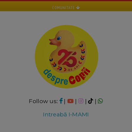
COMUNITATE
Follow us:
|
|
|
|
Intreabă I-MAMI