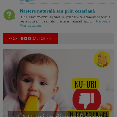
raspunsuri
Naștere naturală sau prin cezariană
Bună, Dragi mămici, aș vrea să știu dacă cele care au născut la
peste 38 de ani, ce ați ales: nașterea naturală sau p... |
Raspunde |
Vezi raspunsuri
PROPUNERI REDACTOR SEF
11 NU-uri in diversificarea