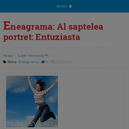
MENIU
E
neagrama: Al saptelea
portret: Entuziasta
Acasa
>
Super Horoscop
Tema:
Eneagrama
|
0
|
27/5/2009