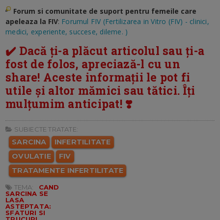
Forum si comunitate de suport pentru femeile care
apeleaza la FIV
:
Forumul FIV (Fertilizarea in Vitro (FIV) - clinici,
medici, experiente, succese, dileme. )
✔️ Dacă ți-a plăcut articolul sau ți-a
fost de folos, apreciază-l cu un
share! Aceste informații le pot fi
utile și altor mămici sau tătici. Îți
mulțumim anticipat! ❣️
SUBIECTE TRATATE:
SARCINA
INFERTILITATE
OVULATIE
FIV
TRATAMENTE INFERTILITATE
TEMA:
CAND
SARCINA SE
LASA
ASTEPTATA:
SFATURI SI
TRUCURI