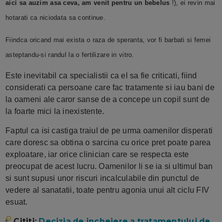
aici sa auzim asa ceva, am venit pentru un bebelus
!), ei revin mai
hotarati ca niciodata sa continue.
Fiindca oricand mai exista o raza de speranta, vor fi barbati si femei
asteptandu-si randul la o fertilizare in vitro.
Este inevitabil ca specialistii ca el sa fie criticati, fiind
considerati ca persoane care fac tratamente si iau bani de
la oameni ale caror sanse de a concepe un copil sunt de
la foarte mici la inexistente.
Faptul ca isi castiga traiul de pe urma oamenilor disperati
care doresc sa obtina o sarcina cu orice pret poate parea
exploatare, iar orice clinician care se respecta este
preocupat de acest lucru. Oamenilor li se ia si ultimul ban
si sunt supusi unor riscuri incalculabile din punctul de
vedere al sanatatii, toate pentru agonia unui alt ciclu FIV
esuat.
Cititi:
Decizia de incheiere a tratamentului de