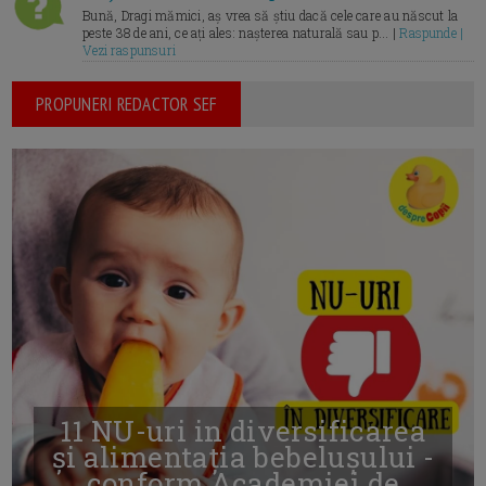
Bună, Dragi mămici, aș vrea să știu dacă cele care au născut la
peste 38 de ani, ce ați ales: nașterea naturală sau p... |
Raspunde |
Vezi raspunsuri
PROPUNERI REDACTOR SEF
11 NU-uri in diversificarea
și alimentația bebelușului -
conform Academiei de