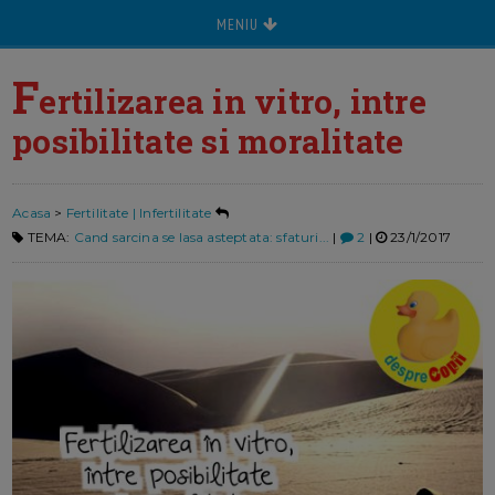
MENIU
F
ertilizarea in vitro, intre
posibilitate si moralitate
Acasa
>
Fertilitate | Infertilitate
TEMA:
Cand sarcina se lasa asteptata: sfaturi...
|
2
|
23/1/2017