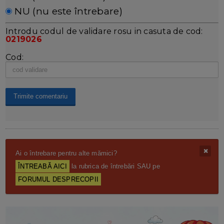
NU (nu este întrebare)
Introdu codul de validare rosu in casuta de cod:
0219026
Cod:
Ai o întrebare pentru alte mămici?
ÎNTREABĂ AICI
la rubrica de întrebări SAU pe
FORUMUL DESPRECOPII