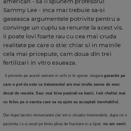
american - sa ii spunem profesorul
Sammy Lee - inca mai trebuie sa-si
gaseasca argumentele potrivite pentru a
convinge un cuplu sa renunte la acest vis.
Ii poate lovi foarte rau cu cea mai cruda
realitate pe care o stie: chiar si in mainile
cela mai pricepute, cam doua din trei
fertilizari in vitro esueaza.
Ii priveste pe acesti oameni in ochi si le spune: singura
garantie pe
care o pot da este ca tratamentul are mai multe sanse de esec
decat de reusita. Sau: mai bine pastrati-va banii. I-ati cheltui mai
cu folos pe o vacnta care sa va ajute sa acceptati inevitabilul.
Dar dupa lacrimi nenumarate (iar intr-o situatie memorabila, dupa ce o
pacienta i s-a urcat pe birou plina de frustrare si a tipat:
nu am venit