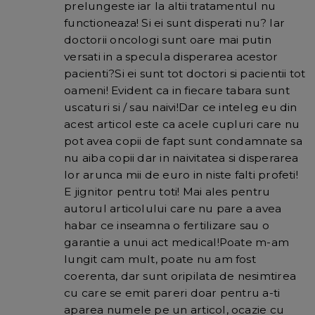
prelungeste iar la altii tratamentul nu
functioneaza! Si ei sunt disperati nu? Iar
doctorii oncologi sunt oare mai putin
versati in a specula disperarea acestor
pacienti?Si ei sunt tot doctori si pacientii tot
oameni! Evident ca in fiecare tabara sunt
uscaturi si / sau naivi!Dar ce inteleg eu din
acest articol este ca acele cupluri care nu
pot avea copii de fapt sunt condamnate sa
nu aiba copii dar in naivitatea si disperarea
lor arunca mii de euro in niste falti profeti!
E jignitor pentru toti! Mai ales pentru
autorul articolului care nu pare a avea
habar ce inseamna o fertilizare sau o
garantie a unui act medical!Poate m-am
lungit cam mult, poate nu am fost
coerenta, dar sunt oripilata de nesimtirea
cu care se emit pareri doar pentru a-ti
aparea numele pe un articol, ocazie cu