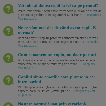
Voi iubi al doilea copil la fel ca pe primul?
Pentru mine primul copil a fost foarte dorit, după ani de așteptări
și o sarcină pierduta la 16 săptămâni. Sunt însărc... |
Raspunde |
Vezi raspunsuri
Ne certăm mai des de când avem copil. E
normal?
De când a apărut copilul, parcă ne aprindem din orice. Un ton. O
remarcă. Cine s-a trezit din nou noaptea trecuta.... |
Raspunde |
Vezi raspunsuri
Cum ramanem un cuplu, nu doar parinti
După apariția copiilor, multe cupluri descoperă ceva ce nu se
spune prea des: relația se mută pe plan secund. ... |
Raspunde |
Vezi raspunsuri
Copilul simte emotiile care plutesc in aer
intre parinti
Părinții spun deseori: „Noi nu ne certăm în fața copilului.” „Ne
abținem, ca să fie liniște.” „Avem grijă să... |
Raspunde | Vezi
raspunsuri
Naștere naturală sau prin cezariană