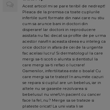
Acest articol mi se pare teribil de nedrept!
Pleaca de la premisa ca toate cuplurile
infertile sunt formate din naivi care nu stiu
cum sa arunce bani in doctori din
disperare! Iar doctorii in reproducere
asistata nu fac decat sa profite de pe urma
acestor naivi!In aceasta ideea eu inteleg ca
orice doctor in afara de cei de la urgente
fac acelasi lucru! Si dermatologul la care
mergi sa-ti scoti o alunita si dentistul la
care mergi sa-ti refaci o lucrare!
Oamenilor, infertilitatea este o boala! Cu
care mergi sa te tratezi! In anumite cazuri
se repara si cuplul are un bebelus, iar in
altele nu se gaseste rezolvarea si
bebelusul nu vine!Un pacient cu cancer
face la fel, nu? Merge sa se trateze si
plateste oricat! La unii viata li se