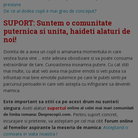
presiune
De ce al doilea copil e mai greu de conceput?
SUPORT: Suntem o comunitate
puternica si unita, haideti alaturi de
noi!
Dorinta de a avea un copil si amanarea momentului in care
vestea buna vine ... este adesea obositoare si va poate consuma
extraordinar de tare. Cunoasterea inseamna putere. Cu cat stiti
mai multe, cu atat veti avea mai putine emotii si veti putea sa
infruntați mai bine emotiile puternice pe care le puteti simti pe
parcursul perioadei in care veti astepta cu infrigurare sa deveniti
mamica.
Este important sa stiti ca pe acest drum nu sunteti
singura
. Aveti alaturi
suportul
online al celei mai mari comunitati
Pentru suport concret,
de limba romana: Desprecopii.com.
incurajare si prietenie, va asteptam pe cel mai citit
forum online
al femeilor aspirante la meseria de mamica
:
Asteptand o
comoara in viata noastra !