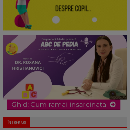
Ghid: Cum ramai insarcinata
ÎNTREBARI