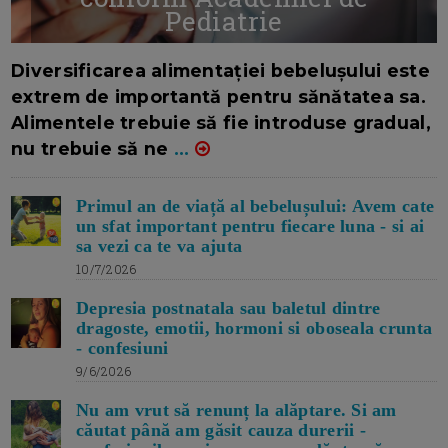
Pediatrie
16/7/2026
AUTOR: EDITOR DC.
Diversificarea alimentației bebelușului este
extrem de importantă pentru sănătatea sa.
Alimentele trebuie să fie introduse gradual,
nu trebuie să ne
...
Primul an de viață al bebelușului: Avem cate
un sfat important pentru fiecare luna - si ai
sa vezi ca te va ajuta
10/7/2026
Depresia postnatala sau baletul dintre
dragoste, emotii, hormoni si oboseala crunta
- confesiuni
9/6/2026
Nu am vrut să renunț la alăptare. Si am
căutat până am găsit cauza durerii -