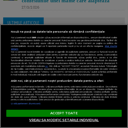
confesiunile unei mame care alăptează
27/3/2026
ULTIMILE ARTICOLE
Nouă ne pasă ca datele tale personale să rămână confidențiale
Noi și partenerii noștri
589
stocăm și/sau accesăm informații pe dispozitivul dvs., precum identificatorii cookie
unici pentru prelucrarea datelor cu caracter personal. Puteți accepta sau gestiona preferințele dvs. făcând clic
mai jos, respectiv vă puteți opune utilizării unui interes legitim în orice moment pe pagina cu politica de
confidențialitate. Aceste alegeri vor fi raportate partenerilor noștri și nu vă vor afecta navigarea.
Mai multe
detalii
Noi si partenerii nostri (retelele de socializare si agentiile de publicitate partenere, precum si furnizorii nostri de
servicii de date analitice) prelucram date pentru a permite website-ului sa functioneze, pentru a personaliza
continutul si anunturile publicitare afisate in functie de interesele si/sau profilul dvs., pentru a va oferi
functionalitati aferente retelelor de socializare si pentru a analiza traficul pe website. Beneficiati de drepturile
prevazute de art. 15-22 din GDPR in legatura cu prelucrarea datelor cu caracter personal. Aceste drepturi pot fi
exercitate prin modalitatea indicata
aici
. Prin click pe “ACCEPT TOATE”, acceptati folosirea tuturor Tehnologiilor
de tip Cookie, care implica inclusiv acceptul dvs. cu privire la stocarea/accesarea informatiilor de catre Vendor-ii
cu care colaboram. Prin click pe “VREAU SA MODIFIC SETARILE INDIVIDUAL” puteti schimba preferintele
in mod individual, mai putin cele legate de cookie strict necesare pentru functionarea website-ului.
Atât noi, cât și partenerii noștri prelucrăm datele pentru a oferi:
Măsurarea performanței reclamelor. Utilizarea profilurilor pentru selectarea conținutului personalizat. Dezvoltarea
și îmbunătățirea serviciilor. Stocarea și/sau accesarea informațiilor de pe un dispozitiv. Crearea profilurilor de
conținut personalizat. Utilizarea profilurilor pentru selectarea publicității personalizate. Crearea profilurilor pentru
publicitate personalizată. Măsurarea performanței conținutului. Înțelegerea publicului prin statistici sau combinații
de date din surse diferite. Utilizarea datelor limitate pentru a selecta conținutul. Utilizarea de date limitate
pentru a selecta publicitatea. Date precise de geolocație și identificarea prin scanarea dispozitivului.
Listă parteneri (furnizori)
ACCEPT TOATE
VREAU SA MODIFIC SETARILE INDIVIDUAL