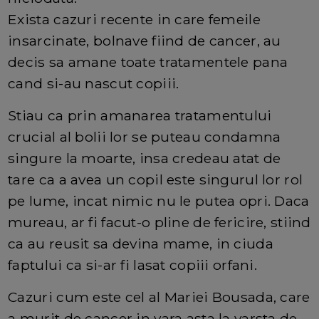
Exista cazuri recente in care femeile
insarcinate, bolnave fiind de cancer, au
decis sa amane toate tratamentele pana
cand si-au nascut copiii.
Stiau ca prin amanarea tratamentului
crucial al bolii lor se puteau condamna
singure la moarte, insa credeau atat de
tare ca a avea un copil este singurul lor rol
pe lume, incat nimic nu le putea opri. Daca
mureau, ar fi facut-o pline de fericire, stiind
ca au reusit sa devina mame, in ciuda
faptului ca si-ar fi lasat copiii orfani.
Cazuri cum este cel al Mariei Bousada, care
a murit de cancer in vara asta la varsta de