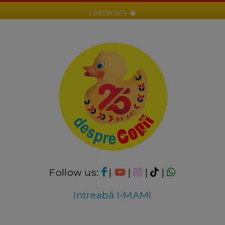
COMUNITATE
Follow us:
|
|
|
|
Intreabă I-MAMI