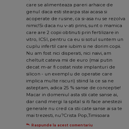
care se alimenteaza pareri arhaice de
genul daca esti stearpa stai acasa si
acoperate de rusine, ca si-asa nu se rezolva
nimic!Si daca nu v-ati prins, sunt o mamica
care are 2 copii obtinuti prin fertilizare in
vitro, ICSI, pentru ca eu si sotul suntem un
cuplu infertil care iubim si ne dorim copii.
Nu am fost nici disperati, nici naivi, am
cheltuit cateva mii de euro (mai putin
decat m-ar fi costat niste implanturi de
silicon - un exemplu de operatie care
implica multe riscuri) stiind la ce sa ne
asteptam, adica 25 % sanse de conceptie!
Macar in domeniul asta stii cate sanse ai,
dar cand mergi la spital si iti face anestezii
generale nu cred ca stii cate sanse ai sa te
mai trezesti, nu?Crista Pop,Timisoara
Raspunde la acest comentariu