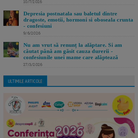
10/7/2026
Depresia postnatala sau baletul dintre
dragoste, emotii, hormoni si oboseala crunta
- confesiuni
9/6/2026
Nu am vrut să renunț la alăptare. Si am
căutat până am găsit cauza durerii -
confesiunile unei mame care alăptează
27/3/2026
ULTIMILE ARTICOLE