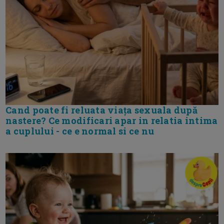
Cand poate fi reluata viața sexuala după
nastere? Ce modificari apar in relatia intima
a cuplului - ce e normal si ce nu