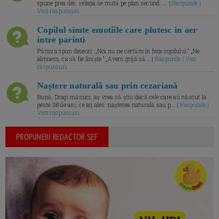
spune prea des: relația se mută pe plan secund. ... |
Raspunde |
Vezi raspunsuri
Copilul simte emotiile care plutesc in aer
intre parinti
Părinții spun deseori: „Noi nu ne certăm în fața copilului.” „Ne
abținem, ca să fie liniște.” „Avem grijă să... |
Raspunde | Vezi
raspunsuri
Naștere naturală sau prin cezariană
Bună, Dragi mămici, aș vrea să știu dacă cele care au născut la
peste 38 de ani, ce ați ales: nașterea naturală sau p... |
Raspunde |
Vezi raspunsuri
PROPUNERI REDACTOR SEF