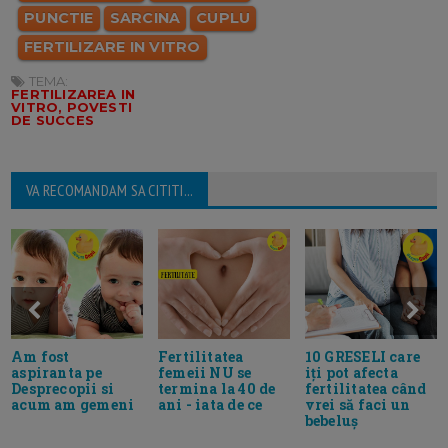
PUNCTIE
SARCINA
CUPLU
FERTILIZARE IN VITRO
TEMA:
FERTILIZAREA IN
VITRO, POVESTI
DE SUCCES
VA RECOMANDAM SA CITITI...
Fertilitatea
Am fost
10 GRESELI care
femeii NU se
aspiranta pe
iți pot afecta
termina la 40 de
Desprecopii si
fertilitatea când
ani - iata de ce
acum am gemeni
vrei să faci un
bebeluș