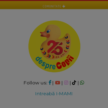
COMUNITATE
Follow us:
|
|
|
|
Intreabă I-MAMI