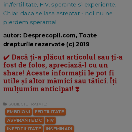
in/fertilitate, FIV, sperante si experiente.
Chiar daca se lasa asteptat - noi nu ne
pierdem speranta!
autor: Desprecopii.com, Toate
drepturile rezervate (c) 2019
✔️ Dacă ți-a plăcut articolul sau ți-a
fost de folos, apreciază-l cu un
share! Aceste informații le pot fi
utile și altor mămici sau tătici. Îți
mulțumim anticipat! ❣️
SUBIECTE TRATATE:
EMBRIONI
FERTILITATE
ASPIRANTE DC
FIV
INFERTILITATE
INSEMINARI